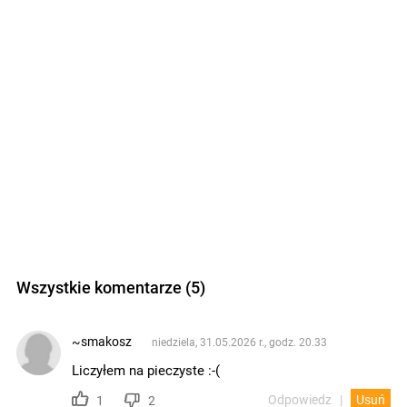
Wszystkie komentarze (5)
~smakosz
niedziela, 31.05.2026 r., godz. 20.33
Liczyłem na pieczyste :-(
Odpowiedz
Usuń
1
2