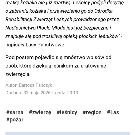
matkę koźlaka ale już martwą. Leśnicy podjęli decyzję
o zabraniu koźlaka i przewiezieniu go do Ośrodka
Rehabilitacji Zwierząt Leśnych prowadzonego przez
Nadleśnictwo Płock. Młode jest już bezpieczne i
znajduje się pod troskliwą opieką płockich leśników"
-
napisały Lasy Państwowe.
Pod postem pojawiło się mnóstwo wpisów od
osób, które dziękują leśnikom za uratowanie
zwierzęcia.
Autor:
Bartosz Pańczyk
Dodano: 31 maja 2026 r. godz. 20:13
#sarna
#zwierzę
#leśnicy
#region
#Las
#pożar