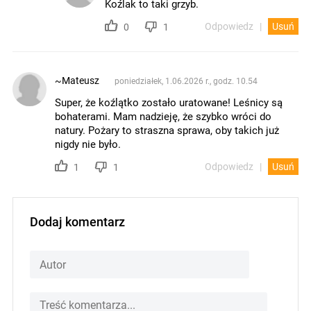
Koźlak to taki grzyb.
Odpowiedz
Usuń
0
1
~Mateusz
poniedziałek, 1.06.2026 r., godz. 10.54
Super, że koźlątko zostało uratowane! Leśnicy są
bohaterami. Mam nadzieję, że szybko wróci do
natury. Pożary to straszna sprawa, oby takich już
nigdy nie było.
Odpowiedz
Usuń
1
1
Dodaj komentarz