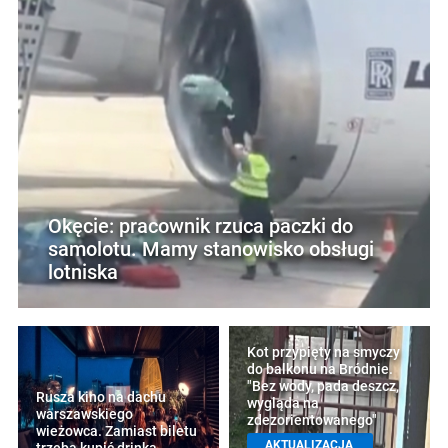
Okęcie: pracownik rzuca paczki do
samolotu. Mamy stanowisko obsługi
lotniska
Kot przypięty na smyczy
do balkonu na Bródnie.
"Bez wody, pada deszcz,
Rusza kino na dachu
wygląda na
warszawskiego
zdezorientowanego"
wieżowca. Zamiast biletu
AKTUALIZACJA
trzeba kupić drinka