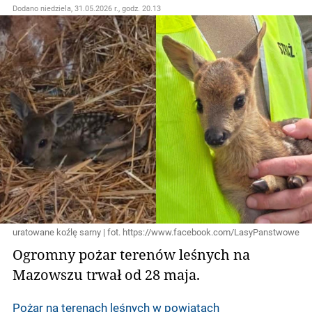
Dodano
niedziela, 31.05.2026 r., godz. 20.13
uratowane koźlę sarny | fot. https://www.facebook.com/LasyPanstwowe
Ogromny pożar terenów leśnych na
Mazowszu trwał od 28 maja.
Pożar na terenach leśnych w powiatach