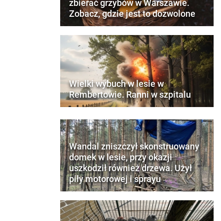
zbierać grzybów w Warszawie.
Zobacz, gdzie jest to dozwolone
Wielki wybuch w lesie w
Rembertowie. Ranni w szpitalu
Wandal zniszczył skonstruowany
domek w lesie, przy okazji
uszkodził również drzewa. Użył
piły motorowej i sprayu