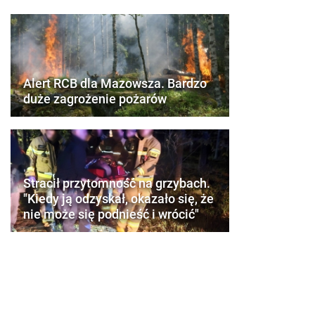
Alert RCB dla Mazowsza. Bardzo
duże zagrożenie pożarów
Stracił przytomność na grzybach.
"Kiedy ją odzyskał, okazało się, że
nie może się podnieść i wrócić"