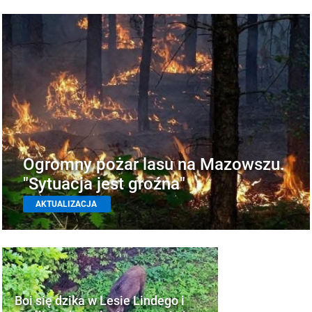
Ogromny pożar lasu na Mazowszu.
"Sytuacja jest groźna"
AKTUALIZACJA
Boi się dzika w Lesie Lindego i