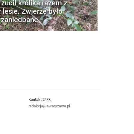
zucił królika razem z
 lesie. Zwierzę było
e zaniedbane
Kontakt 24/7:
redakcja@ewarszawa.pl