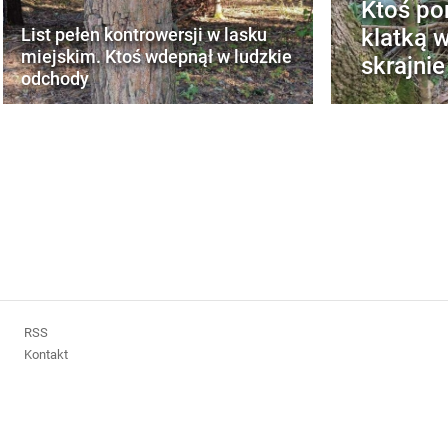
Ktoś por
klatką w
List pełen kontrowersji w lasku
miejskim. Ktoś wdepnął w ludzkie
skrajni
odchody
RSS
Kontakt