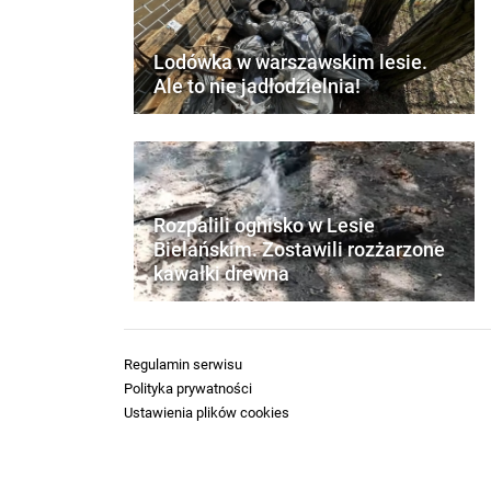
Lodówka w warszawskim lesie.
Ale to nie jadłodzielnia!
Rozpalili ognisko w Lesie
Bielańskim. Zostawili rozżarzone
kawałki drewna
Regulamin serwisu
Polityka prywatności
Ustawienia plików cookies