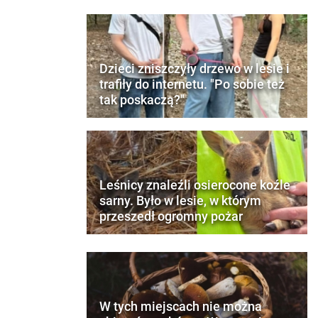
Dzieci zniszczyły drzewo w lesie i
trafiły do internetu. "Po sobie też
tak poskaczą?"
Leśnicy znaleźli osierocone koźle
sarny. Było w lesie, w którym
przeszedł ogromny pożar
W tych miejscach nie można