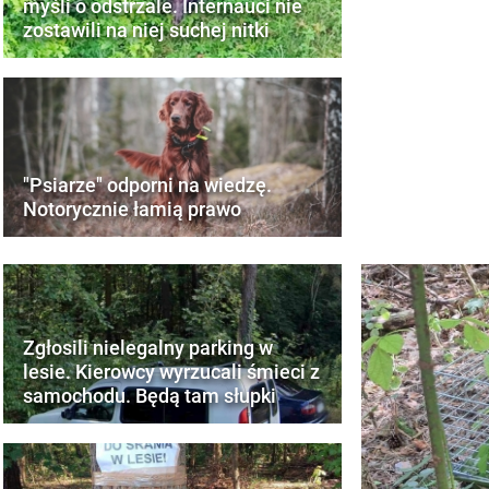
myśli o odstrzale. Internauci nie
zostawili na niej suchej nitki
"Psiarze" odporni na wiedzę.
Notorycznie łamią prawo
Zgłosili nielegalny parking w
lesie. Kierowcy wyrzucali śmieci z
samochodu. Będą tam słupki