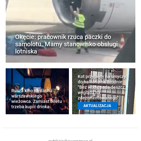
Okęcie: pracownik rzuca paczki do
samolotu. Mamy stanowisko obsługi
lotniska
Kot przypięty na smyczy
do balkonu na Bródnie.
"Bez wody, pada deszcz,
Rusza kino na dachu
wygląda na
warszawskiego
zdezorientowanego"
wieżowca. Zamiast biletu
AKTUALIZACJA
trzeba kupić drinka
redakcja@ewarszawa.pl