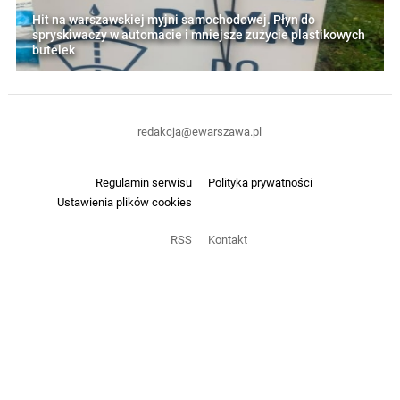
Hit na warszawskiej myjni samochodowej. Płyn do
spryskiwaczy w automacie i mniejsze zużycie plastikowych
butelek
redakcja@ewarszawa.pl
Regulamin serwisu
Polityka prywatności
Ustawienia plików cookies
RSS
Kontakt