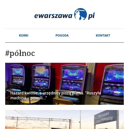
#północ
Hazard kwitnie, a urzędnicy piszą pisma. "Ruszyła
machina... powoli..."