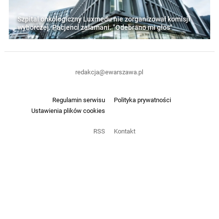
Szpital onkologiczny Luxmedu nie zorganizował komisji
wyborczej. Pacjenci załamani. "Odebrano mi głos"
redakcja@ewarszawa.pl
Regulamin serwisu
Polityka prywatności
Ustawienia plików cookies
RSS
Kontakt