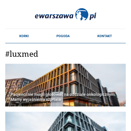
#luxmed
Pacjenci nie mogli głosować na oddziale onkologicznym.
Mamy wyjaśnienia szpitala