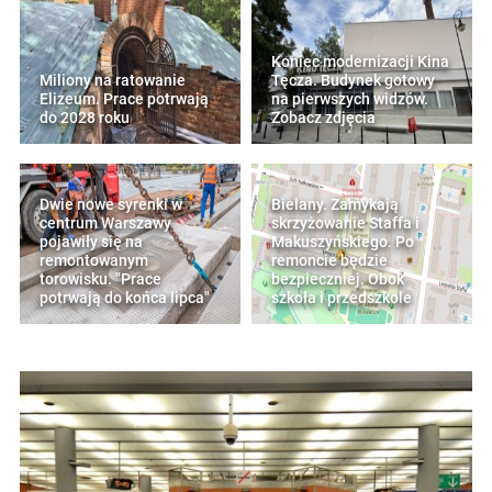
Koniec modernizacji Kina
Miliony na ratowanie
Tęcza. Budynek gotowy
Elizeum. Prace potrwają
na pierwszych widzów.
do 2028 roku
Zobacz zdjęcia
Dwie nowe syrenki w
Bielany. Zamykają
centrum Warszawy
skrzyżowanie Staffa i
pojawiły się na
Makuszyńskiego. Po
remontowanym
remoncie będzie
torowisku. "Prace
bezpieczniej. Obok
potrwają do końca lipca"
szkoła i przedszkole