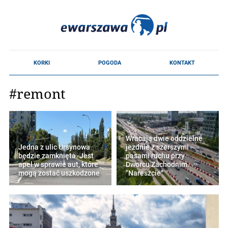
#remont
Wracają dwie oddzielne
Jedna z ulic Ursynowa
jezdnie z szerszymi
będzie zamknięta. Jest
pasami ruchu przy
apel w sprawie aut, które
Dworcu Zachodnim.
mogą zostać uszkodzone
"Nareszcie"