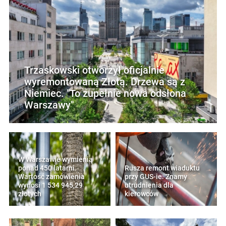
Trzaskowski otworzył oficjalnie
wyremontowaną Złotą. Drzewa są z
Niemiec. "To zupełnie nowa odsłona
Warszawy"
W Warszawie wymienią
ponad 450 latarni.
Rusza remont wiaduktu
Wartość zamówienia
przy GUS-ie. Znamy
wynosi 1 534 945,29
utrudnienia dla
złotych
kierowców