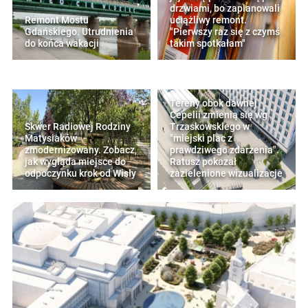
drzwiami, bo zaplanowali
Remont Mostu
uciążliwy remont.
Gdańskiego. Utrudnienia
"Pierwszy raz się z czymś
do końca wakacji
takim spotkałam"
Tereny obok dawnej
Cepelii zmienią się wg
Skwer Radiowej Rodziny
Trzaskowskiego w
Matysiaków
"miejski plac z
zmodernizowany. Zobacz,
prawdziwego zdarzenia".
jak wygląda miejsce do
Ratusz pokazał
odpoczynku krok od Wisły
zazielenione wizualizacje