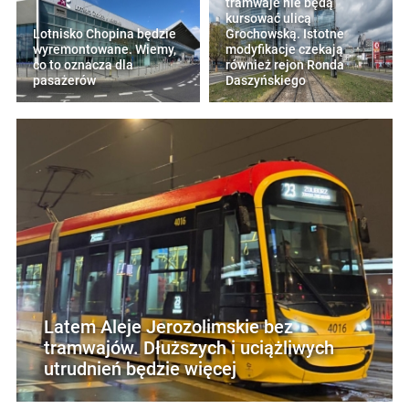
tramwaje nie będą
kursować ulicą
Lotnisko Chopina będzie
Grochowską. Istotne
wyremontowane. Wiemy,
modyfikacje czekają
co to oznacza dla
również rejon Ronda
pasażerów
Daszyńskiego
Latem Aleje Jerozolimskie bez
tramwajów. Dłuższych i uciążliwych
utrudnień będzie więcej