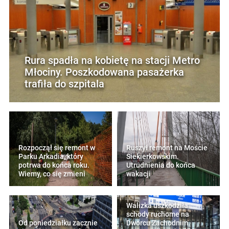
Rura spadła na kobietę na stacji Metro
Młociny. Poszkodowana pasażerka
trafiła do szpitala
Rozpoczął się remont w
Ruszył remont na Moście
Parku Arkadia, który
Siekierkowskim.
potrwa do końca roku.
Utrudnienia do końca
Wiemy, co się zmieni
wakacji
Walizka uszkodziła
schody ruchome na
Od poniedziałku zacznie
Dworcu Zachodnim.