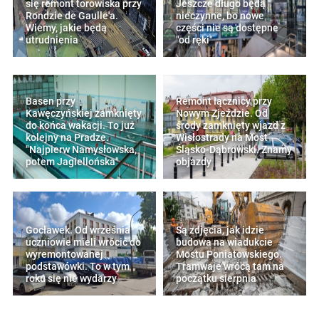
się remont torowiska przy
Jeszcze długo będą
Rondzie de Gaulle'a.
nieczynne, bo nowe
Wiemy, jakie będą
części nie są dostępne
utrudnienia
"od ręki"
Basen przy
Remont łącznicy przy
Kawęczyńskiej zamknięty
Nowym Zjeździe. Od
do końca wakacji. To już
środy zamknięty wjazd z
kolejny na Pradze.
Wisłostrady na Most
"Najpierw Namysłowska,
Śląsko-Dąbrowski. Znamy
potem Jagiellońska"
objazdy
Gocławek. Od września
Są zdjęcia, jak idzie
uczniowie mieli wrócić do
budowa na wiadukcie
wyremontowanej
Mostu Poniatowskiego.
podstawówki. To w tym
Tramwaje wrócą tam na
roku się nie wydarzy
początku sierpnia