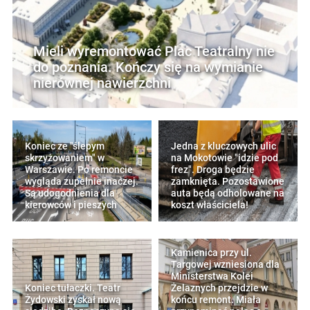
Mieli wyremontować Plac Teatralny nie
do poznania. Kończy się na wymianie
nierównej nawierzchni
Koniec ze "ślepym
Jedna z kluczowych ulic
skrzyżowaniem" w
na Mokotowie "idzie pod
Warszawie. Po remoncie
frez". Droga będzie
wygląda zupełnie inaczej.
zamknięta. Pozostawione
Są udogodnienia dla
auta będą odholowane na
kierowców i pieszych
koszt właściciela!
Kamienica przy ul.
Targowej wzniesiona dla
Ministerstwa Kolei
Koniec tułaczki. Teatr
Żelaznych przejdzie w
Żydowski zyskał nową
końcu remont. Miała