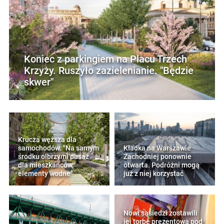
Koniec z parkingiem na Placu Trzech
Krzyży. Ruszyło zazielenianie. "Będzie
skwer"
Krucza węższa dla
samochodów. "Na samym
Kładka na Warszawie
środku olbrzymi pasaż
Zachodniej ponownie
dla mieszkańców,
otwarta. Podróżni mogą
elementy wodne"
już z niej korzystać
Nowi sąsiedzi zostawili
jej torbę prezentową pod