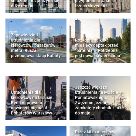
siedzibę. Rozpoczyna się
przypominać pałac o
duży remont
trzech skrzydłach
Zapowiedzieli
utrudnienia dla
Rozkopią na kilka
kierowców i pasażerów
miesięcy deptak przed
metra. Rusza
"patelnią". "Potrzebna
przebudowa stacji Kabaty
jest nowa nawierzchnia"
Jeszcze większe
Utrudnienia dla
utrudnienia na Moście
kierowców na Ursusie.
Poniatowskiego.
Będą naprawiać
Zwężenie jezdni,
nawierzchnię na ul.
zamknięty chodnik. I tak
Bohaterów Warszawy
do maja...
Przez kilka miesięcy