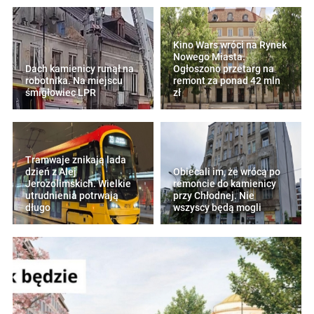
Kino Wars wróci na Rynek
Nowego Miasta.
Dach kamienicy runął na
Ogłoszono przetarg na
robotnika. Na miejscu
remont za ponad 42 mln
śmigłowiec LPR
zł
Tramwaje znikają lada
dzień z Alej
Obiecali im, że wrócą po
Jerozolimskich. Wielkie
remoncie do kamienicy
utrudnienia potrwają
przy Chłodnej. Nie
długo
wszyscy będą mogli