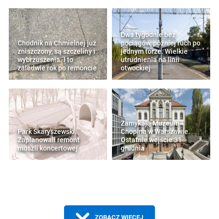
Dwa tygodnie bez
Chodnik na Chmielnej już
pociągów, później ruch po
zniszczony, są szczeliny i
jednym torze. Wielkie
wybrzuszenia. I to
utrudnienia na linii
zaledwie rok po remoncie
otwockiej
Zamykają Muzeum
Park Skaryszewski.
Chopina w Warszawie.
Zaplanowali remont
Ostatnie wejście 31
muszli koncertowej
grudnia
ZOBACZ WIĘCEJ