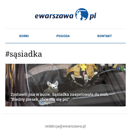
#sąsiadka
Zostawili psa w aucie. Sąsiadka zaapelowała do nich.
"Biedny piesek, chce mu się pić"
redakcja@ewarszawa.pl