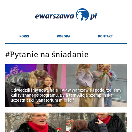
#Pytanie na śniadanie
Odwiedziliśmy nową halę TVP w Warszawie i podejrzeliśmy
kulisy znanego programu. Była tam Alicja Szemplińska i
uczestniczki "Sanatorium miłości"