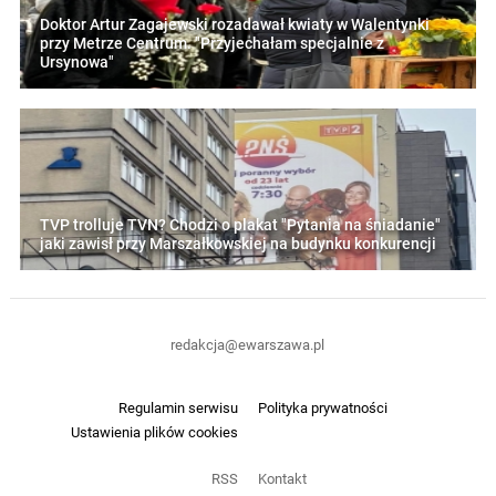
Doktor Artur Zagajewski rozadawał kwiaty w Walentynki
przy Metrze Centrum. "Przyjechałam specjalnie z
Ursynowa"
TVP trolluje TVN? Chodzi o plakat "Pytania na śniadanie"
jaki zawisł przy Marszałkowskiej na budynku konkurencji
redakcja@ewarszawa.pl
Regulamin serwisu
Polityka prywatności
Ustawienia plików cookies
RSS
Kontakt