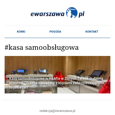
#kasa samoobsługowa
Kasy samoobsługowe w H&M'ie w Złotych Tarasach dzielą
klientów. "Trzeba użerać się z klipsami zabezpieczającymi,
to jakiś żart"
redakcja@ewarszawa.pl