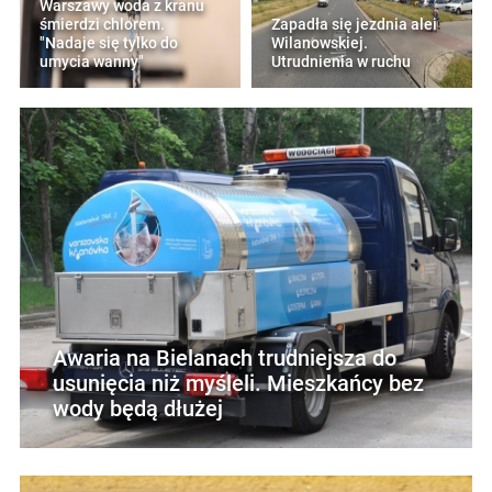
Warszawy woda z kranu
śmierdzi chlorem.
Zapadła się jezdnia alei
"Nadaje się tylko do
Wilanowskiej.
umycia wanny"
Utrudnienia w ruchu
Awaria na Bielanach trudniejsza do
usunięcia niż myśleli. Mieszkańcy bez
wody będą dłużej