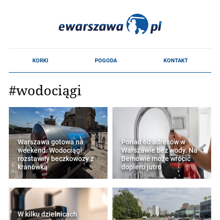
#wodociągi
Warszawa gotowa na
Ponad 60 adresów w
weekend. Wodociągi
Warszawie bez wody. Na
rozstawiły beczkowozy z
Bemowie może wrócić
kranówką
dopiero jutro
W kilku dzielnicach