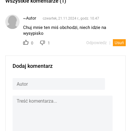
Wszystkie komentarze (1)
~Autor
czwartek, 21.11.2024 r., godz. 10.47
Chuj mnie ten miś obchodzi, niech idzie na
wysypisko
Odpowiedz
Usuń
0
1
Dodaj komentarz