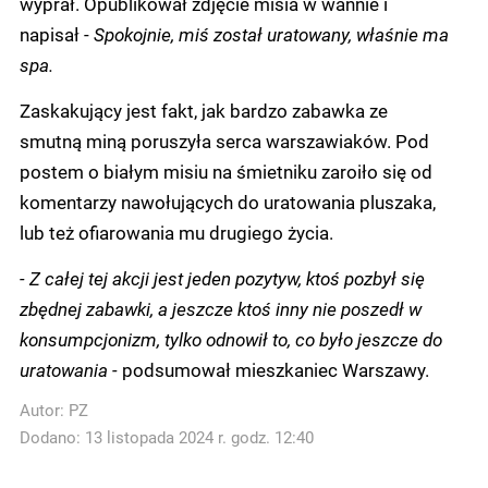
wyprał. Opublikował zdjęcie misia w wannie i
napisał -
Spokojnie, miś został uratowany, właśnie ma
spa.
Zaskakujący jest fakt, jak bardzo zabawka ze
smutną miną poruszyła serca warszawiaków. Pod
postem o białym misiu na śmietniku zaroiło się od
komentarzy nawołujących do uratowania pluszaka,
lub też ofiarowania mu drugiego życia.
- Z całej tej akcji jest jeden pozytyw, ktoś pozbył się
zbędnej zabawki, a jeszcze ktoś inny nie poszedł w
konsumpcjonizm, tylko odnowił to, co było jeszcze do
uratowania -
podsumował mieszkaniec Warszawy.
Autor:
PZ
Dodano: 13 listopada 2024 r. godz. 12:40