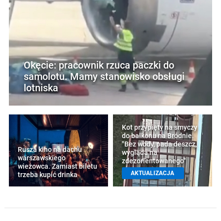
Okęcie: pracownik rzuca paczki do
samolotu. Mamy stanowisko obsługi
lotniska
Kot przypięty na smyczy
do balkonu na Bródnie.
"Bez wody, pada deszcz,
Rusza kino na dachu
wygląda na
warszawskiego
zdezorientowanego"
wieżowca. Zamiast biletu
AKTUALIZACJA
trzeba kupić drinka