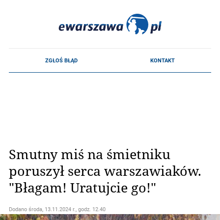
Smutny miś na śmietniku
poruszył serca warszawiaków.
"Błagam! Uratujcie go!"
Dodano
środa, 13.11.2024 r., godz. 12.40