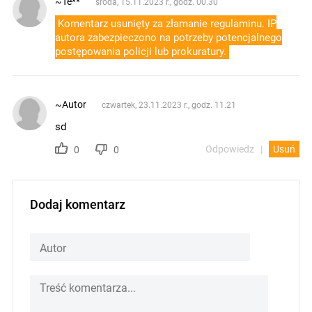
~Te**
środa, 15.11.2023 r., godz. 00.30
Komentarz usunięty za złamanie regulaminu. IP
autora zabezpieczono na potrzeby potencjalnego
postępowania policji lub prokuratury.
~Autor
czwartek, 23.11.2023 r., godz. 11.21
sd
Odpowiedz
Usuń
0
0
Dodaj komentarz