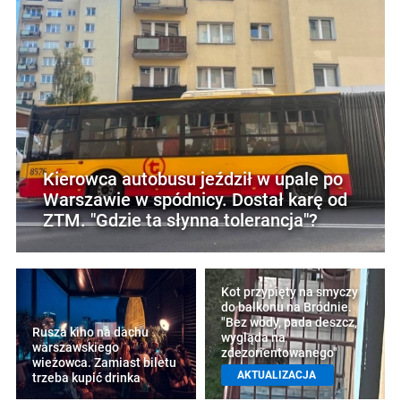
Kierowca autobusu jeździł w upale po
Warszawie w spódnicy. Dostał karę od
ZTM. "Gdzie ta słynna tolerancja"?
Kot przypięty na smyczy
do balkonu na Bródnie.
"Bez wody, pada deszcz,
Rusza kino na dachu
wygląda na
warszawskiego
zdezorientowanego"
wieżowca. Zamiast biletu
AKTUALIZACJA
trzeba kupić drinka