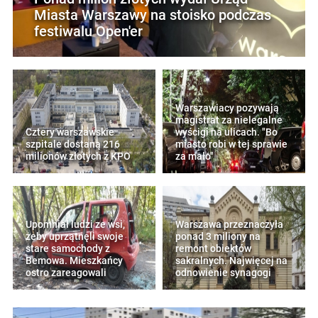
Miasta Warszawy na stoisko podczas
festiwalu Open'er
Warszawiacy pozywają
magistrat za nielegalne
Cztery warszawskie
wyścigi na ulicach. "Bo
szpitale dostaną 216
miasto robi w tej sprawie
milionów złotych z KPO
za mało"
Upomniał ludzi ze wsi,
Warszawa przeznaczyła
żeby uprzątnęli swoje
ponad 3 miliony na
stare samochody z
remont obiektów
Bemowa. Mieszkańcy
sakralnych. Najwięcej na
ostro zareagowali
odnowienie synagogi