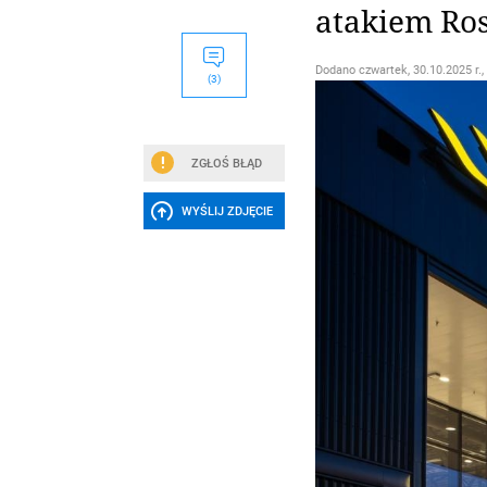
atakiem Ros
Dodano
czwartek, 30.10.2025 r.,
(3)
ZGŁOŚ BŁĄD
WYŚLIJ ZDJĘCIE