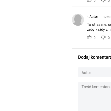
0
0
~Autor
czwar
To straszne, c
żeby każdy z n
0
0
Dodaj komentar