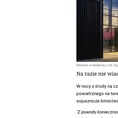
lotnisko w Radomiu | fot.
Na razie nie wia
W nocy z środy na c
powietrznego na tere
sojusznicze lotnictw
"Z powodu konieczno