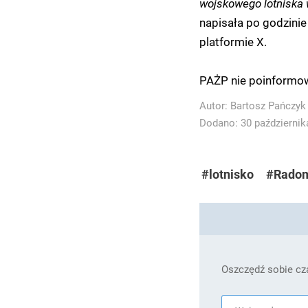
wojskowego lotniska w
napisała po godzinie
platformie X.
PAŻP nie poinformow
Autor:
Bartosz Pańczyk
Dodano: 30 października
#lotnisko
#Rado
Oszczędź sobie cza