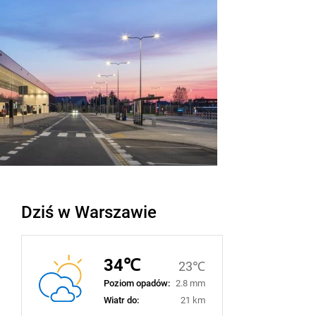
Dziś w Warszawie
34℃
23℃
Poziom opadów:
2.8 mm
Wiatr do:
21 km