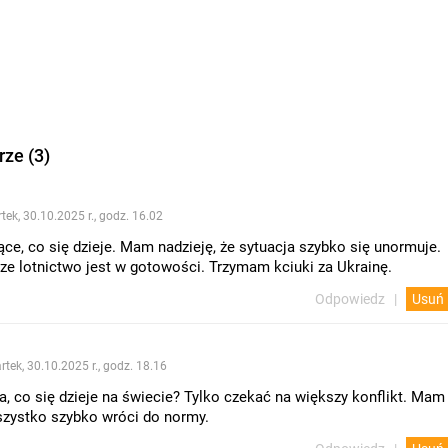
ze (3)
tek, 30.10.2025 r., godz. 16.02
ące, co się dzieje. Mam nadzieję, że sytuacja szybko się unormuje.
ze lotnictwo jest w gotowości. Trzymam kciuki za Ukrainę.
Odpowiedz
Usuń
rtek, 30.10.2025 r., godz. 18.16
a, co się dzieje na świecie? Tylko czekać na większy konflikt. Mam
wszystko szybko wróci do normy.