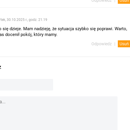
Odpowiedz
Usuń
tek, 30.10.2025 r., godz. 21.19
o się dzieje. Mam nadzieję, że sytuacja szybko się poprawi. Warto,
as docenił pokój, który mamy.
Odpowiedz
Usuń
z