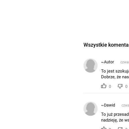
Wszystkie komentar
~Autor
czwar
To jest szokuj
Dobrze, że nas
0
0
~Dawid
czwa
To już przesad
nadzieję, że 