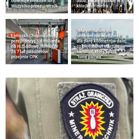
odwołuje niektóre loty.
osób, ile zmieści się w 3
Wszystko przez... strajk
kolejkach metra
"Małym fiatem do
Lotnisko Chopina chce
centrum nie wjedziesz",
przeznaczyć 1,6 miliarda
ale parę kilometrów dalej
na rozbudowę, mimo, że
co pięć minut startuje
za 7 lat pasażerów
samolot, który spala
przejmie CPK
"tonę paliwa"