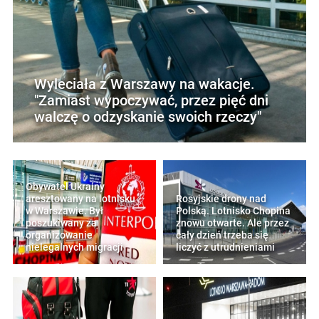
Wyleciała z Warszawy na wakacje.
"Zamiast wypoczywać, przez pięć dni
walczę o odzyskanie swoich rzeczy"
Obywatel Ukrainy
aresztowany na lotnisku
Rosyjskie drony nad
w Warszawie. Był
Polską. Lotnisko Chopina
poszukiwany za
znowu otwarte. Ale przez
organizowanie
cały dzień trzeba się
nielegalnych migracji
liczyć z utrudnieniami