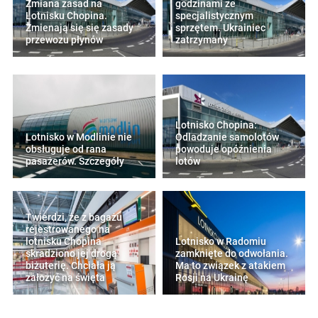
Zmiana zasad na
godzinami ze
Lotnisku Chopina.
specjalistycznym
Zmienają się się zasady
sprzętem. Ukrainiec
przewozu płynów
zatrzymany
Lotnisko Chopina:
Lotnisko w Modlinie nie
Odladzanie samolotów
obsługuje od rana
powoduje opóźnienia
pasażerów. Szczegóły
lotów
Twierdzi, że z bagażu
rejestrowanego na
lotnisku Chopina
Lotnisko w Radomiu
skradziono jej drogą
zamknięte do odwołania.
biżuterię. Chciała ją
Ma to związek z atakiem
założyć na święta
Rosji na Ukrainę