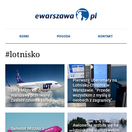
#lotnisko
Pierwsze Uberomaty na
Lotnisku Chopina w
Lot z Majorki do
Warszawie. "Przede
Warszawy przerwany.
wszystkim z myślą o
Zasłabł członek załogi
osobach z zagranicy"
Awionetka rozbiła się na
Samolot WizzAir z
lotnisku na warszawskim