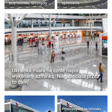
przy lotnisku. Szczegóły
opóźnienia
Ukrainka miała na czole napis
wykonany szminką. Nie poleciała przez
to dalej
Przesiadywał na lotnisku