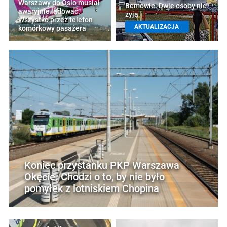
Warszawy do Oslo musiał
Bemowie. Dwie osoby nie
awaryjnie lądować.
żyją
Wszystko przez telefon
AKTUALIZACJA
komórkowy pasażera
Koniec przystanku PKP Warszawa
Okęcie. Chodzi o to, by nie było
pomyłek z lotniskiem Chopina