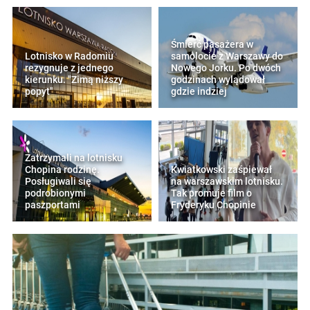
Śmierć pasażera w
Lotnisko w Radomiu
samolocie z Warszawy do
rezygnuje z jednego
Nowego Jorku. Po dwóch
kierunku. "Zimą niższy
godzinach wylądował
popyt"
gdzie indziej
Zatrzymali na lotnisku
Chopina rodzinę.
Kwiatkowski zaśpiewał
Posługiwali się
na warszawskim lotnisku.
podrobionymi
Tak promuje film o
paszportami
Fryderyku Chopinie