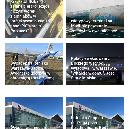
Krzysztof Skiba: "to
zalane cielsko leżące
niczym worek
ziemniaków w
lotniskowym busie, to
Nietypowy terminal na
poseł PiS Marcin
Modlinie powstanie
Porzucek"
zaledwie w dwa miesiące
Polacy ewakuowani z
Wypadek na lotnisku
Bliskiego Wschodu
Warszawa-Babice.
wylądowali w Warszawie.
Awionetka uderzyła w
"Witajcie w domu". Jest
obrośniętą trawą ziemię
film z lotniska
Lotnisko Chopina
ostrzega przed
Wybuch w śmieciarce
utrudnieniami. Będą