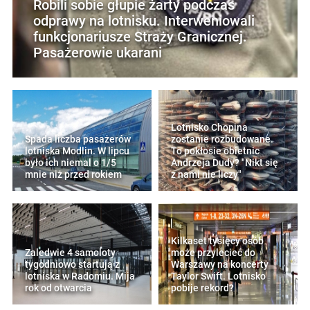
Robili sobie głupie żarty podczas
odprawy na lotnisku. Interweniowali
funkcjonariusze Straży Granicznej.
Pasażerowie ukarani
Lotnisko Chopina
Spada liczba pasażerów
zostanie rozbudowane.
lotniska Modlin. W lipcu
To pokłosie obietnic
było ich niemal o 1/5
Andrzeja Dudy? "Nikt się
mnie niż przed rokiem
z nami nie liczy"
Kilkaset tysięcy osób
Zaledwie 4 samoloty
może przylecieć do
tygodniowo startują z
Warszawy na koncerty
lotniska w Radomiu. Mija
Taylor Swift. Lotnisko
rok od otwarcia
pobije rekord?