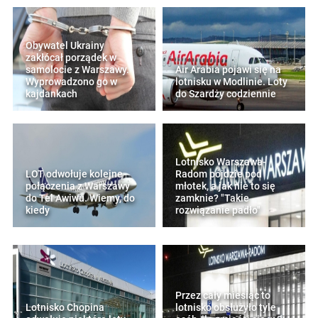
Obywatel Ukrainy
zakłócał porządek w
samolocie z Warszawy.
Air Arabia pojawi się na
Wyprowadzono go w
lotnisku w Modlinie. Loty
kajdankach
do Szardży codziennie
Lotnisko Warszawa-
LOT odwołuje kolejne
Radom pójdzie pod
połączenia z Warszawy
młotek, a jak nie to się
do Tel Awiwu. Wiemy, do
zamknie? "Takie
kiedy
rozwiązanie padło"
Przez cały miesiąc to
Lotnisko Chopina
lotnisko obsłużyło tyle