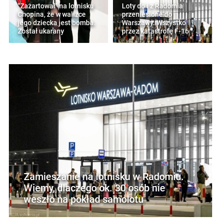
"Zażartował" na lotnisku
Loty do i z Radomia
Chopina, że w walizce
przeniesione do
jego dziecka jest bomba.
Warszawy. Wszystko
Został ukarany
przez katastrofę F-16
Zamieszanie na lotnisku w Radomiu.
Wiemy, dlaczego ok. 30 osób nie
weszło na pokład samolotu