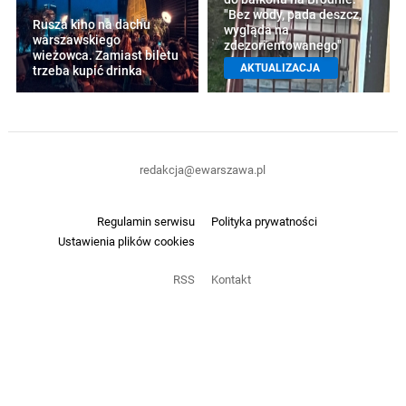
"Bez wody, pada deszcz,
Rusza kino na dachu
wygląda na
warszawskiego
zdezorientowanego"
wieżowca. Zamiast biletu
AKTUALIZACJA
trzeba kupić drinka
redakcja@ewarszawa.pl
Regulamin serwisu
Polityka prywatności
Ustawienia plików cookies
RSS
Kontakt