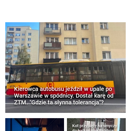
Kierowca autobusu jeździł w upale po
Warszawie w spódnicy. Dostał karę od
ZTM. "Gdzie ta słynna tolerancja"?
Kot przypięty na smyczy
do balkonu na Bródnie.