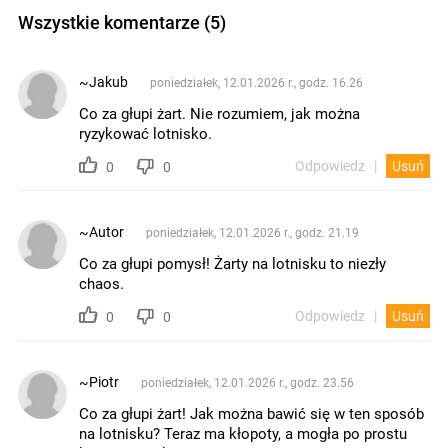
Wszystkie komentarze (5)
~Jakub
poniedziałek, 12.01.2026 r., godz. 16.26
Co za głupi żart. Nie rozumiem, jak można
ryzykować lotnisko.
Odpowiedz
Usuń
0
0
~Autor
poniedziałek, 12.01.2026 r., godz. 21.19
Co za głupi pomysł! Żarty na lotnisku to niezły
chaos.
Odpowiedz
Usuń
0
0
~Piotr
poniedziałek, 12.01.2026 r., godz. 23.56
Co za głupi żart! Jak można bawić się w ten sposób
na lotnisku? Teraz ma kłopoty, a mogła po prostu