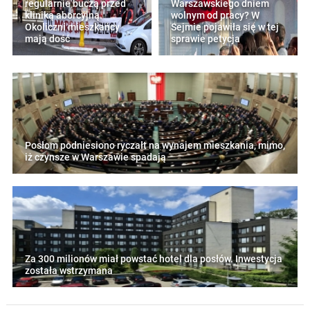
regularnie buczą przed
Warszawskiego dniem
kliniką aborcyjną.
wolnym od pracy? W
Okoliczni mieszkańcy
Sejmie pojawiła się w tej
mają dość
sprawie petycja
Posłom podniesiono ryczałt na wynajem mieszkania, mimo,
iż czynsze w Warszawie spadają
Za 300 milionów miał powstać hotel dla posłów. Inwestycja
została wstrzymana