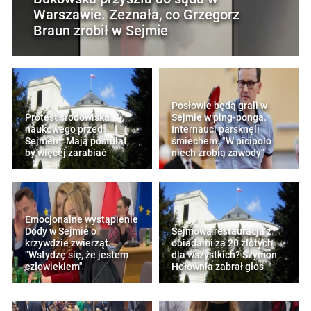
Warszawie. Zeznała, co Grzegorz
Braun zrobił w Sejmie
Posłowie będą grali w
Protest środowiska
Sejmie w ping-ponga.
naukowego przed
Internauci parsknęli
Sejmem. Mają postulat,
śmiechem. "W picipolo
by więcej zarabiać
niech zrobią zawody"
Emocjonalne wystąpienie
Dody w Sejmie o
Sejmowa restauracja z
krzywdzie zwierząt.
obiadami za 20 złotych
"Wstydzę się, że jestem
dla wszystkich? Szymon
człowiekiem"
Hołownia zabrał głos