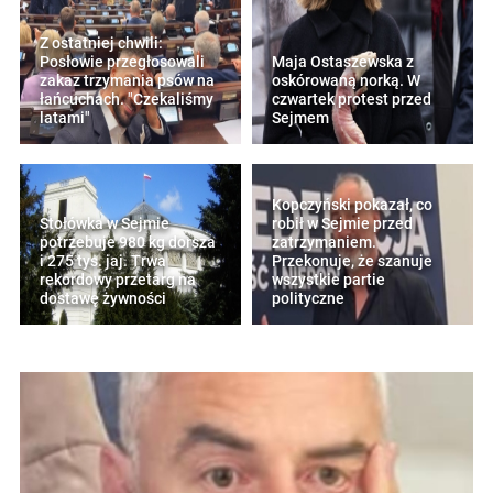
Z ostatniej chwili:
Posłowie przegłosowali
Maja Ostaszewska z
zakaz trzymania psów na
oskórowaną norką. W
łańcuchach. "Czekaliśmy
czwartek protest przed
latami"
Sejmem
Kopczyński pokazał, co
Stołówka w Sejmie
robił w Sejmie przed
potrzebuje 980 kg dorsza
zatrzymaniem.
i 275 tys. jaj. Trwa
Przekonuje, że szanuje
rekordowy przetarg na
wszystkie partie
dostawę żywności
polityczne