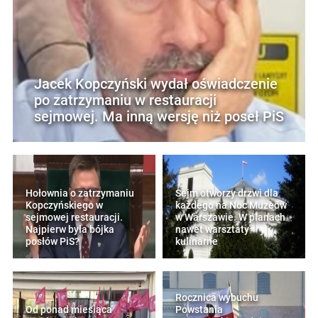
Jacek Kopczyński wydał oświadczenie
po zatrzymaniu w restauracji
sejmowej. Ma inną wersję niż poseł PiS
Hołownia o zatrzymaniu
Sejm otworzy drzwi dla
Kopczyńskiego w
każdego na Noc Muzeów
sejmowej restauracji.
w Warszawie. W planach
Najpierw była bójka
nawet warsztaty
posłów PiS?
kulinarne
Rocznica wybuchu
Od ponad miesiąca
Powstania