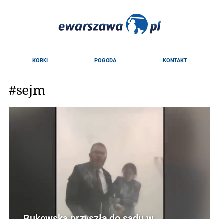
#sejm
Bukowska przyszła do sądu w