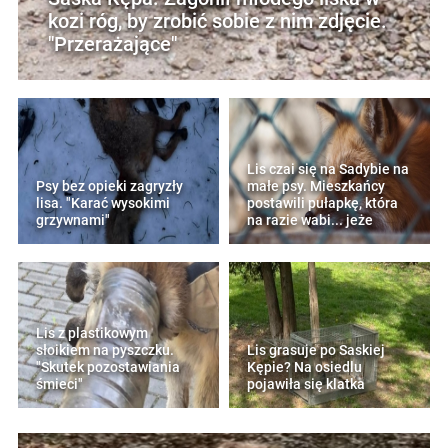
kozi róg, by zrobić sobie z nim zdjęcie.
"Przerażające"
Lis czai się na Sadybie na
Psy bez opieki zagryzły
małe psy. Mieszkańcy
lisa. "Karać wysokimi
postawili pułapkę, która
grzywnami"
na razie wabi... jeże
Lis z plastikowym
słoikiem na pyszczku.
Lis grasuje po Saskiej
"Skutek pozostawiania
Kępie? Na osiedlu
śmieci"
pojawiła się klatka