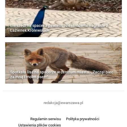
Lis szedł na spacer z pawiem. Niesamowite nagranie z
Łazienek Królewskich
Spotkała lisa na spacerze w centrum miasta. ,,Zaczął biec
za mną i moim psem"
redakcja@ewarszawa.pl
Regulamin serwisu
Polityka prywatności
Ustawienia plików cookies