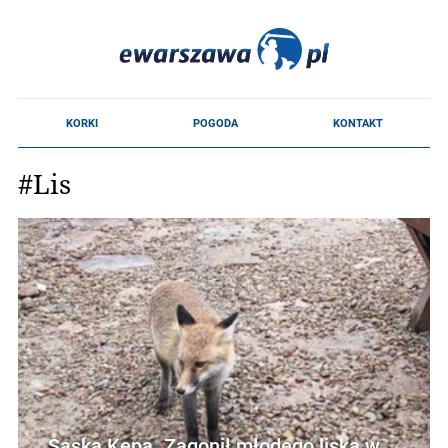
#Lis
Saska Kępa. Zagonił młodego liska w