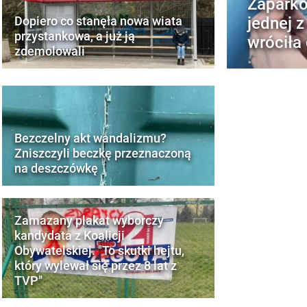
Zapark
jednej z
Dopiero co stanęła nowa wiata
przystankowa, a już ją
wróciła
zdemolowali
Bezczelny akt wandalizmu?
Zniszczyli beczkę przeznaczoną
na deszczówkę
Zamazany plakat wyborczy
kandydata z Koalicji
Obywatelskiej. "To skutki hejtu,
który wylewał się przez 8 lat z
TVP"