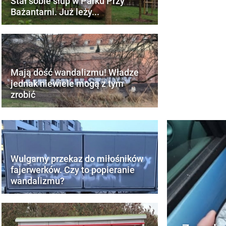
Stał sobie słup w Parku Przy
Bażantarni. Już leży...
Mają dość wandalizmu! Władze
jednak niewiele mogą z tym
zrobić
Wulgarny przekaz do miłośników
fajerwerków. Czy to popieranie
wandalizmu?