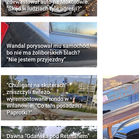
zdewastował auto na Mokotowie.
"Skąd w ludziach tyle agresji?"
Wandal porysował mu samochód,
bo nie ma żoliborskich blach?
"Nie jestem przyjezdny"
"Chuligani na skuterach"
zniszczyli świeżo
wyremontowane rondo w
Wilanowie. "Co tam posadzili?
Paprotki?"
Dawna "Gdańska pod Retmanem"