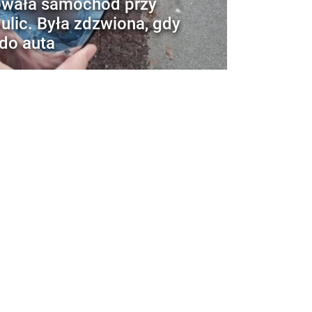
owała samochód przy
 ulic. Była zdzwiona, gdy
 do auta