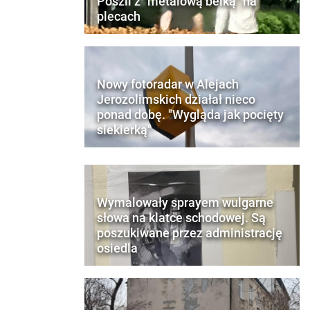
Poszli z "metalową belką" na
plecach
Nowy fotoradar w Alejach
Jerozolimskich działał nieco
ponad dobę. "Wygląda jak pocięty
siekierką"
Wymalowały sprayem wulgarne
słowa na klatce schodowej. Są
poszukiwane przez administrację
osiedla