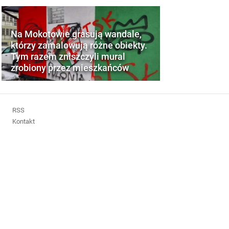
Na Mokotowie grasują wandale,
którzy zamalowują różne obiekty.
Tym razem zniszczyli mural
zrobiony przez mieszkańców
RSS
Kontakt