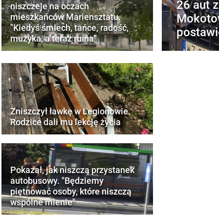
26 aut 
niszczeje na oczach
Mokotow
mieszkańców Mariensztatu.
"Kiedyś śmiech, tańce, radość,
postawi
muzyka, a teraz ruina"
Zniszczył ławkę w Legionowie.
Rodzice dali mu lekcję życia
Pokazał, jak niszczą przystanek
autobusowy. "Będziemy
piętnować osoby, które niszczą
wspólne mienie"