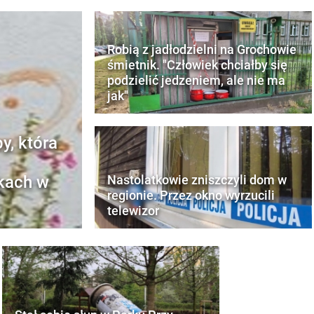
Robią z jadłodzielni na Grochowie
śmietnik. "Człowiek chciałby się
podzielić jedzeniem, ale nie ma
jak"
y, która
nkach w
Nastolatkowie zniszczyli dom w
regionie. Przez okno wyrzucili
telewizor