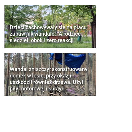
Dzieci zachowywały się na placu
zabaw jak wandale. "A rodzice
siedzieli obok i zero reakcji"
Wandal zniszczył skonstruowany
domek w lesie, przy okazji
uszkodził również drzewa. Użył
piły motorowej i sprayu