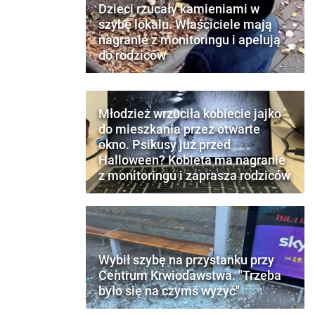
Dzieci rzucały kamieniami w
szybę lokalu. Właściciele mają
nagranie z monitoringu i apelują
do rodziców
Młodzież wrzuciła kobiecie jajko
do mieszkania przez otwarte
okno. Psikusy już przed
Halloween? Kobieta ma nagranie
z monitoringu i zaprasza rodziców
Wybił szybę na przystanku przy
Centrum Krwiodawstwa. "Trzeba
było się na czymś wyżyć"