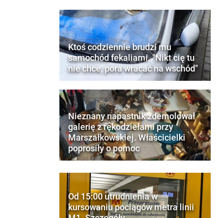
Ktoś codziennie brudzi mu
samochód fekaliami. "Nikt cię tu
nie chce, pora wracać na wschód"
Nieznany napastnik zdemolował
galerię z rękodziełami przy
Marszałkowskiej. Właścicielki
poprosiły o pomoc
Od 15:00 utrudnienia w
kursowaniu pociągów metra linii
M1. Szczegóły