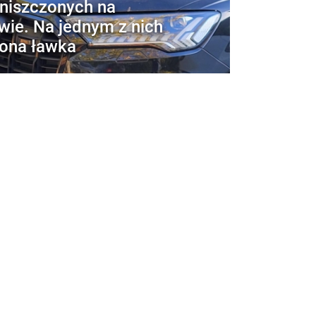
zniszczonych na
ie. Na jednym z nich
ona ławka