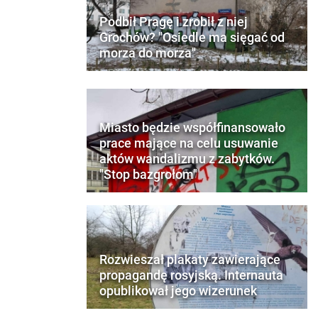
Podbił Pragę i zrobił z niej
Grochów? "Osiedle ma sięgać od
morza do morza"
Miasto będzie współfinansowało
prace mające na celu usuwanie
aktów wandalizmu z zabytków.
"Stop bazgrołom"
Rozwieszał plakaty zawierające
propagandę rosyjską. Internauta
opublikował jego wizerunek