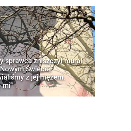
y sprawca zniszczył mural
 Nowym Świecie.
aliśmy z jej mężem.
o mi"