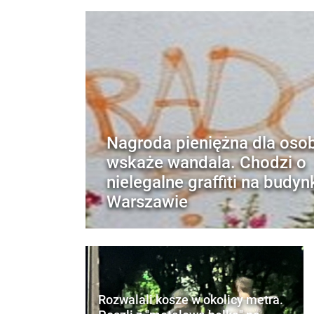
Nagroda pieniężna dla osob
wskaże wandala. Chodzi o
nielegalne graffiti na budy
Warszawie
Rozwalali kosze w okolicy metra.