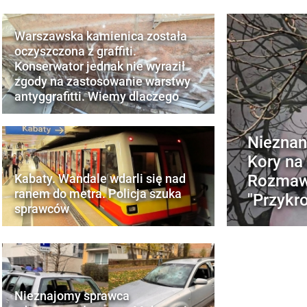
Warszawska kamienica została
oczyszczona z graffiti.
Konserwator jednak nie wyraził
zgody na zastosowanie warstwy
antyggrafitti. Wiemy dlaczego
Nieznan
Kory na
Rozmawi
Kabaty. Wandale wdarli się nad
ranem do metra. Policja szuka
"Przykr
sprawców
Nieznajomy sprawca