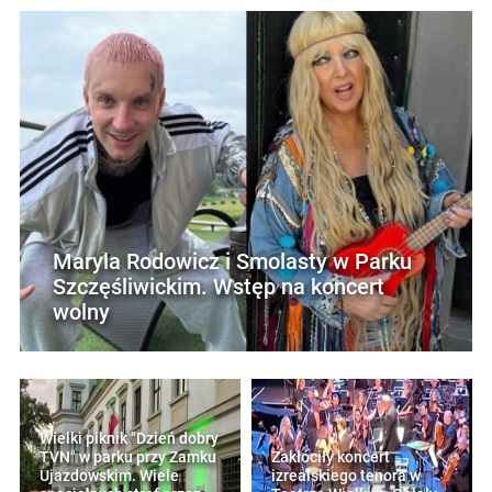
Maryla Rodowicz i Smolasty w Parku
Szczęśliwickim. Wstęp na koncert
wolny
Wielki piknik "Dzień dobry
TVN" w parku przy Zamku
Zakłóciły koncert
Ujazdowskim. Wiele
izrealskiego tenora w