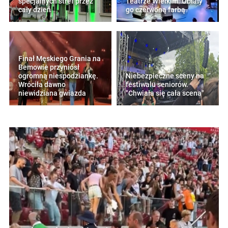
specjalnych stref przez
Teatrze Wielkim. Oblały
cały dzień
go czerwoną farbą
Finał Męskiego Grania na
Bemowie przyniósł
ogromną niespodziankę.
Niebezpieczne sceny na
Wróciła dawno
festiwalu seniorów.
niewidziana gwiazda
"Chwiała się cała scena"