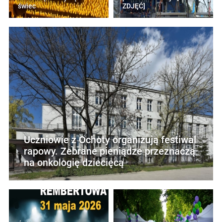
świec
ZDJĘĆ]
Uczniowie z Ochoty organizują festiwal
rapowy. Zebrane pieniądze przeznaczą
na onkologię dziecięcą