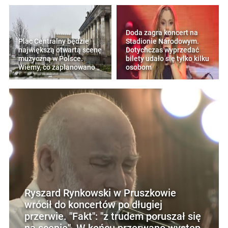
Doda zagra koncert na
Plac Centralny będzie
Stadionie Narodowym.
największą otwartą scenę
Dotychczas wyprzedać
muzyczną w Polsce.
bilety udało się tylko kilku
Wiemy, co zaplanowano
osobom
Ryszard Rynkowski w Pruszkowie
wrócił do koncertów po długiej
przerwie. "Fakt": "z trudem poruszał się
na scenie". W końcu przerwano występ