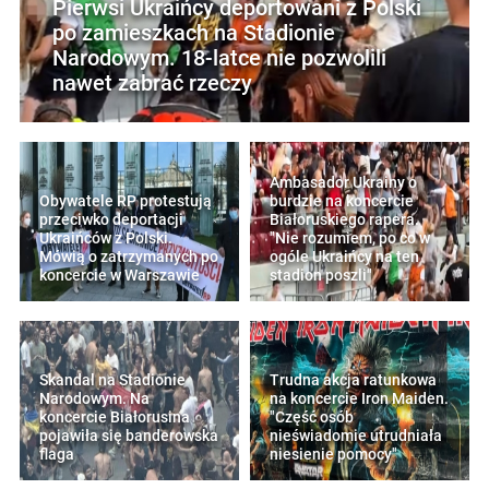
Pierwsi Ukraińcy deportowani z Polski
po zamieszkach na Stadionie
Narodowym. 18-latce nie pozwolili
nawet zabrać rzeczy
Ambasador Ukrainy o
Obywatele RP protestują
burdzie na koncercie
przeciwko deportacji
Białoruskiego rapera.
Ukraińców z Polski.
"Nie rozumiem, po co w
Mówią o zatrzymanych po
ogóle Ukraińcy na ten
koncercie w Warszawie
stadion poszli"
Skandal na Stadionie
Trudna akcja ratunkowa
Narodowym. Na
na koncercie Iron Maiden.
koncercie Białorusina
"Część osób
pojawiła się banderowska
nieświadomie utrudniała
flaga
niesienie pomocy"