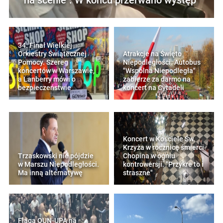
34. Finał Wielkiej
Orkiestry Świątecznej
Atrakcje na Święto
Pomocy. Szereg
Niepodległości. Autobus
koncertów w Warszawie,
"Wspólna Niepodległa"
a Lanberry mówi o
zabierze za darmo na
bezpieczeństwie
koncert na Cytadeli
Koncert w Kościele Św.
Krzyża w rocznicę śmierci
Trzaskowski nie pójdzie
Chopina w ogniu
w Marszu Niepodległości.
kontrowersji. "Przykre to i
Ma inną alternatywę
straszne"
Flaga OUN-UPA na