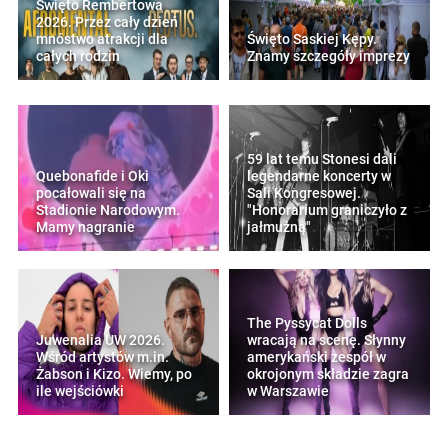
Święto Rembertowa
2026. Przez cały dzień
mnóstwo atrakcji dla
Święto Saskiej Kępy.
całych rodzin
Znamy szczegóły imprezy
59 lat temu Stonesi dali
Quebonafide i Oki
legendarne koncerty w
pocałowali się na
Sali Kongresowej.
Stadionie Narodowym.
"Honorarium graniczyło z
Mamy nagranie
jałmużną"
The Pyssycat Dolls
Juwenalia UW 2026.
wracają na scenę. Słynny
Wśród artystów m.in.
amerykański zespół w
Żabson i Kizo. Wiemy, po
okrojonym składzie zagra
ile wejściówki
w Warszawie