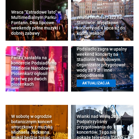
Wraca "Estradowe lato" w
Multimedialnym Parku
Wraca festiwał Jazz na
Fontann. Dwa lipcowe
Starówce. Wyjątkowe
weekendy pełne muzyki i
koncerty od 4 lipca aż do
dobrej zabawy
końca wakacji
Podsiadło zagra w upalny
weekend koncerty na
Fanka zasłabła na
Stadionie Narodowym.
koncercie Podsiadły na
Organizator przygotował
Stadionie Narodowym.
wodę za 3 zł i inne
Piosenkarz ogłosił
udogodnienia
przerwę po dwóch
AKTUALIZACJA
piosenkach
W sobotę w ogrodzie
Wianki nad Wisłą 2026.
botanicznym koncert
Podpatrzyliśmy
smyczkowy z muzyką
przygotowania do
Michaela Jacksona.
koncertów. Tego nie
Wokół będzie tysiąc
pokaże telewizja [DUŻO