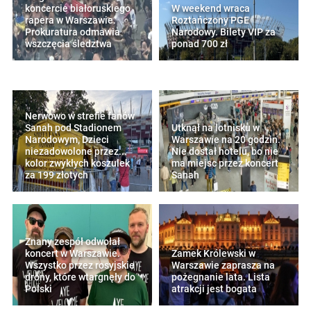
koncercie białoruskiego
W weekend wraca
rapera w Warszawie.
Roztańczony PGE
Prokuratura odmawia
Narodowy. Bilety VIP za
wszczęcia śledztwa
ponad 700 zł
Nerwowo w strefie fanów
Sanah pod Stadionem
Utknął na lotnisku w
Narodowym, Dzieci
Warszawie na 20 godzin.
niezadowolone przez...
Nie dostał hotelu, bo nie
kolor zwykłych koszulek
ma miejsc przez koncert
za 199 złotych
Sanah
Znany zespół odwołał
koncert w Warszawie.
Zamek Królewski w
Wszystko przez rosyjskie
Warszawie zaprasza na
drony, które wtargnęły do
pożegnanie lata. Lista
Polski
atrakcji jest bogata