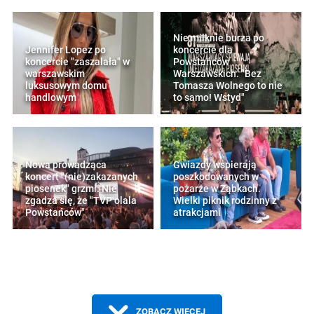
Nie milknie burza po
Jennifer Lopez po
koncercie dla
koncercie "zaszalała" w
Powstańców
warszawskim
Warszawskich. "Bez
luksusowym domu
Tomasza Wolnego to nie
handlowym
to samo! Wstyd"
Nowa prowadząca
Gwiazdy wspierają
koncert "(nie)zakazanych
poszkodowanych w
piosenek" grzmi. Nie
pożarze w Ząbkach.
zgadza się, że "TVP olala
Wielki piknik rodzinny z
Powstańców"
atrakcjami
ZOBACZ WIĘCEJ