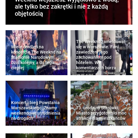
ale tylko bez zakrętki i nie z każdą
objętością
The Weeknd zameldował
Wiele omdleń na
się w Warszawie. Fani
koncercie The Weeknd na
zawiedzeni jego
Stadionie Narodowym.
zachowaniem pod
Dziś kolejny, a do tego
hotelem. W
cieplej
komentarzach burza
Koncert i bieg Powstania
Warszawskiego. Znamy
73. urodziny Starówki.
weekendowe utrudnienia
Miasto przygotowało moc
na drogach
atrakcji dla mieszkańców