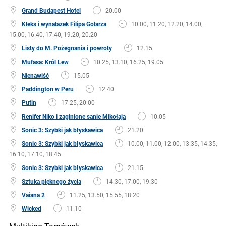
Grand Budapest Hotel
20.00
Kleks i wynalazek Filipa Golarza
10.00, 11.20, 12.20, 14.00,
15.00, 16.40, 17.40, 19.20, 20.20
Listy do M. Pożegnania i powroty
12.15
Mufasa: Król Lew
10.25, 13.10, 16.25, 19.05
Nienawiść
15.05
Paddington w Peru
12.40
Putin
17.25, 20.00
Renifer Niko i zaginione sanie Mikołaja
10.05
Sonic 3: Szybki jak błyskawica
21.20
Sonic 3: Szybki jak błyskawica
10.00, 11.00, 12.00, 13.35, 14.35,
16.10, 17.10, 18.45
Sonic 3: Szybki jak błyskawica
21.15
Sztuka pięknego życia
14.30, 17.00, 19.30
Vaiana 2
11.25, 13.50, 15.55, 18.20
Wicked
11.10