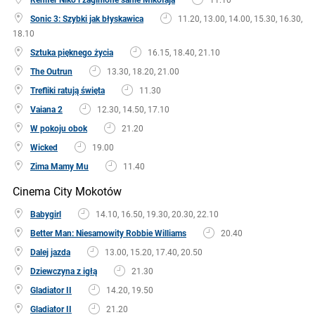
Sonic 3: Szybki jak błyskawica
11.20, 13.00, 14.00, 15.30, 16.30,
18.10
Sztuka pięknego życia
16.15, 18.40, 21.10
The Outrun
13.30, 18.20, 21.00
Trefliki ratują święta
11.30
Vaiana 2
12.30, 14.50, 17.10
W pokoju obok
21.20
Wicked
19.00
Zima Mamy Mu
11.40
Cinema City Mokotów
Babygirl
14.10, 16.50, 19.30, 20.30, 22.10
Better Man: Niesamowity Robbie Williams
20.40
Dalej jazda
13.00, 15.20, 17.40, 20.50
Dziewczyna z igłą
21.30
Gladiator II
14.20, 19.50
Gladiator II
21.20