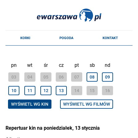
pn
wt
śr
cz
pt
sb
nd
03
04
05
06
07
08
09
10
11
12
13
14
15
16
WYŚWIETL WG KIN
WYŚWIETL WG FILMÓW
Repertuar kin na poniedziałek, 13 stycznia