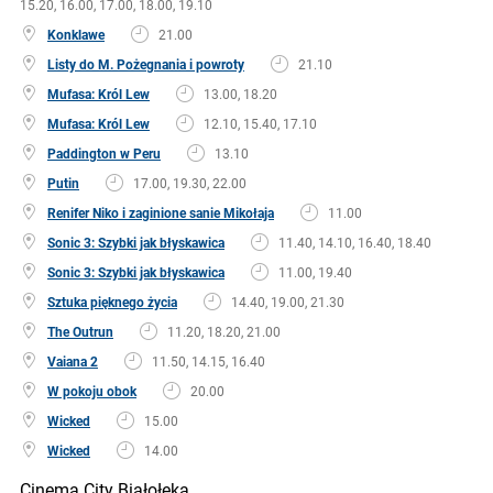
15.20, 16.00, 17.00, 18.00, 19.10
Konklawe
21.00
Listy do M. Pożegnania i powroty
21.10
Mufasa: Król Lew
13.00, 18.20
Mufasa: Król Lew
12.10, 15.40, 17.10
Paddington w Peru
13.10
Putin
17.00, 19.30, 22.00
Renifer Niko i zaginione sanie Mikołaja
11.00
Sonic 3: Szybki jak błyskawica
11.40, 14.10, 16.40, 18.40
Sonic 3: Szybki jak błyskawica
11.00, 19.40
Sztuka pięknego życia
14.40, 19.00, 21.30
The Outrun
11.20, 18.20, 21.00
Vaiana 2
11.50, 14.15, 16.40
W pokoju obok
20.00
Wicked
15.00
Wicked
14.00
Cinema City Białołęka