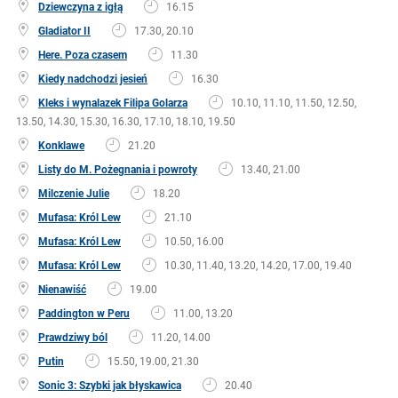
Dziewczyna z igłą
16.15
Gladiator II
17.30, 20.10
Here. Poza czasem
11.30
Kiedy nadchodzi jesień
16.30
Kleks i wynalazek Filipa Golarza
10.10, 11.10, 11.50, 12.50,
13.50, 14.30, 15.30, 16.30, 17.10, 18.10, 19.50
Konklawe
21.20
Listy do M. Pożegnania i powroty
13.40, 21.00
Milczenie Julie
18.20
Mufasa: Król Lew
21.10
Mufasa: Król Lew
10.50, 16.00
Mufasa: Król Lew
10.30, 11.40, 13.20, 14.20, 17.00, 19.40
Nienawiść
19.00
Paddington w Peru
11.00, 13.20
Prawdziwy ból
11.20, 14.00
Putin
15.50, 19.00, 21.30
Sonic 3: Szybki jak błyskawica
20.40