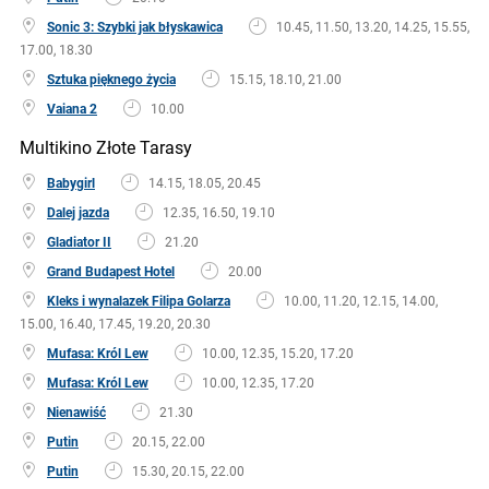
Sonic 3: Szybki jak błyskawica
10.45, 11.50, 13.20, 14.25, 15.55,
17.00, 18.30
Sztuka pięknego życia
15.15, 18.10, 21.00
Vaiana 2
10.00
Multikino Złote Tarasy
Babygirl
14.15, 18.05, 20.45
Dalej jazda
12.35, 16.50, 19.10
Gladiator II
21.20
Grand Budapest Hotel
20.00
Kleks i wynalazek Filipa Golarza
10.00, 11.20, 12.15, 14.00,
15.00, 16.40, 17.45, 19.20, 20.30
Mufasa: Król Lew
10.00, 12.35, 15.20, 17.20
Mufasa: Król Lew
10.00, 12.35, 17.20
Nienawiść
21.30
Putin
20.15, 22.00
Putin
15.30, 20.15, 22.00