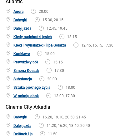
Atlantic
Anora
20.00
Babygirl
15.30, 20.15
Dalej jazda
12.45, 19.45
Kiedy nadchodzi jesień
13.15
Kleks i wynalazek Filipa Golarza
12.45, 15.15, 17.30
Konklawe
15.00
Prawdziwy ból
15.15
Simona Kossak
17.30
Substancja
20.00
Sztuka pięknego życia
18.00
W pokoju obok
13.00, 17.30
Cinema City Arkadia
Babygirl
16.20, 19.10, 20.50, 21.45
Dalej jazda
11.20, 16.20, 18.40, 20.40
Delfinek i ja
11.50