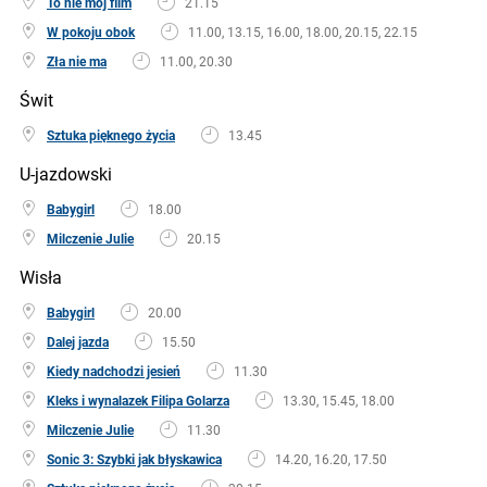
To nie mój film
21.15
W pokoju obok
11.00, 13.15, 16.00, 18.00, 20.15, 22.15
Zła nie ma
11.00, 20.30
Świt
Sztuka pięknego życia
13.45
U-jazdowski
Babygirl
18.00
Milczenie Julie
20.15
Wisła
Babygirl
20.00
Dalej jazda
15.50
Kiedy nadchodzi jesień
11.30
Kleks i wynalazek Filipa Golarza
13.30, 15.45, 18.00
Milczenie Julie
11.30
Sonic 3: Szybki jak błyskawica
14.20, 16.20, 17.50