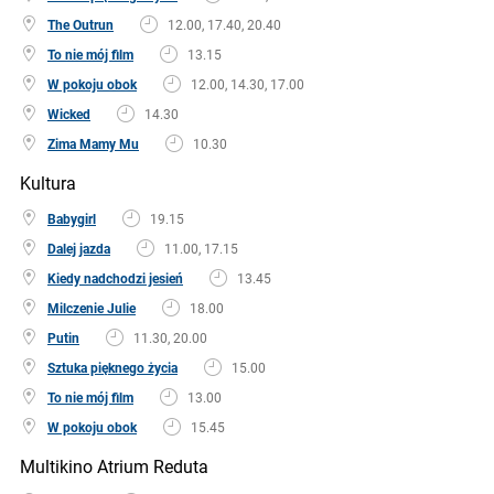
The Outrun
12.00, 17.40, 20.40
To nie mój film
13.15
W pokoju obok
12.00, 14.30, 17.00
Wicked
14.30
Zima Mamy Mu
10.30
Kultura
Babygirl
19.15
Dalej jazda
11.00, 17.15
Kiedy nadchodzi jesień
13.45
Milczenie Julie
18.00
Putin
11.30, 20.00
Sztuka pięknego życia
15.00
To nie mój film
13.00
W pokoju obok
15.45
Multikino Atrium Reduta