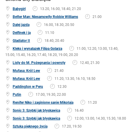
Babygirl
13.20, 16.00, 18.40, 21.20
Better Man: Niesamowity Robbie Williams
21.00
Dalej jazda
16.00, 18.30, 20.50
Delfinek i ja
11.10
Gladiator II
18.40, 20.40
Kleks i wynalazek Filipa Golarza
11.00, 12.20, 13.00, 13.40,
15.00, 15.40, 16.20, 17.40, 18.20, 19.00, 20.20
Listy do M. Pożegnania i powroty
12.40, 21.30
Mufasa: Król Lew
21.40
Mufasa: Król Lew
11.20, 13.30, 16.10, 18.50
Paddington w Peru
12.30
Putin
17.00, 19.30, 22.00
Renifer Niko i zaginione sanie Mikołaja
11.20
Sonic 3: Szybki jak błyskawica
16.40
Sonic 3: Szybki jak błyskawica
12.00, 13.00, 14.30, 15.30, 18.00
Sztuka pięknego życia
17.20, 19.50