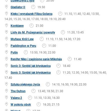
Dziewczyna z igłą
20.00
Gladiator II
19.50
Kleks i wynalazek Filipa Golarza
11.10, 11.40, 12.40, 13.50,
14.20, 15.20, 16.30, 17.00, 18.00, 19.10, 20.40
Konklawe
21.00
Listy do M. Pożegnania i powroty
11.20, 13.45
Mufasa: Król Lew
11.10, 11.50, 14.30, 17.20
Paddington w Peru
11.00
Putin
13.50, 19.30, 22.00
Renifer Niko i zaginione sanie Mikołaja
11.40
Sonic 3: Szybki jak błyskawica
18.40
Sonic 3: Szybki jak błyskawica
11.20, 12.30, 14.00, 15.00, 16.40,
17.40
Sztuka pięknego życia
14.10, 16.50, 19.30, 22.00
The Outrun
13.40, 18.50, 21.30
Vaiana 2
11.10, 13.30, 16.30
W pokoju obok
16.20, 21.15