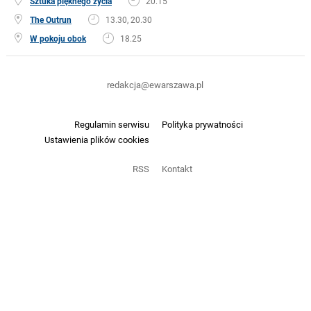
Sztuka pięknego życia
20.15
The Outrun
13.30, 20.30
W pokoju obok
18.25
redakcja@ewarszawa.pl
Regulamin serwisu
Polityka prywatności
Ustawienia plików cookies
RSS
Kontakt