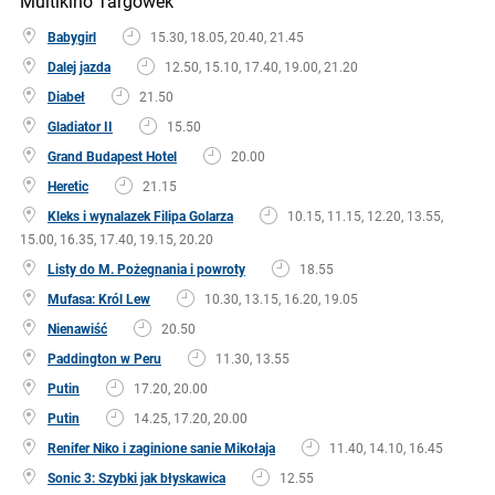
Multikino Targówek
Babygirl
15.30, 18.05, 20.40, 21.45
Dalej jazda
12.50, 15.10, 17.40, 19.00, 21.20
Diabeł
21.50
Gladiator II
15.50
Grand Budapest Hotel
20.00
Heretic
21.15
Kleks i wynalazek Filipa Golarza
10.15, 11.15, 12.20, 13.55,
15.00, 16.35, 17.40, 19.15, 20.20
Listy do M. Pożegnania i powroty
18.55
Mufasa: Król Lew
10.30, 13.15, 16.20, 19.05
Nienawiść
20.50
Paddington w Peru
11.30, 13.55
Putin
17.20, 20.00
Putin
14.25, 17.20, 20.00
Renifer Niko i zaginione sanie Mikołaja
11.40, 14.10, 16.45
Sonic 3: Szybki jak błyskawica
12.55