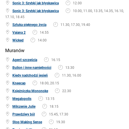
Sonic 3: Szybki jak błyskawica
12.00
Sonic 3: Szybki jak błyskawica
10.00, 11.00, 13.35, 14.35, 16.10,
17.10, 18.45
Sztuka pięknego życia
11.30, 17.30, 19.40
Vaiana 2
14.55
Wicked
14.00
Muranów
Agent szczęścia
16.15
Bulion i inne namiętności
13.30
Kiedy nadchodzi jesień
11.30, 16.00
Kneecap
18.00, 20.15
Księżniczka Mononoke
22.30
Megalopolis
13.15
Milczenie Julie
18.15
Prawdziwy ból
15.45, 17.30
Stop Making Sense
19.30