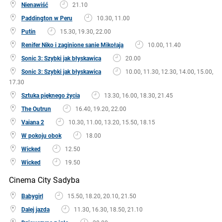
Nienawiść
21.10
Paddington w Peru
10.30, 11.00
Putin
15.30, 19.30, 22.00
Renifer Niko i zaginione sanie Mikołaja
10.00, 11.40
Sonic 3: Szybki jak błyskawica
20.00
Sonic 3: Szybki jak błyskawica
10.00, 11.30, 12.30, 14.00, 15.00,
17.30
Sztuka pięknego życia
13.30, 16.00, 18.30, 21.45
The Outrun
16.40, 19.20, 22.00
Vaiana 2
10.30, 11.00, 13.20, 15.50, 18.15
W pokoju obok
18.00
Wicked
12.50
Wicked
19.50
Cinema City Sadyba
Babygirl
15.50, 18.20, 20.10, 21.50
Dalej jazda
11.30, 16.30, 18.50, 21.10