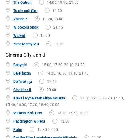
The Outrun
14.00, 19.10, 21.50
To nie mój film
14.50
Vaiana 2
11.20, 13.40
W pokoju obok
21.45
Wicked
15.20
Zima Mamy Mu
11.10
Cinema City Janki
Babygirl
15.00, 17.30, 20.10, 21.20
Dalej jazda
14.30, 16.50, 19.10, 21.40
Delfinek i ja
12.40
Gladiator II
20.40
Kleks i wynalazek Filipa Golarza
11.50, 12.50, 13.20, 14.40,
15.40, 16.00, 17.20, 18.40, 20.00
Mufasa: Król Lew
13.10, 15.50, 18.30
Paddington w Peru
12.00
Putin
19.30, 22.00
Renifer Niko i zaginione sanie Mikołaja
11.10