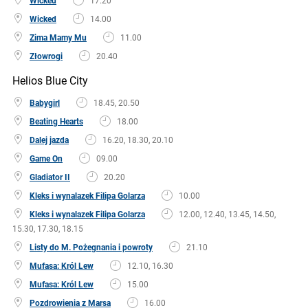
Wicked
17.20
Wicked
14.00
Zima Mamy Mu
11.00
Złowrogi
20.40
Helios Blue City
Babygirl
18.45, 20.50
Beating Hearts
18.00
Dalej jazda
16.20, 18.30, 20.10
Game On
09.00
Gladiator II
20.20
Kleks i wynalazek Filipa Golarza
10.00
Kleks i wynalazek Filipa Golarza
12.00, 12.40, 13.45, 14.50,
15.30, 17.30, 18.15
Listy do M. Pożegnania i powroty
21.10
Mufasa: Król Lew
12.10, 16.30
Mufasa: Król Lew
15.00
Pozdrowienia z Marsa
16.00