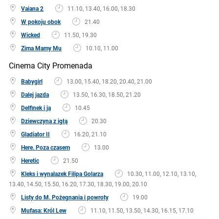
Vaiana 2
11.10, 13.40, 16.00, 18.30
W pokoju obok
21.40
Wicked
11.50, 19.30
Zima Mamy Mu
10.10, 11.00
Cinema City Promenada
Babygirl
13.00, 15.40, 18.20, 20.40, 21.00
Dalej jazda
13.50, 16.30, 18.50, 21.20
Delfinek i ja
10.45
Dziewczyna z igłą
20.30
Gladiator II
16.20, 21.10
Here. Poza czasem
13.00
Heretic
21.50
Kleks i wynalazek Filipa Golarza
10.30, 11.00, 12.10, 13.10,
13.40, 14.50, 15.50, 16.20, 17.30, 18.30, 19.00, 20.10
Listy do M. Pożegnania i powroty
19.00
Mufasa: Król Lew
11.10, 11.50, 13.50, 14.30, 16.15, 17.10