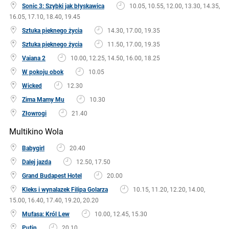
Sonic 3: Szybki jak błyskawica
10.05, 10.55, 12.00, 13.30, 14.35,
16.05, 17.10, 18.40, 19.45
Sztuka pięknego życia
14.30, 17.00, 19.35
Sztuka pięknego życia
11.50, 17.00, 19.35
Vaiana 2
10.00, 12.25, 14.50, 16.00, 18.25
W pokoju obok
10.05
Wicked
12.30
Zima Mamy Mu
10.30
Złowrogi
21.40
Multikino Wola
Babygirl
20.40
Dalej jazda
12.50, 17.50
Grand Budapest Hotel
20.00
Kleks i wynalazek Filipa Golarza
10.15, 11.20, 12.20, 14.00,
15.00, 16.40, 17.40, 19.20, 20.20
Mufasa: Król Lew
10.00, 12.45, 15.30
Putin
20.10