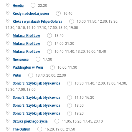
Heretic
22.20
Kiedy nadchodzi jesień
16.40
Kleks i wynalazek Filipa Golarza
10.00, 11.50, 12.30, 13.30,
14.30, 15.10, 16.10, 17.10, 17.50, 18.50, 19.50
Mufasa: Król Lew
13.40
Mufasa: Król Lew
14.00, 21.20
Mufasa: Król Lew
10.40, 11.40, 13.20, 16.00, 18.40
Nienawiść
17.30
Paddington w Peru
10.00, 11.30
Putin
13.40, 20.00, 22.30
Sonic 3: Szybki jak błyskawica
10.30, 11.40, 12.00, 13.00, 14.30,
15.30, 17.00, 18.00
Sonic 3: Szybki jak błyskawica
11.10, 16.20
Sonic 3: Szybki jak błyskawica
18.50
Sonic 3: Szybki jak błyskawica
19.20
Sztuka pięknego życia
11.05, 15.20, 17.45, 20.10
The Outrun
16.20, 19.00, 21.50