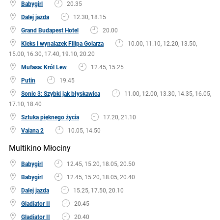
Babygirl
20.35
Dalej jazda
12.30, 18.15
Grand Budapest Hotel
20.00
Kleks i wynalazek Filipa Golarza
10.00, 11.10, 12.20, 13.50,
15.00, 16.30, 17.40, 19.10, 20.20
Mufasa: Król Lew
12.45, 15.25
Putin
19.45
Sonic 3: Szybki jak błyskawica
11.00, 12.00, 13.30, 14.35, 16.05,
17.10, 18.40
Sztuka pięknego życia
17.20, 21.10
Vaiana 2
10.05, 14.50
Multikino Młociny
Babygirl
12.45, 15.20, 18.05, 20.50
Babygirl
12.45, 15.20, 18.05, 20.40
Dalej jazda
15.25, 17.50, 20.10
Gladiator II
20.45
Gladiator II
20.40