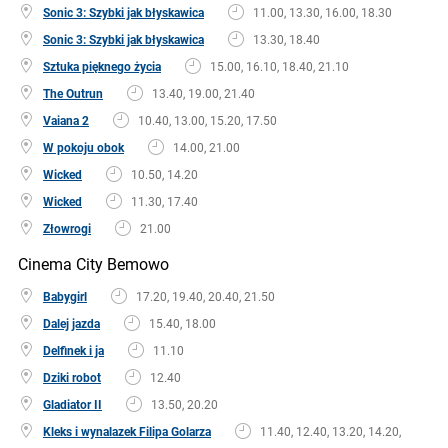
Sonic 3: Szybki jak błyskawica
11.00, 13.30, 16.00, 18.30
Sonic 3: Szybki jak błyskawica
13.30, 18.40
Sztuka pięknego życia
15.00, 16.10, 18.40, 21.10
The Outrun
13.40, 19.00, 21.40
Vaiana 2
10.40, 13.00, 15.20, 17.50
W pokoju obok
14.00, 21.00
Wicked
10.50, 14.20
Wicked
11.30, 17.40
Złowrogi
21.00
Cinema City Bemowo
Babygirl
17.20, 19.40, 20.40, 21.50
Dalej jazda
15.40, 18.00
Delfinek i ja
11.10
Dziki robot
12.40
Gladiator II
13.50, 20.20
Kleks i wynalazek Filipa Golarza
11.40, 12.40, 13.20, 14.20,