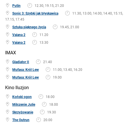
Putin
12.30, 19.15, 21.20
Sonic 3: Szybki jak błyskawica
11.30, 13.00, 14.00, 14.40, 15.15,
17.15, 17.45
Sztuka pięknego życia
19.45, 21.00
Vaiana 2
11.20
Vaiana 2
13.30
IMAX
Gladiator II
21.40
Mufasa: Król Lew
11.00, 13.40, 16.20
Mufasa: Król Lew
19.00
Kino Iluzjon
Koński ogon
18.00
Milczenie Julie
18.00
Skrzyżowanie
19.30
The Outrun
20.00