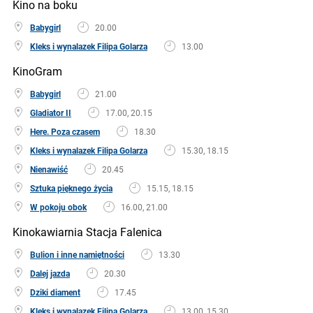
Kino na boku
Babygirl
20.00
Kleks i wynalazek Filipa Golarza
13.00
KinoGram
Babygirl
21.00
Gladiator II
17.00, 20.15
Here. Poza czasem
18.30
Kleks i wynalazek Filipa Golarza
15.30, 18.15
Nienawiść
20.45
Sztuka pięknego życia
15.15, 18.15
W pokoju obok
16.00, 21.00
Kinokawiarnia Stacja Falenica
Bulion i inne namiętności
13.30
Dalej jazda
20.30
Dziki diament
17.45
Kleks i wynalazek Filipa Golarza
13.00, 15.30