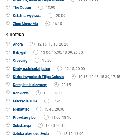
The Outrun
18.00
Ostatnia wyprawa
20.00
Zima Mamy Mu
16.15
Kinoteka
Anora
12.15, 15.15, 20.20
Babygirl
13.00, 15.30, 18.00, 20.30
Crossing
15.20
Kiedy nadchodzi jesień
12.15, 20.00
Kleks i wynalazek Filipa Golarza
10.15, 12.45, 15.30, 17.45
Kompletnie nieznany
20.15
Konklawe
10.30, 18.00
Milczenie Julie
17.45
Nienawiść
15.45, 20.30
Prawdziwy ból
11.00, 18.10
Substancja
14.40, 20.15
Sztuka pięknego życia
13.15, 18.00