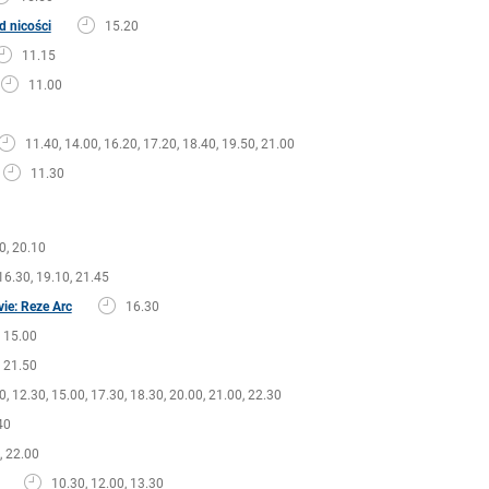
d nicości
15.20
11.15
11.00
11.40, 14.00, 16.20, 17.20, 18.40, 19.50, 21.00
11.30
0, 20.10
16.30, 19.10, 21.45
ie: Reze Arc
16.30
15.00
21.50
0, 12.30, 15.00, 17.30, 18.30, 20.00, 21.00, 22.30
40
, 22.00
10.30, 12.00, 13.30