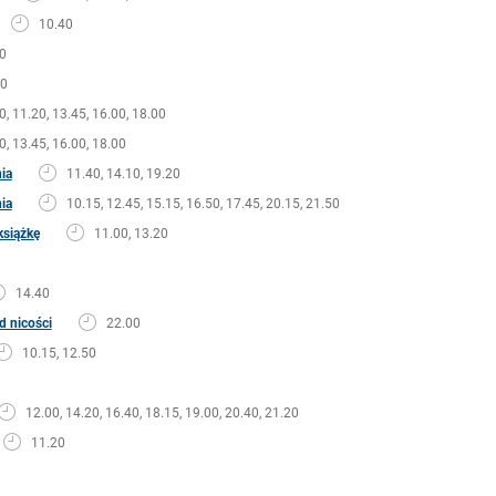
10.40
0
20
0, 11.20, 13.45, 16.00, 18.00
0, 13.45, 16.00, 18.00
nia
11.40, 14.10, 19.20
nia
10.15, 12.45, 15.15, 16.50, 17.45, 20.15, 21.50
książkę
11.00, 13.20
14.40
d nicości
22.00
10.15, 12.50
12.00, 14.20, 16.40, 18.15, 19.00, 20.40, 21.20
11.20