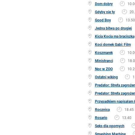
Dom dobry
10.0
Gdyby nie ty
20
Good Boy
13.50
Jedna bitwa po drugiej
Kicia Kocia ma braciszka
Koci domek Gabi: Film
Koszmarek
10.0
Ministranci
18.
Noc w ZOO
10.2
Ostatni wiking
1
Predator: Strefa zagroże
Predator: Strefa zagroże
Przypadkiem napisałam 
Rocznica
18.45
Rosario
13.40
Seks dla opornych
Smashing Machine