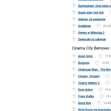
Springsteen: Ocal mnie o
Super pies i kot łotr
Szkoda, że nareszcie
Uciekinier
20.30
Uwierz w Mikołaja 2
Zwierzaki na zakręcie
Cinema City Bemowo
Anioł stróż
17.0
Bugonia
13.50, 
Chainsaw Man - The Mov
Chopin, Chopin!
Czarny telefon 2
Dom dobry
10.0
Franz Kafka
15.
Good Boy
14.40
Kicia Kocia ma braciszka