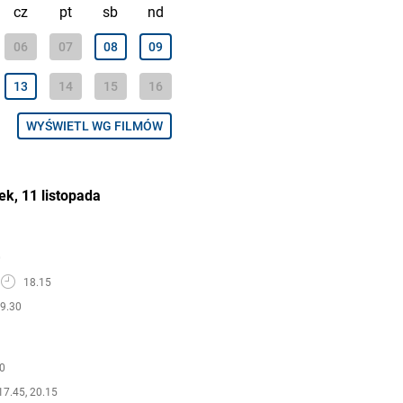
cz
pt
sb
nd
06
07
08
09
13
14
15
16
WYŚWIETL WG FILMÓW
ek, 11 listopada
0
18.15
9.30
0
17.45, 20.15