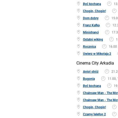
Być kochaną
13
Chopin, Chopin!
Dom dobry
15.0
Franz Kafka
12.
Ministranci
17.
Ostatni wiking
1
Rocznica
16.00
Uwierz w Mikołaja 2
Cinema City Arkadia
Anioł stróż
21.2
Bugonia
11.00, 
Być kochaną
19
Chainsaw Man - The Mov
Chainsaw Man - The Mov
Chopin, Chopin!
Czarny telefon 2