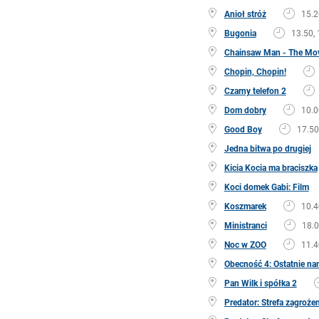
Anioł stróż
15.2
Bugonia
13.50, 
Chainsaw Man - The Mov
Chopin, Chopin!
Czarny telefon 2
Dom dobry
10.0
Good Boy
17.50
Jedna bitwa po drugiej
Kicia Kocia ma braciszka
Koci domek Gabi: Film
Koszmarek
10.4
Ministranci
18.
Noc w ZOO
11.4
Obecność 4: Ostatnie na
Pan Wilk i spółka 2
Predator: Strefa zagroże