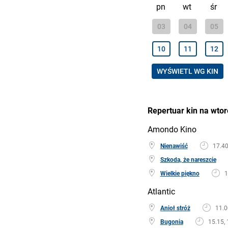
pn
wt
śr
03
04
05
10
11
12
WYŚWIETL WG KIN
Repertuar kin na wtor
Amondo Kino
Nienawiść
17.4
Szkoda, że nareszcie
Wielkie piękno
1
Atlantic
Anioł stróż
11.0
Bugonia
15.15, 