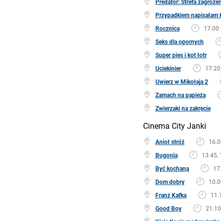
Predator: Strefa zagroże
Przypadkiem napisałam 
Rocznica
17.00
Seks dla opornych
Super pies i kot łotr
Uciekinier
17.20
Uwierz w Mikołaja 2
Zamach na papieża
Zwierzaki na zakręcie
Cinema City Janki
Anioł stróż
16.0
Bugonia
13.45, 
Być kochaną
17
Dom dobry
10.0
Franz Kafka
11.
Good Boy
21.10