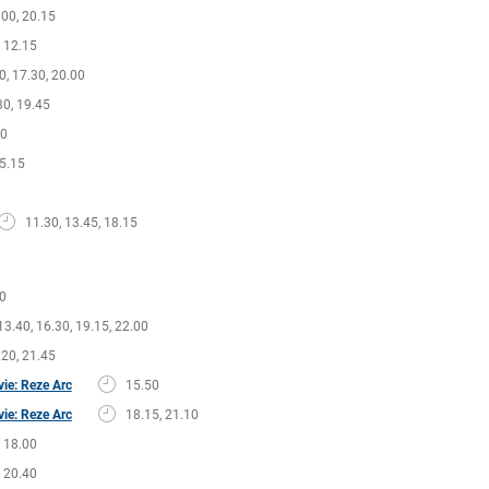
.00, 20.15
12.15
0, 17.30, 20.00
30, 19.45
30
5.15
11.30, 13.45, 18.15
0
13.40, 16.30, 19.15, 22.00
.20, 21.45
ie: Reze Arc
15.50
ie: Reze Arc
18.15, 21.10
18.00
20.40