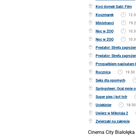
Koci domek Gabi: Film
Koszmarek
12.3
Ministranci
19.
Noc w ZOO
10.3
Noc w ZOO
10.3
Predator: Strefa zagroże
Predator: Strefa zagroże
Przypadkiem napisałam 
Rocznica
19.30
Seks dla opornych
Springsteen: Ocal mnie o
Super pies i kot łotr
Uciekinier
18.50
Uwierz w Mikołaja 2
Zwierzaki na zakręcie
Cinema City Białołęka