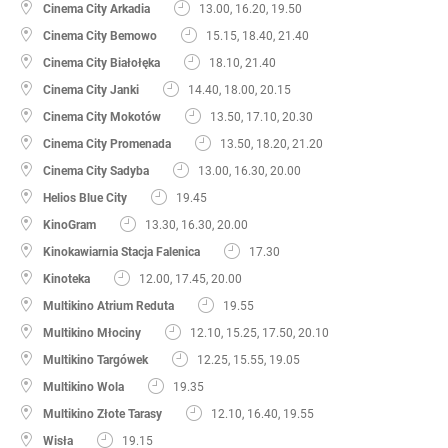
Cinema City Arkadia
13.00, 16.20, 19.50
Cinema City Bemowo
15.15, 18.40, 21.40
Cinema City Białołęka
18.10, 21.40
Cinema City Janki
14.40, 18.00, 20.15
Cinema City Mokotów
13.50, 17.10, 20.30
Cinema City Promenada
13.50, 18.20, 21.20
Cinema City Sadyba
13.00, 16.30, 20.00
Helios Blue City
19.45
KinoGram
13.30, 16.30, 20.00
Kinokawiarnia Stacja Falenica
17.30
Kinoteka
12.00, 17.45, 20.00
Multikino Atrium Reduta
19.55
Multikino Młociny
12.10, 15.25, 17.50, 20.10
Multikino Targówek
12.25, 15.55, 19.05
Multikino Wola
19.35
Multikino Złote Tarasy
12.10, 16.40, 19.55
Wisła
19.15