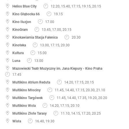
Helios Blue City
12.20, 15.40, 17.15, 19.15, 20.15
Kino Głębocka 66
19.15
Kino Iluzjon
17.00
KinoGram
13.45, 17.00, 20.15
Kinokawiarnia Stacja Falenica
20.30
Kinoteka
13.00, 17.15, 20.30
Kultura
15.00
Luna
13.00
Mazowiecki Teatr Muzyczny im. Jana Kiepury - Kino Praha
17.45
Multikino Atrium Reduta
14.20, 17.15, 20.15
Multikino Młociny
11.45, 14.40, 17.15, 20.30, 21.10
Multikino Targówek
11.45, 14.40, 17.35, 19.20, 20.20
Multikino Wola
14.20, 17.15, 20.10
Multikino Złote Tarasy
11.10, 14.15, 17.20, 20.25
Wisła
16.40, 19.30