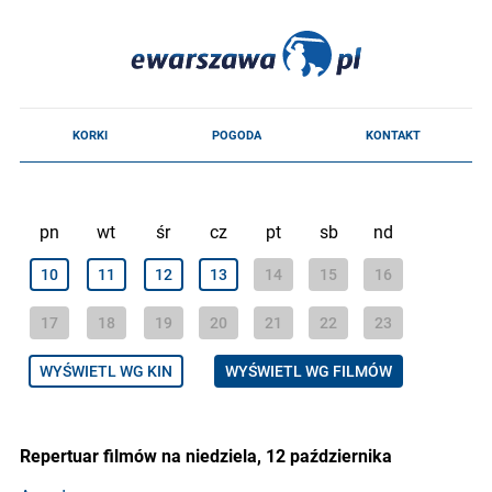
pn
wt
śr
cz
pt
sb
nd
10
11
12
13
14
15
16
17
18
19
20
21
22
23
WYŚWIETL WG KIN
WYŚWIETL WG FILMÓW
Repertuar filmów na niedziela, 12 października