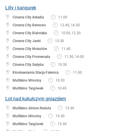
Lilly i kangurek
Cinema City Arkadia
11.00
Cinema City Bemowo
12.45, 16.50
Cinema City Białołęka
10.00, 12.20
Cinema City Janki
13.30
Cinema City Mokotów
11.40
Cinema City Promenada
11.30, 14.00
Cinema City Sadyba
10.30
Kinokawiarnia Stacja Falenica
11.00
Multikino Młociny
10.50
Multikino Targówek
10.45
Lot nad kukułczym gniazdem
Multikino Atrium Reduta
15.30
Multikino Młociny
15.30
Multikino Targówek
15.30