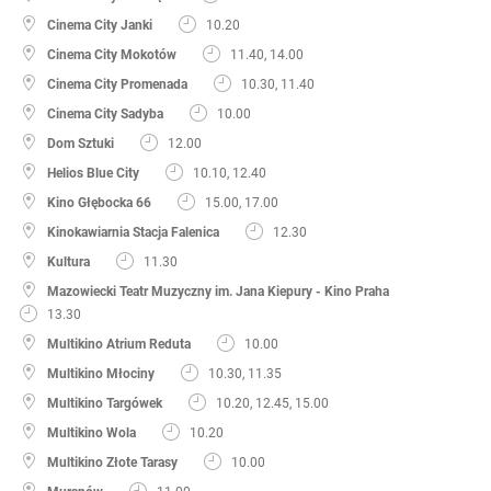
Cinema City Janki
10.20
Cinema City Mokotów
11.40, 14.00
Cinema City Promenada
10.30, 11.40
Cinema City Sadyba
10.00
Dom Sztuki
12.00
Helios Blue City
10.10, 12.40
Kino Głębocka 66
15.00, 17.00
Kinokawiarnia Stacja Falenica
12.30
Kultura
11.30
Mazowiecki Teatr Muzyczny im. Jana Kiepury - Kino Praha
13.30
Multikino Atrium Reduta
10.00
Multikino Młociny
10.30, 11.35
Multikino Targówek
10.20, 12.45, 15.00
Multikino Wola
10.20
Multikino Złote Tarasy
10.00