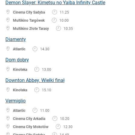
Demon Slayer: Kimetsu no Yaiba Infinity Castle
Cinema City Sadyba
11.25
Multikino Targówek
10.00
Multikino Złote Tarasy
10.35
Diamenty
Atlantic
14.30
Dom dobry
Kinoteka
13.00
Downton Abbey. Wielki finał
Kinoteka
15.10
Vermiglio
Atlantic
11.00
Cinema City Arkadia
10.20
Cinema City Mokotów
12.30
Cinema City Sadyba
14.40