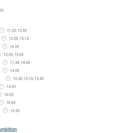
00
11.20, 13.50
12.50, 15.15
16.30
12.30, 15.00
11.30, 14.00
14.00
10.40, 13.10, 15.40
14.20
10.05
10.00
10.50
Ambition