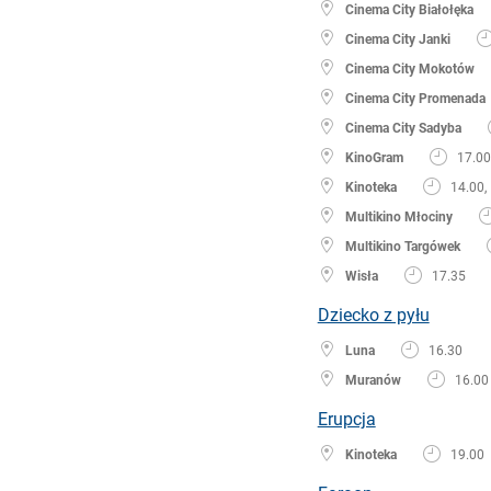
Cinema City Białołęka
Cinema City Janki
Cinema City Mokotów
Cinema City Promenada
Cinema City Sadyba
KinoGram
17.00
Kinoteka
14.00,
Multikino Młociny
Multikino Targówek
Wisła
17.35
Dziecko z pyłu
Luna
16.30
Muranów
16.00
Erupcja
Kinoteka
19.00