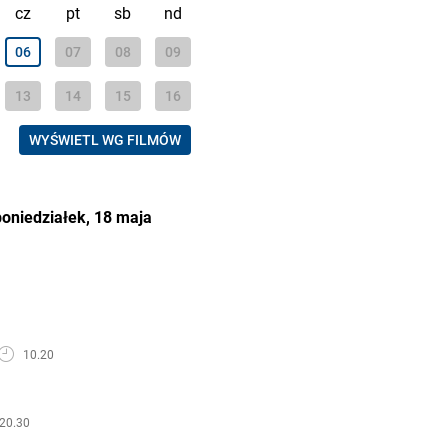
cz
pt
sb
nd
06
07
08
09
13
14
15
16
WYŚWIETL WG FILMÓW
poniedziałek, 18 maja
10.20
 20.30