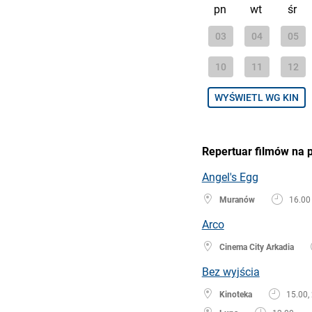
pn
wt
śr
03
04
05
10
11
12
WYŚWIETL WG KIN
Repertuar filmów na 
Angel's Egg
Muranów
16.00
Arco
Cinema City Arkadia
Bez wyjścia
Kinoteka
15.00,