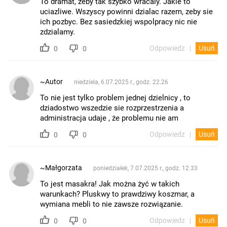
To dramat, zeby tak szybko wracaly. Jakie to
uciazliwe. Wszyscy powinni dzialac razem, zeby sie
ich pozbyc. Bez sasiedzkiej wspolpracy nic nie
zdzialamy.
Odpowiedz
Usuń
0
0
~Autor
niedziela, 6.07.2025 r., godz. 22.26
To nie jest tylko problem jednej dzielnicy , to
dziadostwo wszedzie sie rozprzestrzenia a
administracja udaje , że problemu nie am
Odpowiedz
Usuń
0
0
~Małgorzata
poniedziałek, 7.07.2025 r., godz. 12.33
To jest masakra! Jak można żyć w takich
warunkach? Pluskwy to prawdziwy koszmar, a
wymiana mebli to nie zawsze rozwiązanie.
Odpowiedz
Usuń
0
0