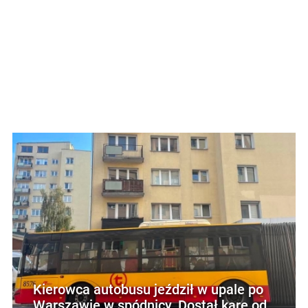
Kierowca autobusu jeździł w upale po
Warszawie w spódnicy. Dostał karę od