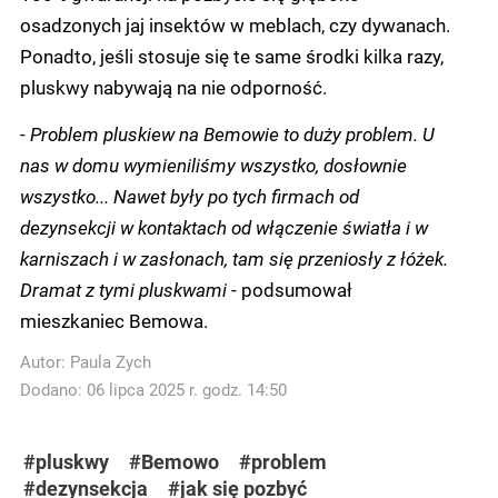
osadzonych jaj insektów w meblach, czy dywanach.
Ponadto, jeśli stosuje się te same środki kilka razy,
pluskwy nabywają na nie odporność.
-
Problem pluskiew na Bemowie to duży problem. U
nas w domu wymieniliśmy wszystko, dosłownie
wszystko... Nawet były po tych firmach od
dezynsekcji w kontaktach od włączenie światła i w
karniszach i w zasłonach, tam się przeniosły z łóżek.
Dramat z tymi pluskwami
- podsumował
mieszkaniec Bemowa.
Autor:
Paula Zych
Dodano: 06 lipca 2025 r. godz. 14:50
#pluskwy
#Bemowo
#problem
#dezynsekcja
#jak się pozbyć