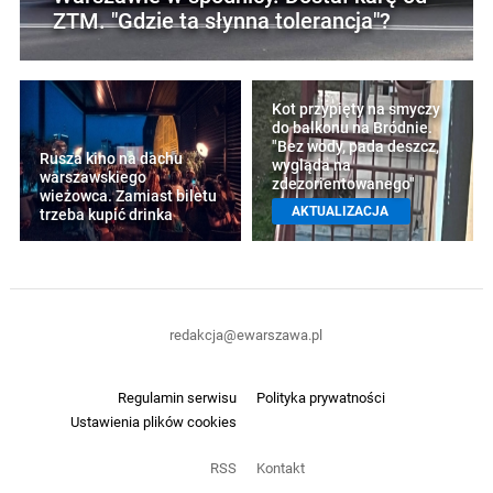
ZTM. "Gdzie ta słynna tolerancja"?
Kot przypięty na smyczy
do balkonu na Bródnie.
"Bez wody, pada deszcz,
Rusza kino na dachu
wygląda na
warszawskiego
zdezorientowanego"
wieżowca. Zamiast biletu
AKTUALIZACJA
trzeba kupić drinka
redakcja@ewarszawa.pl
Regulamin serwisu
Polityka prywatności
Ustawienia plików cookies
RSS
Kontakt