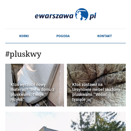
#pluskwy
Ktoś wyrzucił nowy
Ktoś zostawił na
materac? "Był w domu z
Ursynowie mebel skażony
pluskwami. Twoje
pluskwami. "Widać
ryzyko."
tysiące jaj"