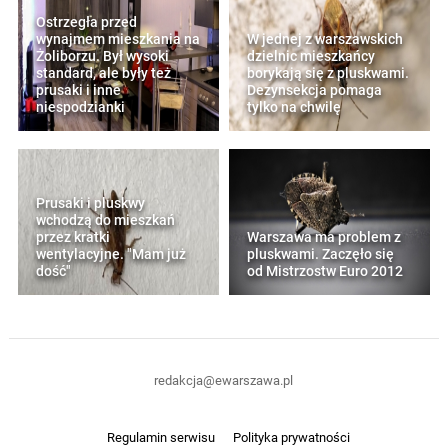
Ostrzegła przed
wynajmem mieszkania na
W jednej z warszawskich
Żoliborzu. Był wysoki
dzielnic mieszkańcy
standard, ale były też
borykają się z pluskwami.
prusaki i inne
Dezynsekcja pomaga
niespodzianki
tylko na chwilę
Prusaki i pluskwy
wchodzą do mieszkań
przez kratki
Warszawa ma problem z
wentylacyjne. "Mam już
pluskwami. Zaczęło się
dość"
od Mistrzostw Euro 2012
redakcja@ewarszawa.pl
Regulamin serwisu
Polityka prywatności