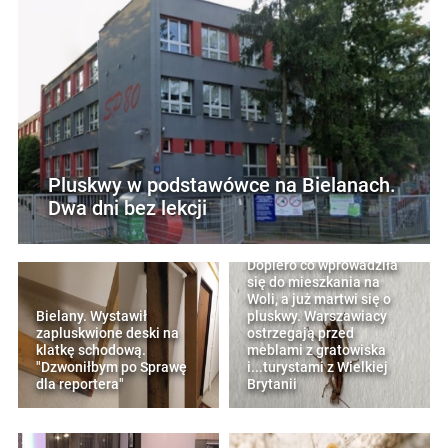
Pluskwy w podstawówce na Bielanach.
Dwa dni bez lekcji
Dopiero co wprowadziła
się do mieszkania na
Woli, a już martwi się o
Bielany. Wystawił
pluskwy. Warszawiacy
zapluskwione deski na
ostrzegają przed
klatkę schodową.
meblami z gratowiska
"Dzwoniłbym po Sprawę
i...turystami z Wielkiej
dla reportera"
Brytanii