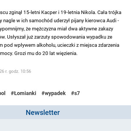
u zginął 15-letni Kacper i 19-letnia Nikola. Cała trójka
dy nagle w ich samochód uderzył pijany kierowca Audi -
rzypomnijmy, że mężczyzna miał dwa aktywne zakazy
w. Usłyszał już zarzuty spowodowania wypadku ze
m pod wpływem alkoholu, ucieczki z miejsca zdarzenia
omocy. Grozi mu do 20 lat więzienia.
6 r. godz. 10:56
ol
#Łomianki
#wypadek
#s7
Newsletter