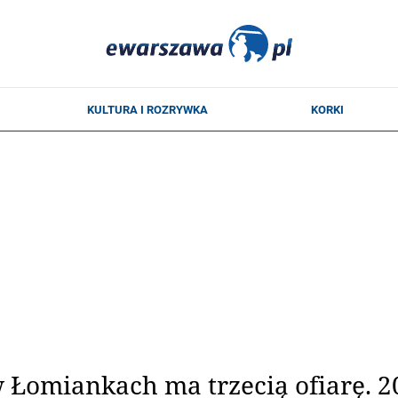
Łomiankach ma trzecią ofiarę. 20