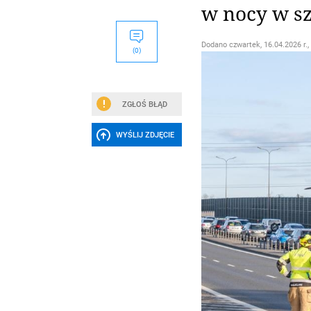
w nocy w sz
Dodano
czwartek, 16.04.2026 r.,
(0)
ZGŁOŚ BŁĄD
WYŚLIJ ZDJĘCIE