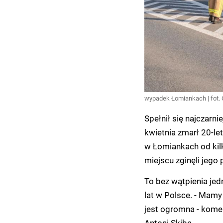
wypadek Łomiankach | fot.
Spełnił się najczarni
kwietnia zmarł 20-le
w Łomiankach od kilk
miejscu zginęli jego
To bez wątpienia jed
lat w Polsce. - Mamy
jest ogromna - kome
Antoni Skiba.