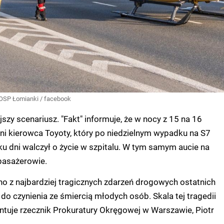
 OSP Łomianki / facebook
ejszy scenariusz. "Fakt" informuje, że w nocy z 15 na 16
tni kierowca Toyoty, który po niedzielnym wypadku na S7
u dni walczył o życie w szpitalu. W tym samym aucie na
 pasażerowie.
no z najbardziej tragicznych zdarzeń drogowych ostatnich
 do czynienia ze śmiercią młodych osób. Skala tej tragedii
ntuje rzecznik Prokuratury Okręgowej w Warszawie, Piotr