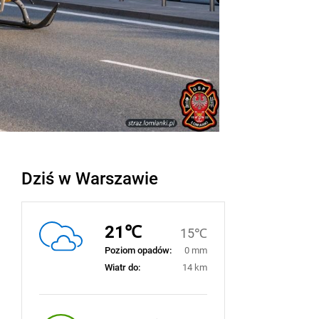
Dziś w Warszawie
21℃
15℃
Poziom opadów:
0 mm
Wiatr do:
14 km