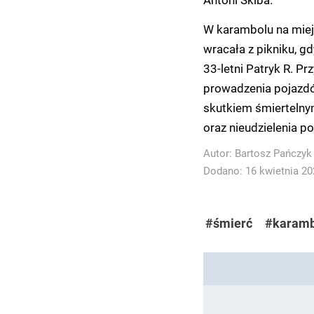
W karambolu na miejsc
wracała z pikniku, g
33-letni Patryk R. P
prowadzenia pojazdó
skutkiem śmiertelny
oraz nieudzielenia p
Autor:
Bartosz Pańczyk
Dodano: 16 kwietnia 202
#śmierć
#karamb