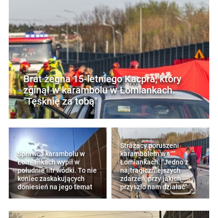
Brat żegna 15-letniego Kacpra, który
zginął w karambolu w Łomiankach.
"Tęsknię za tobą"
Strażacy poruszeni
Sprawca karambolu w
karambolem w
Łomiankach wypił w
Łomiankach. "Jedno z
południe litr wódki. To nie
najtragiczniejszych
koniec zaskakujących
zdarzeń, przy jakich
doniesień na jego temat
przyszło nam działać"