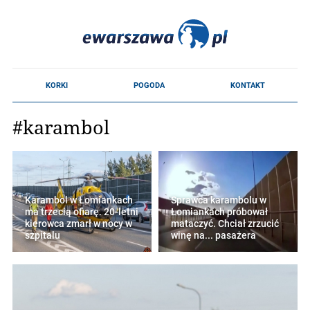
#karambol
Karambol w Łomiankach
Sprawca karambolu w
ma trzecią ofiarę. 20-letni
Łomiankach próbował
kierowca zmarł w nocy w
mataczyć. Chciał zrzucić
szpitalu
winę na... pasażera