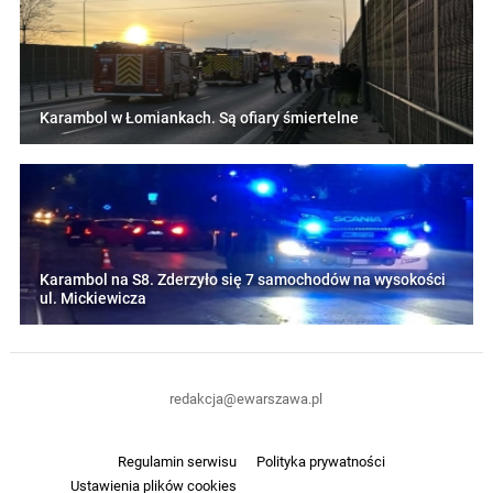
Karambol w Łomiankach. Są ofiary śmiertelne
Karambol na S8. Zderzyło się 7 samochodów na wysokości
ul. Mickiewicza
redakcja@ewarszawa.pl
Regulamin serwisu
Polityka prywatności
Ustawienia plików cookies