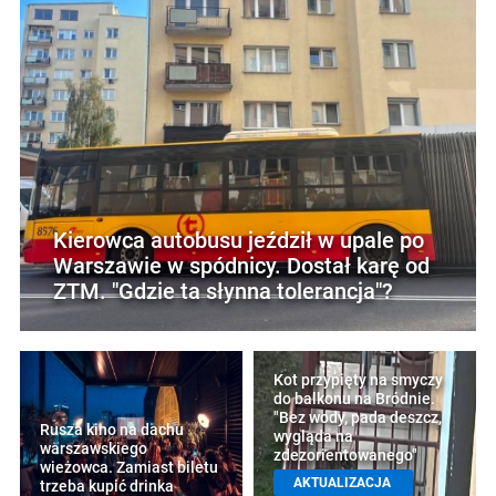
Kierowca autobusu jeździł w upale po
Warszawie w spódnicy. Dostał karę od
ZTM. "Gdzie ta słynna tolerancja"?
Kot przypięty na smyczy
do balkonu na Bródnie.
"Bez wody, pada deszcz,
Rusza kino na dachu
wygląda na
warszawskiego
zdezorientowanego"
wieżowca. Zamiast biletu
AKTUALIZACJA
trzeba kupić drinka