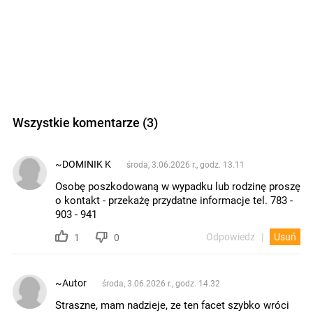
Wszystkie komentarze (3)
~DOMINIK K
środa, 3.06.2026 r., godz. 13.11
Osobę poszkodowaną w wypadku lub rodzinę proszę
o kontakt - przekażę przydatne informacje tel. 783 -
903 - 941
Odpowiedz
Usuń
1
0
~Autor
środa, 3.06.2026 r., godz. 14.32
Straszne, mam nadzieje, ze ten facet szybko wróci