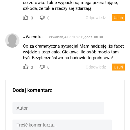
do zdrowia. Takie wypadki są mega przerażające,
szkoda, że takie rzeczy się zdarzają.
Odpowiedz
Usuń
0
0
~Weronika
czwartek, 4.06.2026 r., godz. 08.30
Co za dramatyczna sytuacja! Mam nadzieję, że facet
wyjdzie z tego cało. Ciekawe, ile osób mogło tam
być. Bezpieczeństwo na budowie to podstawa!
Odpowiedz
Usuń
0
0
Dodaj komentarz