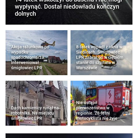
wypłynąć. Dostał niedowładu kończyn
dolnych
Akcja ratunkowa po
8-latek wypadł z okna w
wypadku
Siedlcach. Śmigłowiec
spadochroniarza.
LPR zabrał go w ciężkim
Interweniował
stanie do szpitala w
śmigłowiec LPR
Warszawie
Nie ustąpił
Dach kamienicy runął na
pierwszeństwa w
robotnika. Na miejscu
regionie. 28-letni
śmigłowiec LPR
motocyklista nie żyje