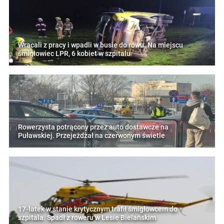
Wracali z pracy i wpadli w busie do rowu. Na miejscu
śmigłowiec LPR, 6 kobiet w szpitalu
Rowerzysta potrącony przez auto dostawcze na
Puławskiej. Przejeżdżał na czerwonym świetle
17-latek w stanie krytycznym trafił śmigłowcem do
szpitala. Spadł z roweru w Lesie Bielańskim