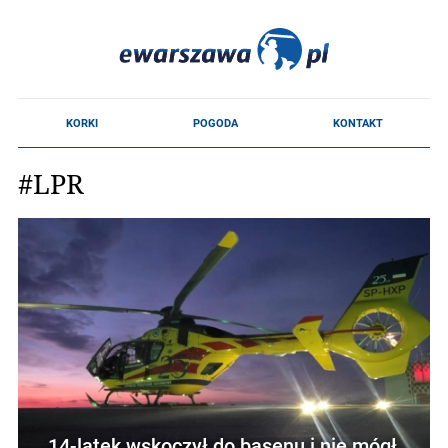
#LPR
14-latek wskoczył do basenu i nie mógł