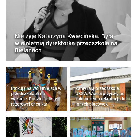
Nie żyje Katarzyna Kwiecińska. Była
wieloletnią dyrektorką przedszkola na
Bielanach
Blokują na Woli miejsca w
Zamykają przedszkole
przedszkolach na
UKSW. Wieści przyszły po
wakacje. Rodzice z listy
zakończeniu rekrutacji do
rezerowej chcą kar
innych placówek