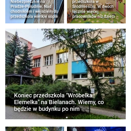
Niebezpiecznie na
przedszkola w
Pradze-Południe. Nad
Śródmieściu. W dwóch
chodnikiem i wejściem do
łącznie więcej
przedszkola wielkie sople
pracowników niż dzieci
Koniec przedszkola "Wróbelka
Elemelka" na Bielanach. Wiemy, co
będzie w budynku po nim