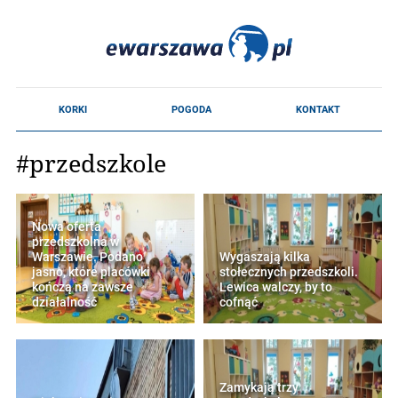
#przedszkole
Nowa oferta
przedszkolna w
Warszawie. Podano
Wygaszają kilka
jasno, które placówki
stołecznych przedszkoli.
kończą na zawsze
Lewica walczy, by to
działalność
cofnąć
Zamykają trzy