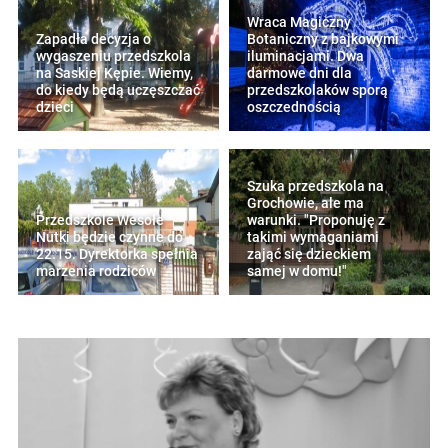
Wraca Magiczny
Zapadła decyzja o
Botaniczny z bajkowymi
wygaszeniu przedszkola
iluminacjami. Dwa
na Saskiej Kępie. Wiemy,
darmowe dni dla
do kiedy będą uczęszczać
przedszkolaków sporą
dzieci
oszczednością
Szuka przedszkola na
Grochowie, ale ma
Przedszkole Wesołe
warunki. "Proponuję z
Nutki będzie czynne do
takimi wymaganiami
22.15. Dyrektorka spełnia
zająć się dzieckiem
marzenia rodziców
samej w domu!"