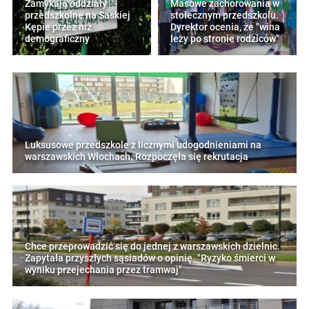
Zamykają oddziały
Masowe zachorowania w
przedszkolne na Saskiej
stołecznym przedszkolu.
Kępie przez niż
Dyrektor ocenia, że "wina
demograficzny
leży po stronie rodziców"
Luksusowe przedszkole z licznymi udogodnieniami na
warszawskich Włochach. Rozpoczęła się rekrutacja
Chce przeprowadzić się do jednej z warszawskich dzielnic.
Zapytała przyszłych sąsiadów o opinię. "Ryzyko śmierci w
wyniku przejechania przez tramwaj"