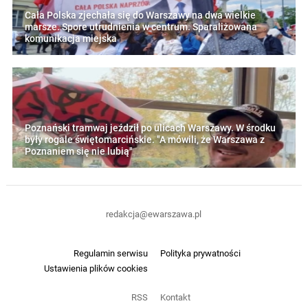
Cała Polska zjechała się do Warszawy na dwa wielkie
marsze. Spore utrudnienia w centrum. Sparaliżowana
komunikacja miejska
Poznański tramwaj jeździł po ulicach Warszawy. W środku
były rogale świętomarcińskie. "A mówili, że Warszawa z
Poznaniem się nie lubią"
redakcja@ewarszawa.pl
Regulamin serwisu
Polityka prywatności
Ustawienia plików cookies
RSS
Kontakt