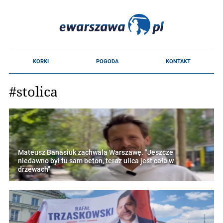
#stolica
Mateusz Banasiuk zachwala Warszawę. "Jeszcze
niedawno był tu sam beton, teraz ulica jest cała w
drzewach"