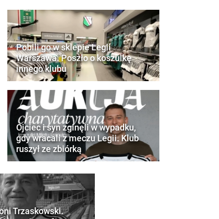
Pobili go w sklepie Legii
Warszawa. Poszło o koszulkę
innego klubu
Ojciec i syn zginęli w wypadku,
gdy wracali z meczu Legii. Klub
ruszył ze zbiórką
oni Trzaskowski.