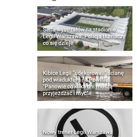
Seria wystrzałów na stadionie
Legii Warszawa. Policja tłumaczy
co się dzieje
Kibice Legii "udekorowali" ścianę
pod wiaduktem na Powiślu.
"Panowie co kilka dni muszą
przyjeżdżać i myć"
Nowy trener Legii Warszawa