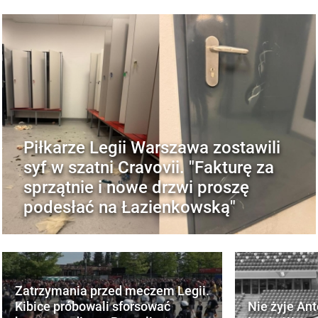
Piłkarze Legii Warszawa zostawili
syf w szatni Cravovii. "Fakturę za
sprzątnie i nowe drzwi proszę
podesłać na Łazienkowską"
Zatrzymania przed meczem Legii.
Kibice próbowali sforsować
Nie żyje Ant