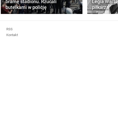
bramę stadionu. Rzucali
Legia Wars
butelkami w policję
piłkarza
RSS
Kontakt