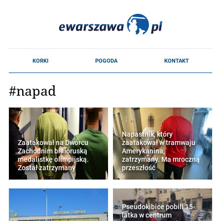
#napad
Napastnik, który
Zaatakował na Dworcu
zaatakował w tramwaju
Zachodnim białoruską
Amerykanina,
medalistkę olimpijską.
zatrzymany. Ma mroczną
Został zatrzymany
przeszłość
Pseudokibice pobili 15-
latka w centrum