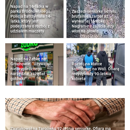
Napad na 16-latka w
parku Bródnowskiego.
Zaszedł seniorkę od tyłu,
Policja zatrzymała 14-
brutalnie szarpał aż
latka, który jest
wyrwał jej torebkę.
podejrzany o rozbój z
Nagranie z zajścia jeży
udziałem maczety
włos na głowie
Napad na Żabkę na
Grochowie. "Używając
Rozbój na klatce
niebezpiecznego
schodowej na Woli. Ofiarą
narzędzia, zażądał
recydywisty 90-letnia
gotówki"
kobieta
Zaatakował na Targówku 92-letnią seniorkę. Ofiara ma