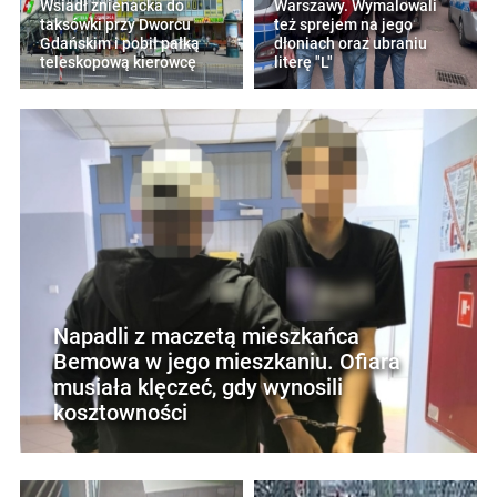
Wsiadł znienacka do
Warszawy. Wymalowali
taksówki przy Dworcu
też sprejem na jego
Gdańskim i pobił pałką
dłoniach oraz ubraniu
teleskopową kierowcę
literę "L"
Napadli z maczetą mieszkańca
Bemowa w jego mieszkaniu. Ofiara
musiała klęczeć, gdy wynosili
kosztowności