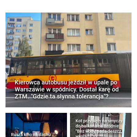
Kierowca autobusu jeździł w upale po
Warszawie w spódnicy. Dostał karę od
ZTM. "Gdzie ta słynna tolerancja"?
Kot przypięty na smyczy
do balkonu na Bródnie.
"Bez wody, pada deszcz,
Rusza kino na dachu
wygląda na