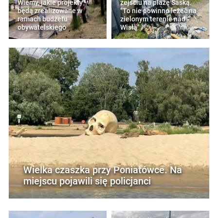
Wiemy, jakie projekty
zejściu na plażę Saską.
będą zrealizowane w
"To nie powinno leżeć na
ramach budżetu
zielonym terenie nad
obywatelskiego
Wisłą"
Wielka czaszka przy Poniatówce. Na
miejscu pojawili się policjanci