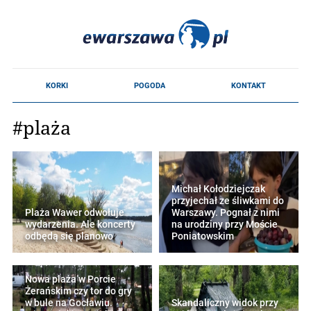
#plaża
Michał Kołodziejczak
przyjechał ze śliwkami do
Plaża Wawer odwołuje
Warszawy. Pognał z nimi
wydarzenia. Ale koncerty
na urodziny przy Moście
odbędą się planowo
Poniatowskim
Nowa plaża w Porcie
Żerańskim czy tor do gry
w bule na Gocławiu.
Skandaliczny widok przy