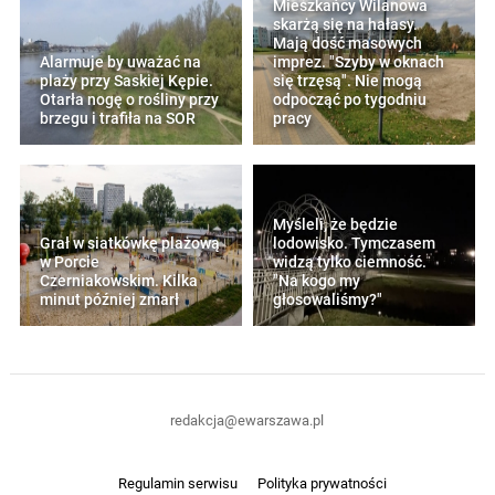
Mieszkańcy Wilanowa
skarżą się na hałasy.
Mają dość masowych
Alarmuje by uważać na
imprez. "Szyby w oknach
plaży przy Saskiej Kępie.
się trzęsą". Nie mogą
Otarła nogę o rośliny przy
odpocząć po tygodniu
brzegu i trafiła na SOR
pracy
Myśleli, że będzie
Grał w siatkówkę plażową
lodowisko. Tymczasem
w Porcie
widzą tylko ciemność.
Czerniakowskim. Kilka
"Na kogo my
minut później zmarł
głosowaliśmy?"
redakcja@ewarszawa.pl
Regulamin serwisu
Polityka prywatności