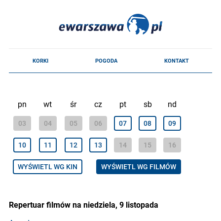
pn
wt
śr
cz
pt
sb
nd
03
04
05
06
07
08
09
10
11
12
13
14
15
16
WYŚWIETL WG KIN
WYŚWIETL WG FILMÓW
Repertuar filmów na niedziela, 9 listopada