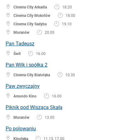
Cinema City Arkadia
18.20
Cinema City Mokotów
18.00
Cinema City Sadyba
19.10
Muranów
20.00
Pan Tadeusz
Świt
16.00
Pan Wilk i spółka 2
Cinema City Białołęka
10.30
Paw zwyczajny
Amondo Kino
16.00
Piknik pod Wiszącą Skałą
Muranów
13.00
Po polowaniu
Kinoteka
11.15, 17.00