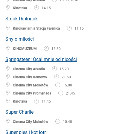
Kinoteka
14.15
Smok Diplodok
Kinokawiarnia Stacja Falenica
11.15
Sny o miłości
KINOMUZEUM
15.30
Springsteen: Ocal mnie od nicości
Cinema City Arkadia
15.20
Cinema City Bemowo
21.50
Cinema City Mokotów
15.00
Cinema City Promenada
21.45
Kinoteka
11.45
Super Charlie
Cinema City Mokotów
10.40
Super pies i kot łotr