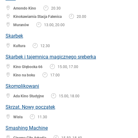
Amondo Kino
20.30
Kinokawiarnia Stacja Falenica
20.00
Muranów
13.00, 20.00
Skarbek
Kultura
12.30
Skarbek i tajemnica magicznego sreberka
Kino Głębocka 66
15.00, 17.00
Kino na boku
17.00
Skomplikowani
Ada Kino Studyjne
15.00, 18.00
Skrzat. Nowy początek
Wisła
11.30
Smashing Machine
Cinema City Arkadia
15.50, 18.40