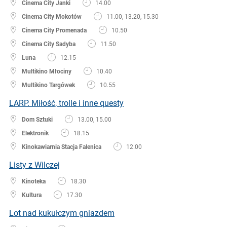
Cinema City Janki
14.00
Cinema City Mokotów
11.00, 13.20, 15.30
Cinema City Promenada
10.50
Cinema City Sadyba
11.50
Luna
12.15
Multikino Młociny
10.40
Multikino Targówek
10.55
LARP. Miłość, trolle i inne questy
Dom Sztuki
13.00, 15.00
Elektronik
18.15
Kinokawiarnia Stacja Falenica
12.00
Listy z Wilczej
Kinoteka
18.30
Kultura
17.30
Lot nad kukułczym gniazdem