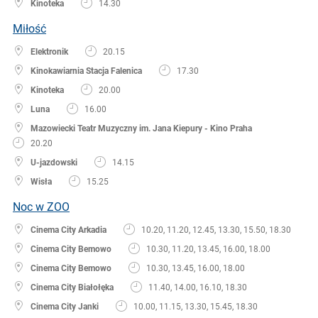
Kinoteka
14.30
Miłość
Elektronik
20.15
Kinokawiarnia Stacja Falenica
17.30
Kinoteka
20.00
Luna
16.00
Mazowiecki Teatr Muzyczny im. Jana Kiepury - Kino Praha
20.20
U-jazdowski
14.15
Wisła
15.25
Noc w ZOO
Cinema City Arkadia
10.20, 11.20, 12.45, 13.30, 15.50, 18.30
Cinema City Bemowo
10.30, 11.20, 13.45, 16.00, 18.00
Cinema City Bemowo
10.30, 13.45, 16.00, 18.00
Cinema City Białołęka
11.40, 14.00, 16.10, 18.30
Cinema City Janki
10.00, 11.15, 13.30, 15.45, 18.30