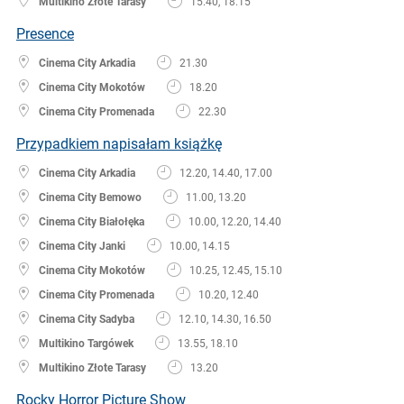
Multikino Złote Tarasy
15.40, 18.15
Presence
Cinema City Arkadia
21.30
Cinema City Mokotów
18.20
Cinema City Promenada
22.30
Przypadkiem napisałam książkę
Cinema City Arkadia
12.20, 14.40, 17.00
Cinema City Bemowo
11.00, 13.20
Cinema City Białołęka
10.00, 12.20, 14.40
Cinema City Janki
10.00, 14.15
Cinema City Mokotów
10.25, 12.45, 15.10
Cinema City Promenada
10.20, 12.40
Cinema City Sadyba
12.10, 14.30, 16.50
Multikino Targówek
13.55, 18.10
Multikino Złote Tarasy
13.20
Rocky Horror Picture Show