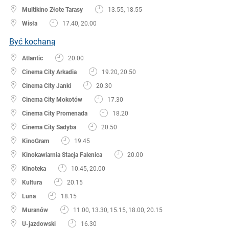
Multikino Złote Tarasy
13.55, 18.55
Wisła
17.40, 20.00
Być kochaną
Atlantic
20.00
Cinema City Arkadia
19.20, 20.50
Cinema City Janki
20.30
Cinema City Mokotów
17.30
Cinema City Promenada
18.20
Cinema City Sadyba
20.50
KinoGram
19.45
Kinokawiarnia Stacja Falenica
20.00
Kinoteka
10.45, 20.00
Kultura
20.15
Luna
18.15
Muranów
11.00, 13.30, 15.15, 18.00, 20.15
U-jazdowski
16.30