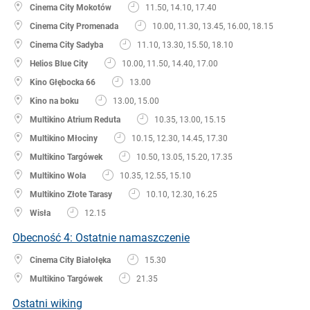
Cinema City Mokotów
11.50, 14.10, 17.40
Cinema City Promenada
10.00, 11.30, 13.45, 16.00, 18.15
Cinema City Sadyba
11.10, 13.30, 15.50, 18.10
Helios Blue City
10.00, 11.50, 14.40, 17.00
Kino Głębocka 66
13.00
Kino na boku
13.00, 15.00
Multikino Atrium Reduta
10.35, 13.00, 15.15
Multikino Młociny
10.15, 12.30, 14.45, 17.30
Multikino Targówek
10.50, 13.05, 15.20, 17.35
Multikino Wola
10.35, 12.55, 15.10
Multikino Złote Tarasy
10.10, 12.30, 16.25
Wisła
12.15
Obecność 4: Ostatnie namaszczenie
Cinema City Białołęka
15.30
Multikino Targówek
21.35
Ostatni wiking