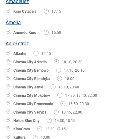
Amadeusz
Kino Cytadela
17.15
Amelia
Amondo Kino
15.50
Anioł stróż
Atlantic
12.45
Cinema City Arkadia
18.10, 20.30
Cinema City Bemowo
17.10, 20.10
Cinema City Białołęka
18.00
Cinema City Janki
16.10, 20.40
Cinema City Mokotów
17.20, 19.40, 22.00
Cinema City Promenada
16.50, 20.30
Cinema City Sadyba
18.45, 22.00
Helios Blue City
14.30, 18.15
KinoGram
12.30, 17.15
Kultura
13.00