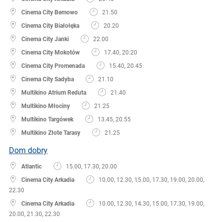
Cinema City Bemowo
21.50
Cinema City Białołęka
20.20
Cinema City Janki
22.00
Cinema City Mokotów
17.40, 20.20
Cinema City Promenada
15.40, 20.45
Cinema City Sadyba
21.10
Multikino Atrium Reduta
21.40
Multikino Młociny
21.25
Multikino Targówek
13.45, 20.55
Multikino Złote Tarasy
21.25
Dom dobry
Atlantic
15.00, 17.30, 20.00
Cinema City Arkadia
10.00, 12.30, 15.00, 17.30, 19.00, 20.00,
22.30
Cinema City Arkadia
10.00, 12.30, 14.30, 15.00, 17.30, 19.00,
20.00, 21.30, 22.30