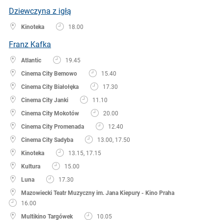
Dziewczyna z igłą
Kinoteka
18.00
Franz Kafka
Atlantic
19.45
Cinema City Bemowo
15.40
Cinema City Białołęka
17.30
Cinema City Janki
11.10
Cinema City Mokotów
20.00
Cinema City Promenada
12.40
Cinema City Sadyba
13.00, 17.50
Kinoteka
13.15, 17.15
Kultura
15.00
Luna
17.30
Mazowiecki Teatr Muzyczny im. Jana Kiepury - Kino Praha
16.00
Multikino Targówek
10.05