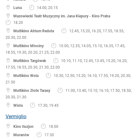
Luna
14.00, 20.15
Mazowiecki Teatr Muzyczny im. Jana Kiepury - Kino Praha
18.20
Multikino Atrium Reduta
12.45, 15.20, 16.20, 17.55, 18.55,
20.30, 22.00
Multikino Młociny
10.00, 12.35, 14.05, 15.10, 16.35, 17.45,
18.55, 19.30, 20.20, 21.25, 22.00
Multikino Targówek
10.10, 11.10, 12.45, 13.45, 15.20, 16.20,
17.55, 18.55, 20.30, 21.30, 22.00
Multikino Wola
10.30, 12.50, 15.20, 16.10, 17.55, 19.20, 20.30,
21.50
Multikino Złote Tarasy
11.00, 13.40, 15.10, 16.10, 17.50, 18.50,
20.30, 21.30
Wisła
17.30, 19.45
Vermiglio
Kino Iluzjon
18.00
Muranów
17.30