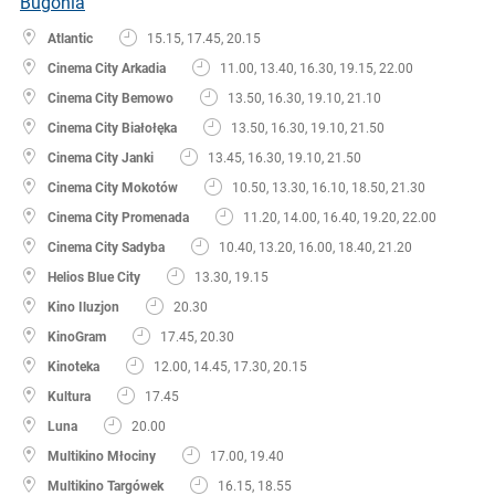
Bugonia
Atlantic
15.15, 17.45, 20.15
Cinema City Arkadia
11.00, 13.40, 16.30, 19.15, 22.00
Cinema City Bemowo
13.50, 16.30, 19.10, 21.10
Cinema City Białołęka
13.50, 16.30, 19.10, 21.50
Cinema City Janki
13.45, 16.30, 19.10, 21.50
Cinema City Mokotów
10.50, 13.30, 16.10, 18.50, 21.30
Cinema City Promenada
11.20, 14.00, 16.40, 19.20, 22.00
Cinema City Sadyba
10.40, 13.20, 16.00, 18.40, 21.20
Helios Blue City
13.30, 19.15
Kino Iluzjon
20.30
KinoGram
17.45, 20.30
Kinoteka
12.00, 14.45, 17.30, 20.15
Kultura
17.45
Luna
20.00
Multikino Młociny
17.00, 19.40
Multikino Targówek
16.15, 18.55