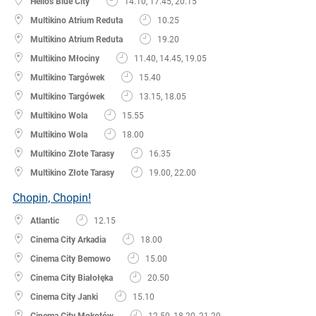
Helios Blue City
14.10, 17.45, 20.15
Multikino Atrium Reduta
10.25
Multikino Atrium Reduta
19.20
Multikino Młociny
11.40, 14.45, 19.05
Multikino Targówek
15.40
Multikino Targówek
13.15, 18.05
Multikino Wola
15.55
Multikino Wola
18.00
Multikino Złote Tarasy
16.35
Multikino Złote Tarasy
19.00, 22.00
Chopin, Chopin!
Atlantic
12.15
Cinema City Arkadia
18.00
Cinema City Bemowo
15.00
Cinema City Białołęka
20.50
Cinema City Janki
15.10
Cinema City Mokotów
12.50, 18.20, 21.20