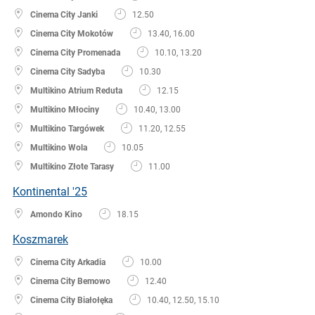
Cinema City Janki
12.50
Cinema City Mokotów
13.40, 16.00
Cinema City Promenada
10.10, 13.20
Cinema City Sadyba
10.30
Multikino Atrium Reduta
12.15
Multikino Młociny
10.40, 13.00
Multikino Targówek
11.20, 12.55
Multikino Wola
10.05
Multikino Złote Tarasy
11.00
Kontinental '25
Amondo Kino
18.15
Koszmarek
Cinema City Arkadia
10.00
Cinema City Bemowo
12.40
Cinema City Białołęka
10.40, 12.50, 15.10