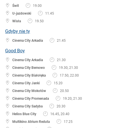
Świt
19.00
U-jazdowski
11.45
Wisła
19.50
Gdyby nie ty
Cinema City Arkadia
21.45
Good Boy
Cinema City Arkadia
21.30
Cinema City Bemowo
19.30, 21.30
Cinema City Białołęka
17.50, 22.00
Cinema City Janki
15.20
Cinema City Mokotów
20.50
Cinema City Promenada
19.20, 21.30
Cinema City Sadyba
20.30
Helios Blue City
16.45, 20.40
Multikino Atrium Reduta
17.25