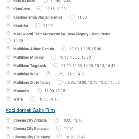
Kino na boku
11.00, 12.00
KinoGram
12.15, 13.30
Kinokawiarnia Stacja Falenica
11.00
Kinoteka
11.00
Mazowiecki Teatr Muzyczny im. Jana Kiepury - Kino Praha
15.00
Multikino Atrium Reduta
12.10, 13.35, 15.00
Multikino Młociny
10.10, 15.05, 16.30
Multikino Targówek
11.20, 12.50, 14.20, 15.15, 16.45
Multikino Wola
11.25, 13.05, 14.30
Multikino Złote Tarasy
08.35, 10.00, 12.10, 13.35, 15.00
Muranów
11.00, 12.15
Wisła
10.15, 14.15
Koci domek Gabi: Film
Cinema City Arkadia
10.00, 13.10
Cinema City Bemowo
11.10
Cinema City Białołęka
10.20, 12.45