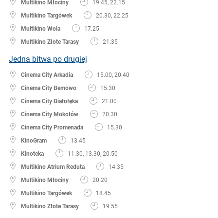
Multikino Młociny
19.45, 22.15
Multikino Targówek
20.30, 22.25
Multikino Wola
17.25
Multikino Złote Tarasy
21.35
Jedna bitwa po drugiej
Cinema City Arkadia
15.00, 20.40
Cinema City Bemowo
15.30
Cinema City Białołęka
21.00
Cinema City Mokotów
20.30
Cinema City Promenada
15.30
KinoGram
13.45
Kinoteka
11.30, 13.30, 20.50
Multikino Atrium Reduta
14.35
Multikino Młociny
20.20
Multikino Targówek
18.45
Multikino Złote Tarasy
19.55