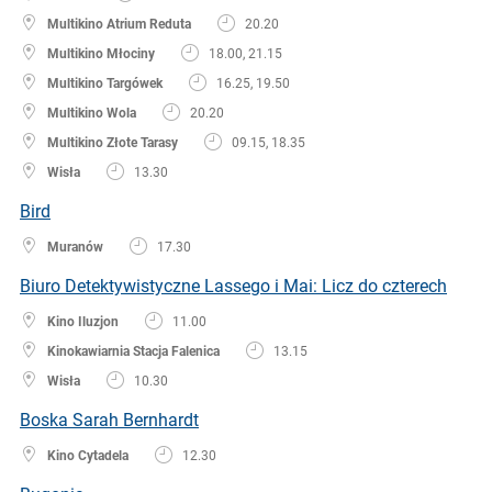
Multikino Atrium Reduta
20.20
Multikino Młociny
18.00, 21.15
Multikino Targówek
16.25, 19.50
Multikino Wola
20.20
Multikino Złote Tarasy
09.15, 18.35
Wisła
13.30
Bird
Muranów
17.30
Biuro Detektywistyczne Lassego i Mai: Licz do czterech
Kino Iluzjon
11.00
Kinokawiarnia Stacja Falenica
13.15
Wisła
10.30
Boska Sarah Bernhardt
Kino Cytadela
12.30