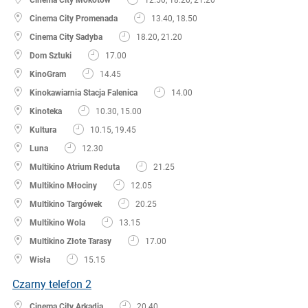
Cinema City Promenada
13.40, 18.50
Cinema City Sadyba
18.20, 21.20
Dom Sztuki
17.00
KinoGram
14.45
Kinokawiarnia Stacja Falenica
14.00
Kinoteka
10.30, 15.00
Kultura
10.15, 19.45
Luna
12.30
Multikino Atrium Reduta
21.25
Multikino Młociny
12.05
Multikino Targówek
20.25
Multikino Wola
13.15
Multikino Złote Tarasy
17.00
Wisła
15.15
Czarny telefon 2
Cinema City Arkadia
20.40