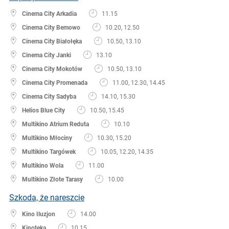
Cinema City Arkadia
11.15
Cinema City Bemowo
10.20, 12.50
Cinema City Białołęka
10.50, 13.10
Cinema City Janki
13.10
Cinema City Mokotów
10.50, 13.10
Cinema City Promenada
11.00, 12.30, 14.45
Cinema City Sadyba
14.10, 15.30
Helios Blue City
10.50, 15.45
Multikino Atrium Reduta
10.10
Multikino Młociny
10.30, 15.20
Multikino Targówek
10.05, 12.20, 14.35
Multikino Wola
11.00
Multikino Złote Tarasy
10.00
Szkoda, że nareszcie
Kino Iluzjon
14.00
Kinoteka
10.15