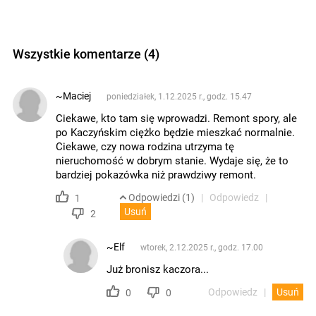
Wszystkie komentarze (4)
~Maciej
poniedziałek, 1.12.2025 r., godz. 15.47
Ciekawe, kto tam się wprowadzi. Remont spory, ale
po Kaczyńskim ciężko będzie mieszkać normalnie.
Ciekawe, czy nowa rodzina utrzyma tę
nieruchomość w dobrym stanie. Wydaje się, że to
bardziej pokazówka niż prawdziwy remont.
Odpowiedzi (1)
Odpowiedz
1
Usuń
2
~Elf
wtorek, 2.12.2025 r., godz. 17.00
Już bronisz kaczora...
Odpowiedz
Usuń
0
0