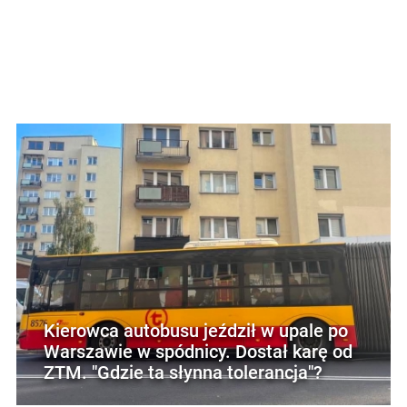
Kierowca autobusu jeździł w upale po
Warszawie w spódnicy. Dostał karę od
ZTM. "Gdzie ta słynna tolerancja"?