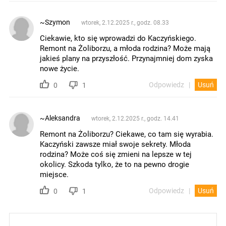
~Szymon
wtorek, 2.12.2025 r., godz. 08.33
Ciekawie, kto się wprowadzi do Kaczyńskiego.
Remont na Żoliborzu, a młoda rodzina? Może mają
jakieś plany na przyszłość. Przynajmniej dom zyska
nowe życie.
Odpowiedz
Usuń
0
1
~Aleksandra
wtorek, 2.12.2025 r., godz. 14.41
Remont na Żoliborzu? Ciekawe, co tam się wyrabia.
Kaczyński zawsze miał swoje sekrety. Młoda
rodzina? Może coś się zmieni na lepsze w tej
okolicy. Szkoda tylko, że to na pewno drogie
miejsce.
Odpowiedz
Usuń
0
1