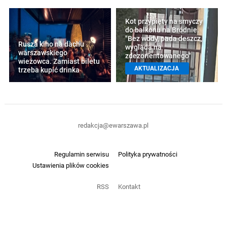
Kot przypięty na smyczy
do balkonu na Bródnie.
"Bez wody, pada deszcz,
Rusza kino na dachu
wygląda na
warszawskiego
zdezorientowanego"
wieżowca. Zamiast biletu
AKTUALIZACJA
trzeba kupić drinka
redakcja@ewarszawa.pl
Regulamin serwisu
Polityka prywatności
Ustawienia plików cookies
RSS
Kontakt