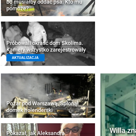
bo musiałby oddać psa. Kto mu
pomoże?
Próbowali okraść dom Skolima.
Kamery wszystko zarejestrowały
AKTUALIZACJA
Pożar pod Warszawą. Spłonął
domek holenderski
Willa zn
Pokazał, jak Aleksandra