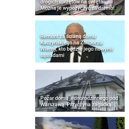
drogich sprzętów na święta.
Można je wypożyczyć za darmo!
Remont za ścianą domu
Kaczyńskiego na Żoliborzu.
Wiemy, kto będzie jego nowymi
sąsiadami
Pożar domu jednorodzinnego pod
Warszawą. Przyczyna zagadką