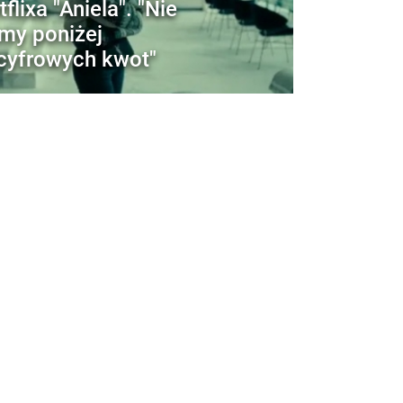
tflixa "Aniela". "Nie
my poniżej
cyfrowych kwot"