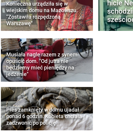
hicie Ne
Konieczna urządziła się w
schodzi
wiejskim domu na Mazowszu.
"Zostawiła rozpędzoną
sześcio
Warszawę"
Musiała nagle razem z synem
opuścić dom. "Od jutra nie
będziemy mieć pieniędzy na
jedzenie"
Pies zamknięty w domu ujadał
ponad 6 godzin. Kobieta chciała
zadzwonić po policję