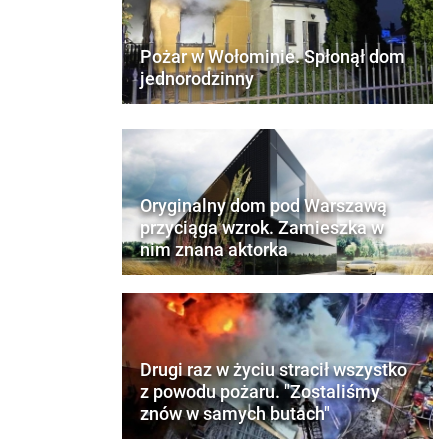
Pożar w Wołominie. Spłonął dom
jednorodzinny
Oryginalny dom pod Warszawą
przyciąga wzrok. Zamieszka w
nim znana aktorka
Drugi raz w życiu stracił wszystko
z powodu pożaru. "Zostaliśmy
znów w samych butach"