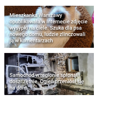
Mieszkanka Warszawy
opublikowała w Internecie zdjęcie
wysypki na ciele. Szuka dla psa
nowego domu, ludzie zlinczowali
ją w komentarzach
Samochód w regionie spłonął
doszczętnie. Ogień przeniósł się
na dom