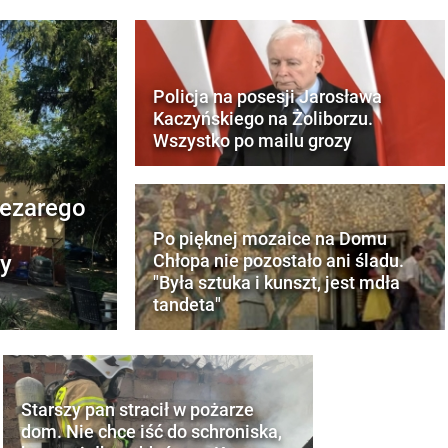
Policja na posesji Jarosława
Kaczyńskiego na Żoliborzu.
Wszystko po mailu grozy
Cezarego
Po pięknej mozaice na Domu
cy
Chłopa nie pozostało ani śladu.
"Była sztuka i kunszt, jest mdła
tandeta"
Starszy pan stracił w pożarze
dom. Nie chce iść do schroniska,