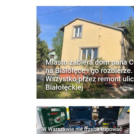
Miasto zabiera dom pana 
na Białołęce i go rozbierze.
Wszystko przez remont uli
Białołęckiej
W Warszawie nie trzeba kupować