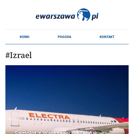
#Izrael
Samolot z Warszawy do Tel Awiwu