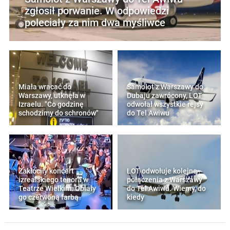
zgłosił porwanie. W odpowiedzi
poleciały za nim dwa myśliwce
Miała wracać do
Samolot z Warszawy do
Warszawy, utknęła w
Dubaju zawrócony, LOT
Izraelu. "Co godzinę
odwołał wszystkie rejsy
schodzimy do schronów"
do Tel Awiwu
Zakłóciły koncert
LOT odwołuje kolejne
izrealskiego tenora w
połączenia z Warszawy
Teatrze Wielkim. Oblały
do Tel Awiwu. Wiemy, do
go czerwoną farbą
kiedy