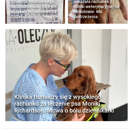
z Dworca Wschodniego
pokazała rachunek z
na Śródmieście. Za 6 km
kliniki weterynaryjnej na
wystawił jej rachunek na
Mokotowie. Ma
720 zł
zastrzeżenia
Klinika tłumaczy się z wysokiego
rachunku za leczenie psa Moniki
Richardson. Mowa o bólu dziennikarki