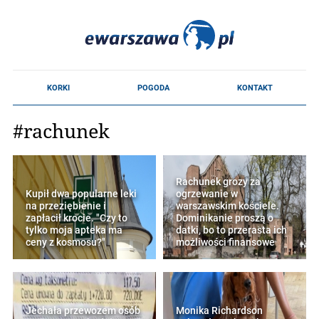
#rachunek
Rachunek grozy za
Kupił dwa popularne leki
ogrzewanie w
na przeziębienie i
warszawskim kościele.
zapłacił krocie. "Czy to
Dominikanie proszą o
tylko moja apteka ma
datki, bo to przerasta ich
ceny z kosmosu?"
możliwości finansowe
Jechała przewozem osób
Monika Richardson