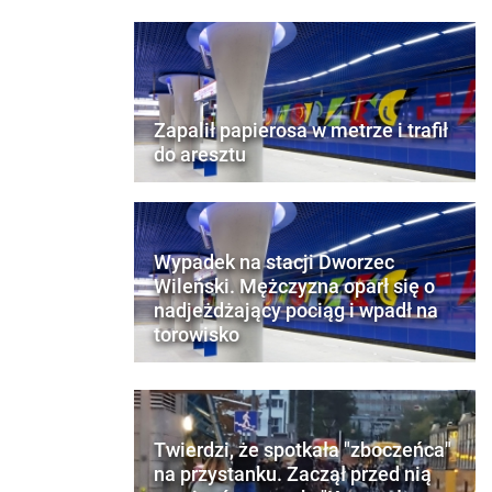
Zapalił papierosa w metrze i trafił
do aresztu
Wypadek na stacji Dworzec
Wileński. Mężczyzna oparł się o
nadjeżdżający pociąg i wpadł na
torowisko
Twierdzi, że spotkała "zboczeńca"
na przystanku. Zaczął przed nią