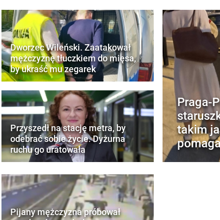
Dworzec Wileński. Zaatakował
mężczyznę tłuczkiem do mięsa,
by ukraść mu zegarek
Praga-P
starusz
takim j
Przyszedł na stację metra, by
odebrać sobie życie. Dyżurna
pomag
ruchu go uratowała
Pijany mężczyzna próbował