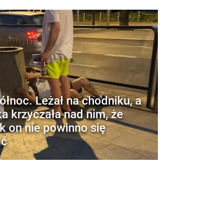
ółnoc. Leżał na chodniku, a
ka krzyczała nad nim, że
ak on nie powinno się
ać