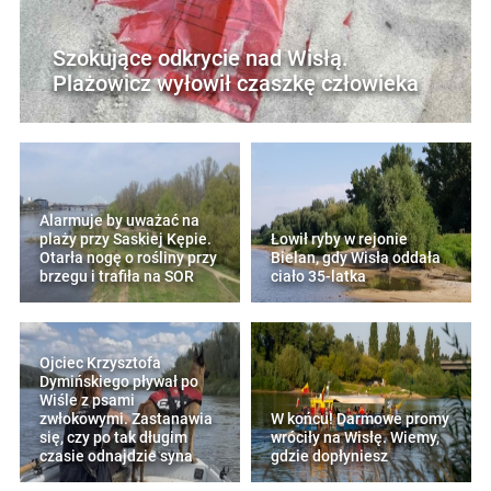
Szokujące odkrycie nad Wisłą.
Plażowicz wyłowił czaszkę człowieka
Alarmuje by uważać na
plaży przy Saskiej Kępie.
Łowił ryby w rejonie
Otarła nogę o rośliny przy
Bielan, gdy Wisła oddała
brzegu i trafiła na SOR
ciało 35-latka
Ojciec Krzysztofa
Dymińskiego pływał po
Wiśle z psami
zwłokowymi. Zastanawia
W końcu! Darmowe promy
się, czy po tak długim
wróciły na Wisłę. Wiemy,
czasie odnajdzie syna
gdzie dopłyniesz