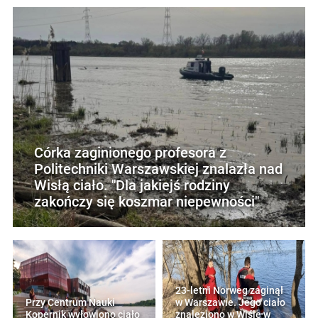
Córka zaginionego profesora z
Politechniki Warszawskiej znalazła nad
Wisłą ciało. "Dla jakiejś rodziny
zakończy się koszmar niepewności"
23-letni Norweg zaginął
Przy Centrum Nauki
w Warszawie. Jego ciało
Kopernik wyłowiono ciało
znaleziono w Wiśle w