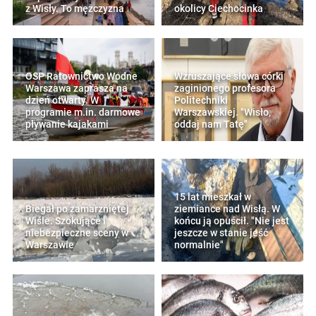
z Wisły. To mężczyzna
okolicy Ciechocinka
OSP Ratownictwo Wodne
Wzruszające słowa córki
Warszawa zaprasza na
zaginionego profesora
dzień otwarty. W
Politechniki
programie m.in. darmowe
Warszawskiej. "Wisło,
pływanie kajakami
oddaj nam Tatę"
15 lat mieszkał w
Biegał po zamarzniętej
ziemiance nad Wisłą. W
Wiśle. Szokujące i
końcu ją opuścił. "Nie jest
niebezpieczne sceny w
jeszcze w stanie jeść
Warszawie
normalnie"