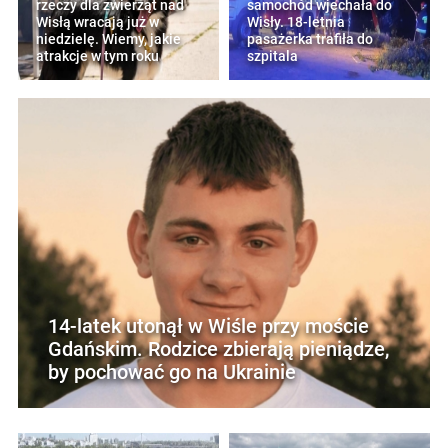
rzeczy dla zwierząt nad
samochód wjechała do
Wisłą wracają już w
Wisły. 18-letnia
niedzielę. Wiemy, jakie
pasażerka trafiła do
atrakcje w tym roku
szpitala
14-latek utonął w Wiśle przy moście
Gdańskim. Rodzice zbierają pieniądze,
by pochować go na Ukrainie