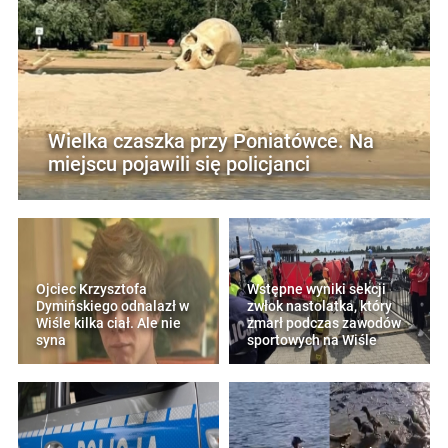
Wielka czaszka przy Poniatówce. Na
miejscu pojawili się policjanci
Ojciec Krzysztofa
Wstępne wyniki sekcji
Dymińskiego odnalazł w
zwłok nastolatka, który
Wiśle kilka ciał. Ale nie
zmarł podczas zawodów
syna
sportowych na Wiśle