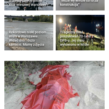
dramatycznych losów
"Może wy wiecie co to za
XVII-wiecznej Warszawy"
konstrukcja"
Rekordowo niski poziom
Tragiczny finał
Wisły w Warszawie.
poszukiwań 70-latki z
Widać dno i dużo
DPS-u. Jej ciało
kamieni. Mamy zdjęcia
wyłowiono w Wiśle