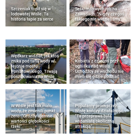
Szczeniak topił się w
Setki martwych ryb na
lodowatej Wiśle. Ta
Zawadach. "Nigdy czegoś
historia łapie za serce
takiego nie widzieliśmy"
Wędkarz widział, jak ktoś
znika pod taflą wody w
Kobieta z dziećmi przy
rejonie mostu
ognisku nad Wisłą.
Poniatowskiego. Trwają
Uchodźcy ze wschodu nie
poszukiwania na Wiśle
mieli się gdzie podziać
W Wiśle jest tak mało
Popularny prom przez
wody, że zmienili punkt
Wisłę kończy działalność.
zero. "Groziły ujemne
"Ta przeprawa była
wartości głębokości
wspaniałą okoliczną
rzeki"
atrakcją"