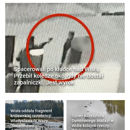
Spacerowali po kładce nad Wisłą.
Przebił koledze oko, gdy nie dostał
zapalniczki. Jest wyrok
Wisła oddała fragment
królewskiej rezydencji
Ojciec Krzysztofa
Władysława IV Wazy.
Dymińskiego znalazł w
"Świadectwo
Wiśle kolejne rzeczy.