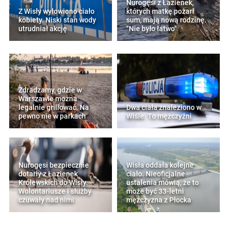
Nurogęsi z Łazienek,
Z Wisły wyłowiono ciało
których matkę pożarł
kobiety. Niski stan wody
sum, mają nową rodzinę.
utrudniał akcję
"Nie było łatwo"
Zdradzamy, gdzie w
Warszawie można
legalnie grillować. Na
Dwa ciała znaleziono w
pewno nie w parkach
Wiśle. To mężczyźni
Nurogęsi bezpiecznie
Wisła oddała kolejne
dotarły z Łazienek
ciało. Nieoficjalne
Królewskich do Wisły.
ustalenia mówią, że to
Wolontariusze i służby
może być 33-letni
czuwały nad nimi
mężczyzna z Płocka