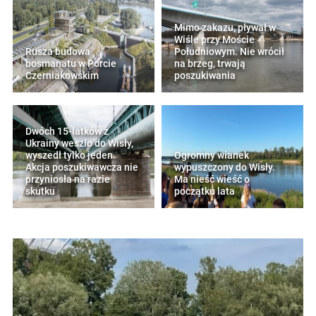
Mimo zakazu, pływał w
Wiśle przy Moście
Rusza budowa
Południowym. Nie wrócił
bosmanatu w Porcie
na brzeg, trwają
Czerniakowskim
poszukiwania
Dwóch 15-latków z
Ukrainy weszło do Wisły,
wyszedł tylko jeden.
Ogromny wianek
Akcja poszukiwawcza nie
wypuszczony do Wisły.
przyniosła na razie
Ma nieść wieść o
skutku
początku lata