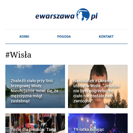
#Wisła
Znaleźli ciało przy linii
Nastolatek z Ukrainy
brzegowej Wisły.
utonął w Wiśle. "Jeszcze
Nieoficjalnie mówi się, że
nie było pogrzebu, bo
mężczyzna mógł
ciało nie zostało nam
zasłabnąć
zwrócone"
To raj dla piesków. Targi
19-latka cofając