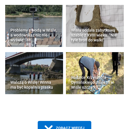
Problemy z wodą w Wiśle,
Wisła oddała zabytkową
a wodowskaz nic nie
szablę z XVIII wieku. "Nie
wyświetla?
tyle broń do walki"
Rodzice Krzysztofa
Walczą o Wisłę! Winna
Dymińskiego znaleźli w
ma być kopalnia piasku
Wiśle szczątki
ZOBACZ WIĘCEJ