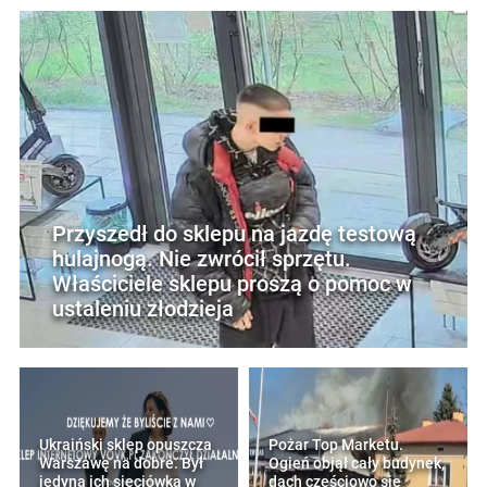
Przyszedł do sklepu na jazdę testową
hulajnogą. Nie zwrócił sprzętu.
Właściciele sklepu proszą o pomoc w
ustaleniu złodzieja
Ukraiński sklep opuszcza
Pożar Top Marketu.
Warszawę na dobre. Był
Ogień objął cały budynek,
jedyną ich sieciówką w
dach częściowo się