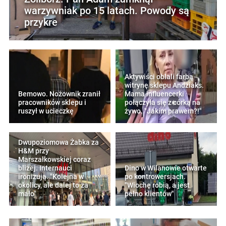
warzywniak po 15 latach. Powody są
przykre
Aktywiści oblali farbą
witrynę sklepu Andziaks.
Bemowo. Nożownik zranił
Mama influencerki
pracowników sklepu i
połączyła się z córką na
ruszył w ucieczkę
żywo. "Jakim prawem?!"
Dwupoziomowa Żabka za
H&M przy
Marszałkowskiej coraz
bliżej. Internauci
Dino w Wilanowie otwarte
ironizują. "Kolejna w
po kontrowersjach.
okolicy, ale dalej to za
"Wiochę robią, a jest
mało"
pełno klientów"