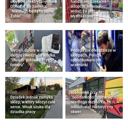
sklepów elektrycznych na
handlowej czeka na
Ochocie się zamyka.
adopcję. Internauci:
"Niedługo będą tu same
widać, że jest
Żabki"
wystraszony
Wycięli dziurę w ścianie
Podejrzani o kradzieże w
sklepu i weszli do środka.
sklepach. Policja
"Ukradli gotówkę i część
opublikowała ich
towaru"
wizerunki
Biedronka przy Al.
Dziadek jednak zamyka
"Solidarności" zamknięta.
sklep, w który włożył całe
Niedługo rozbiórka, by
serce. Wnuk szuka dla
odbudować historyczny
dziadka pracy
skwer