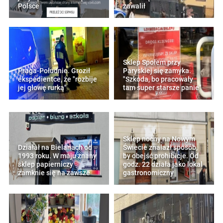
Polsce
zawalił
Sklep Społem przy
Praga-Południe. Groził
Paryskiej się zamyka.
ekspedientce, że "rozbije
"Szkoda, bo pracowały
jej głowę rurką"
tam super starsze panie"
Sklep nocny na Nowym
Działał na Bielanach od
Świecie znalazł sposób,
1993 roku. W maju znany
by obejść prohibicje. Od
sklep papierniczy
godz. 22 działa jako lokal
zamknie się na zawsze
gastronomiczny