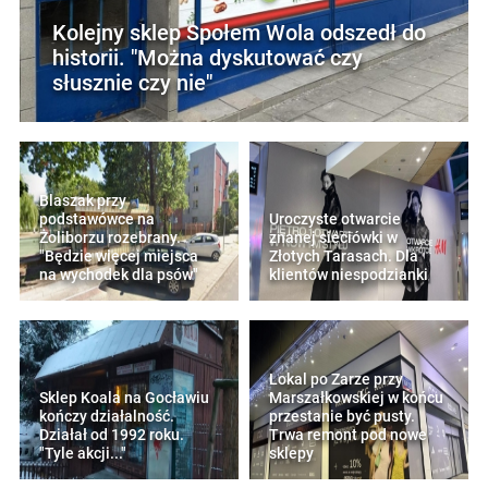
Kolejny sklep Społem Wola odszedł do
historii. "Można dyskutować czy
słusznie czy nie"
Blaszak przy
podstawówce na
Uroczyste otwarcie
Żoliborzu rozebrany.
znanej sieciówki w
"Będzie więcej miejsca
Złotych Tarasach. Dla
na wychodek dla psów"
klientów niespodzianki
Lokal po Zarze przy
Sklep Koala na Gocławiu
Marszałkowskiej w końcu
kończy działalność.
przestanie być pusty.
Działał od 1992 roku.
Trwa remont pod nowe
"Tyle akcji..."
sklepy