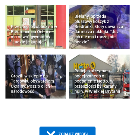
Bielany. Sprzeda
pluszowy koszyk z
Przez to, co zobaczyła w
Biedronki, który dawali za
Biedronce na Ochocie,
darmo za naklejki. "Już
ma odwrót wymiotny.
ich nie ma i raczej nie
"Ludzie je kupują"
będzie"
Policja zatrzymała
Grozili w sklepie na
podejrzanego o
Targówku obywatelom
podpalenie Netto. W
Ukrainy. Poszło o ich
przeszłości był karany
narodowość
m.in. w Wielkiej Brytanii
ZOBACZ WIĘCEJ