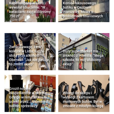
Kupił tulipany w Lidlu i
Koniec luksusowego
wywołał oburzenie. "W
butiku w Centrum
kwiaciarni zapłacilibyśmy
Warszawy. Mowa o
750 zł"
problemach finansowych
Zwrócił uwagę, że w
kolejce w Lidlu, ludzie
Duży supermarket ma
stoją przy alkoholach.
zniknąć z Powiśla. "Mega
Oberwał. "Jak nie pasuje,
szkoda, to mój ulubiony
to zmień sklep"
sklep"
Groził nożem
ekspedientce w sklepie.
Wbiegł do sklepu i
Gdy go w nim zamknęła,
wybiegł z kartonem
uciekł przez... okienko do
markowych butów. Był w
nocnej sprzedaży
zmowie z młodym kolegą