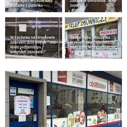
do sklepu i wyjadał lody
zakupy w Biedronce. "A tu
palcami z pudełka
zonk"
W Leclercu na Ursynowie
Saska Kępa. Muszelka
zabrakło dziś mięsa. "Już
przejęła sklep obuwniczy
Wam jedzenia po
pani Basi, który istniał 30
świętach zabrakło?"
lat