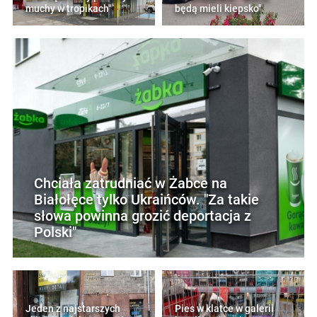
muchy w tropikach"
będą mieli kiepsko"
Chciała zatrudniać w Żabce na
Białołęce tylko Ukraińców. "Za takie
słowa powinna grozić deportacja z
Polski"
Jeden z najstarszych
Pies w klatce w galerii