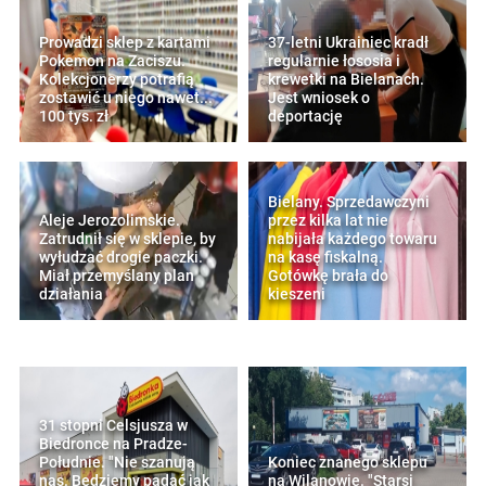
Prowadzi sklep z kartami
37-letni Ukrainiec kradł
Pokemon na Zaciszu.
regularnie łososia i
Kolekcjonerzy potrafią
krewetki na Bielanach.
zostawić u niego nawet...
Jest wniosek o
100 tys. zł
deportację
Bielany. Sprzedawczyni
Aleje Jerozolimskie.
przez kilka lat nie
Zatrudnił się w sklepie, by
nabijała każdego towaru
wyłudzać drogie paczki.
na kasę fiskalną.
Miał przemyślany plan
Gotówkę brała do
działania
kieszeni
31 stopni Celsjusza w
Biedronce na Pradze-
Południe. "Nie szanują
Koniec znanego sklepu
nas. Będziemy padać jak
na Wilanowie. "Starsi