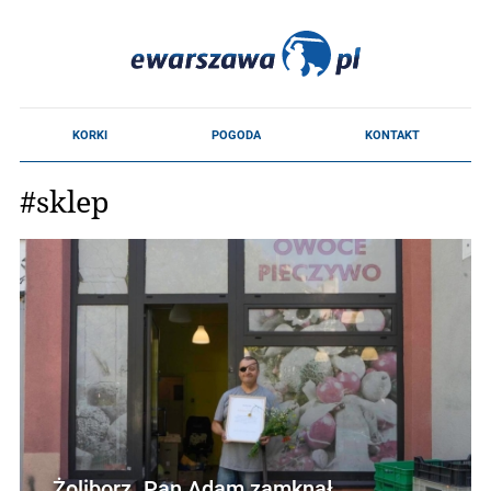
#sklep
Żoliborz. Pan Adam zamknął