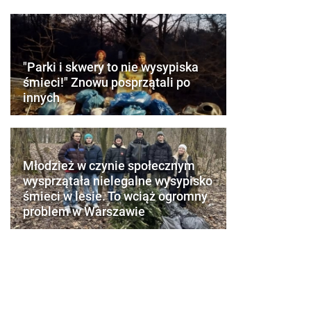
"Parki i skwery to nie wysypiska
śmieci!" Znowu posprzątali po
innych
Młodzież w czynie społecznym
wysprzątała nielegalne wysypisko
śmieci w lesie. To wciąż ogromny
problem w Warszawie