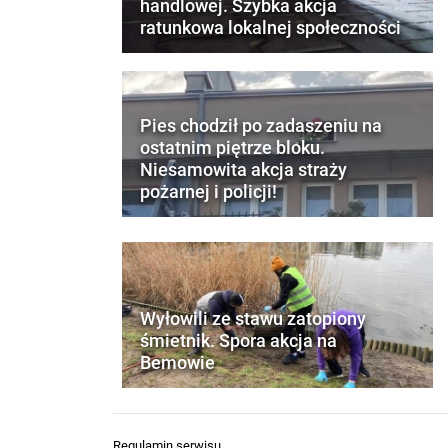
handlowej. Szybka akcja
ratunkowa lokalnej społeczności
Pies chodził po zadaszeniu na
ostatnim piętrze bloku.
Niesamowita akcja straży
pożarnej i policji!
Wyłowili ze stawu zatopiony
śmietnik. Spora akcja na
Bemowie
Regulamin serwisu