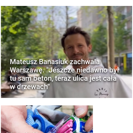
Mateusz Banasiuk zachwala
Warszawę. "Jeszcze niedawno był
tu sam beton, teraz ulica jest cała
w drzewach"