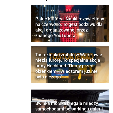
Pałac Kultury i Nauki rozświetlony
na czerwono. To gest podziwu dla
akcji organizowanej przez
znanego YouTubera
Tostokienko zrobiło w Warszawie
niezłą furorę. To specjalna akcja
firmy Hochland. Tłumy przed
okienkiem. "Wieczorem już nie
było niczego"
Świnka morska biegała między
samochodami po parkingu galerii