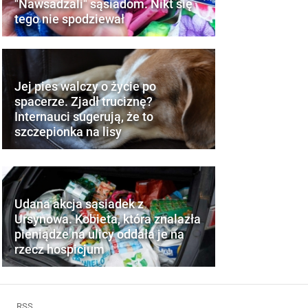
"Nawsadzali" sąsiadom. Nikt się
tego nie spodziewał
Jej pies walczy o życie po
spacerze. Zjadł truciznę?
Internauci sugerują, że to
szczepionka na lisy
Udana akcja sąsiadek z
Ursynowa. Kobieta, która znalazła
pieniądze na ulicy oddała je na
rzecz hospicjum
RSS