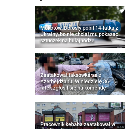
Mokotów. Dorosły pobił 14-latka z
Ukrainy, bo nie chciał mu pokazać
sztuczek na hulajnodze
Zaatakował taksówkarza z
Azerbejdżanu. W niedzielę 36-
latek zgłosił się na komendę
Pracownik kebaba zaatakował w