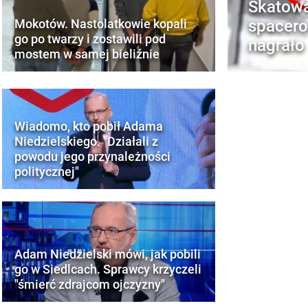
Skatowa
spacero
Mokotów. Nastolatkowie kopali
go po twarzy i zostawili pod
nagrało
mostem w samej bieliźnie
Wiadomo, kto pobił Adama
Niedzielskiego. "Działali z
powodu jego przynależności
politycznej"
Adam Niedzielski mówi, jak pobili
go w Siedlcach. Sprawcy krzyczeli
"śmierć zdrajcom ojczyzny"