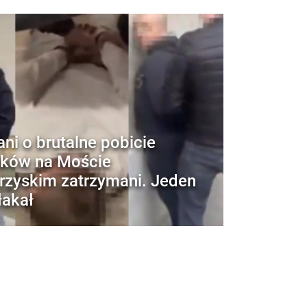
ni o brutalne pobicie
tków na Moście
rzyskim zatrzymani. Jeden
łakał