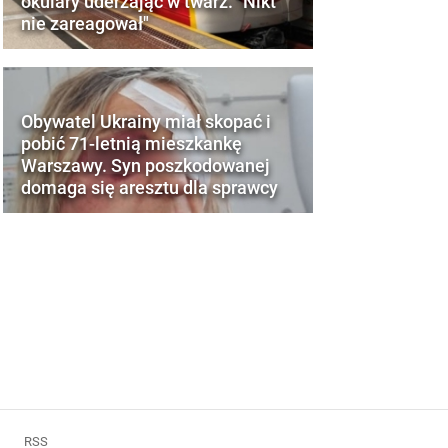
okulary uderzając w twarz. "Nikt
nie zareagował"
Obywatel Ukrainy miał skopać i
pobić 71-letnią mieszkankę
Warszawy. Syn poszkodowanej
domaga się aresztu dla sprawcy
RSS