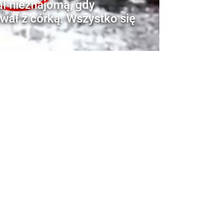
ł nieznajomą, gdy
wał z córką. Wszystko się