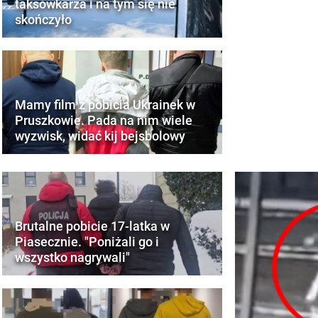
taksówkarza i na tym się nie
skończyło
Mamy film z pobicia Ukrainek w
Pruszkowie. Pada na nim wiele
wyzwisk, widać kij bejsbolowy
Brutalne pobicie 17-latka w
Piasecznie. "Poniżali go i
wszystko nagrywali"