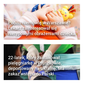
Pobito niemowlę w Warszawie?
Lekarz zainteresował się
nietypowymi obrażeniami dziecka
22-latek, który zaatakował
pielęgniarkę w Pruszkowie,
deportowany na Ukrainę. Ma
zakaz wstępu do Polski