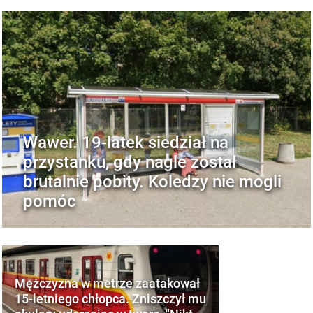
Wawer. 19-latek siedział na
przystanku, gdy nagle został
brutalnie pobity. Koledzy nie mogli
pomóc
Mężczyzna w metrze zaatakował
15-letniego chłopca. Zniszczył mu