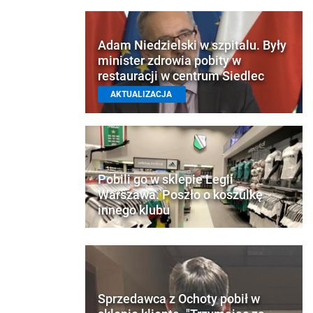
Adam Niedzielski w szpitalu. Były
minister zdrowia pobity w
restauracji w centrum Siedlec
AKTUALIZACJA
Pobili go w sklepie Legii
Warszawa. Poszło o koszulkę
innego klubu
Sprzedawca z Ochoty pobił w