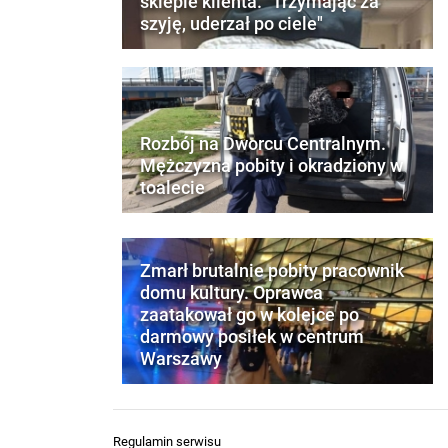
sklepie klienta. "Trzymając za
szyję, uderzał po ciele"
Rozbój na Dworcu Centralnym.
Mężczyzna pobity i okradziony w
toalecie
Zmarł brutalnie pobity pracownik
domu kultury. Oprawca
zaatakował go w kolejce po
darmowy posiłek w centrum
Warszawy
Regulamin serwisu