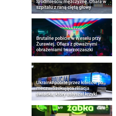
Śródmieściu mężczyznę. Ofiara w
szpitalu z raną ciętą głowy
Brutalne pobicie w Weselu przy
Żurawiej. Ofiara z poważnymi
obrażeniami twarzoczaszki
Ukrainki pobite przez kibiców po
meczu. Szokująca relacja
świadka, który usłyszał krzyki