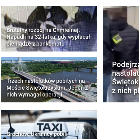
Brutalny rozbój na Chmielnej.
Napadli na 32-latka, gdy wypłacał
pieniądze z bankomatu
Podejrza
nastola
Świętok
Trzech nastolatków pobitych na
Moście Świętokrzyskim. Jeden z
z nich p
nich wymagał operacji
Grochów. Ukraińcy pobili