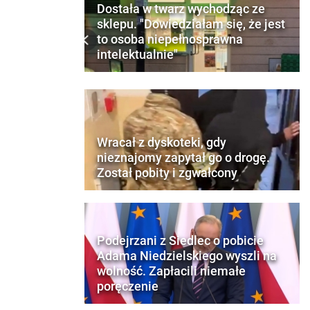
Dostała w twarz wychodząc ze
sklepu. "Dowiedziałam się, że jest
to osoba niepełnosprawna
intelektualnie"
Wracał z dyskoteki, gdy
nieznajomy zapytał go o drogę.
Został pobity i zgwałcony
Podejrzani z Siedlec o pobicie
Adama Niedzielskiego wyszli na
wolność. Zapłacili niemałe
poręczenie