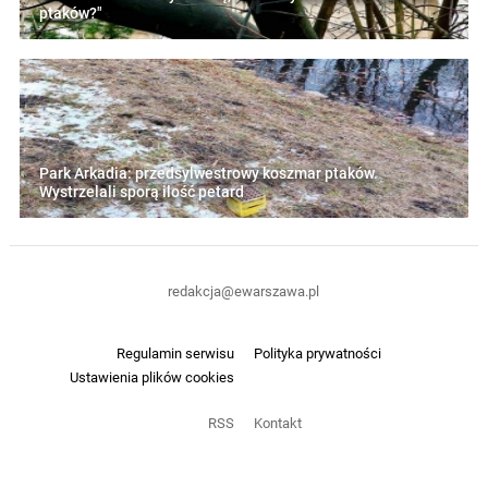
ptaków?"
Park Arkadia: przedsylwestrowy koszmar ptaków.
Wystrzelali sporą ilość petard
redakcja@ewarszawa.pl
Regulamin serwisu
Polityka prywatności
Ustawienia plików cookies
RSS
Kontakt