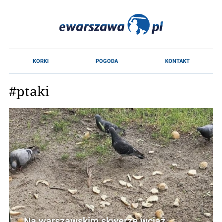
#ptaki
Na warszawskim skwerze wciąż