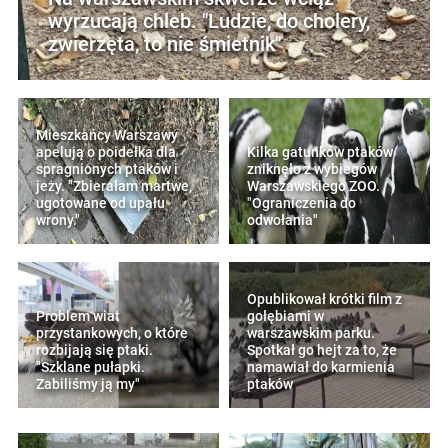
wyrzucają chleb. "Ludzie, do cholery,
zwierzęta, to nie śmietnik"
Mieszkańcy Warszawy
apelują o poidełka dla
Kilka gatunków ptaków
spragnionych ptaków i
zniknęło z wybiegów
jeży. "Zbierałam martwe,
Warszawskiego ZOO.
ugotowane od upału
"Ograniczenia do
wrony."
odwołania"
Opublikował krótki film z
Problem wiat
gołębiami w
przystankowych, o które
warszawskim parku.
rozbijają się ptaki.
Spotkał go hejt za to, że
"Szklane pułapki.
namawiał do karmienia
Zabiliśmy ją my"
ptaków