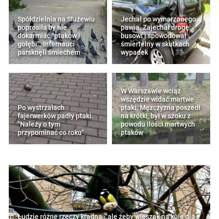
Spółdzielnia na Służewiu
Jechał po wymarzonego
poprosiła by nie
pawia. Zajechał drogę
dokarmiać "ptaków i
busowi i spowodował
gołębi". Internauci
śmiertelny w skutkach
parsknęli śmiechem
wypadek
W Warszawie wciąż
wszędzie widać martwe
Po wystrzałach
ptaki. Mężczyzna poszedł
fajerwerków padły ptaki.
na krótki, był w szoku z
"Należy o tym
powodu ilości martwych
przypominać co roku"
ptaków
Ludzie różne rzeczy kradną, "ale żeby wieszak na kule dla