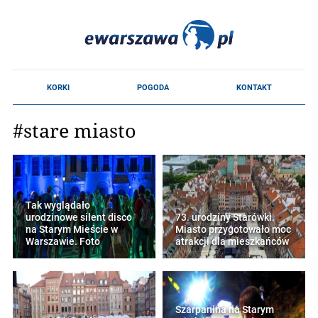
#stare miasto
Tak wyglądało
urodzinowe silent disco
73. urodziny Starówki.
na Starym Mieście w
Miasto przygotowało moc
Warszawie. Foto
atrakcji dla mieszkańców
Szarpanina na Starym