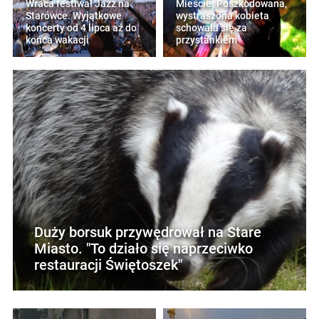
Wraca festiwał Jazz na
Mieście. Poszkodowana,
Starówce. Wyjątkowe
wystraszona kobieta
koncerty od 4 lipca aż do
schowała się za
końca wakacji
przystankiem
Duży borsuk przywędrował na Stare
Miasto. "To działo się naprzeciwko
restauracji Świętoszek"