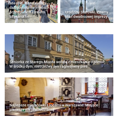
Mieście. Warszawiacy
dali popis umiejętności
przed Janem Emilem
Urodziny Starówki. Znamy
Młynarskim
plan dwudniowej imprezy
Seniorka ze Starego Miasta wołała z mieszkania o pomoc.
W środku dym, nietrzeźwy syn i agresywny pies
Najlepsze miejscówki z lodami w Warszawie. Miejsce
pierwsze nie jest lodziarną