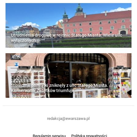
Utrudnienia drogowe w rejonie Starego Miasta. Wiele ulic
wyłączonych
Stołeczne pamiątki zniknęły z ulic Starego Miasta.
Konserwator Zabytków triumfuje
redakcja@ewarszawa.pl
Regulamin serwisu
Polityka prywatności