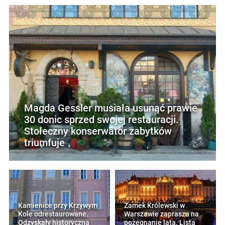
Magda Gessler musiała usunąć prawie
30 donic sprzed swojej restauracji.
Stołeczny konserwator zabytków
triumfuje
Kamienice przy Krzywym
Zamek Królewski w
Kole odrestaurowane.
Warszawie zaprasza na
Odzyskały historyczną
pożegnanie lata. Lista