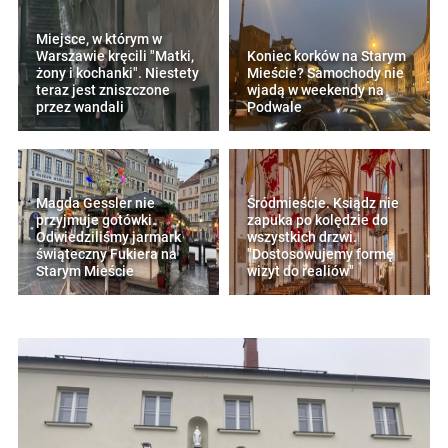
Miejsce, w którym w
Warszawie kręcili "Matki,
Koniec korków na Starym
żony i kochanki". Niestety
Mieście? Samochody nie
teraz jest zniszczone
wjadą w weekendy na
przez wandali
Podwale
Magda Gessler nie
Śródmieście. Ksiądz nie
przyjmuje gotówki.
zapuka po kolędzie do
Odwiedziliśmy jarmark
wszystkich drzwi.
świąteczny Fukiera na
"Dostosowujemy formę
Starym Mieście
wizyt do realiów"