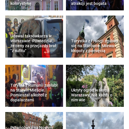
kolorystykę
atrakcji jest bogata
Udawał taksówkarza w
Warszawie. Powiedział,
Turystka z Francji zgubiła
że ceny za przejazdy brał
się na Starówce. Miewa
"z sufitu"
kłopoty z pamięcią
Turysta z Rumunii zasłabł
na Starym Mieście.
Ukryty ogród w sercu
Pomieszał alkohol z
Warszawy. Nie każdy o
dopalaczami
nim wie
Potańcówka na Nowym