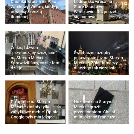
Choinka wróciła na Plac
Lodowisko wraca na
Zamkowy. Wiemy, kiedy ją
Stare Miasto w
oświecą z resztą
Warszawie. Rozpoczęła
iluminacji
się budowa
Zniknął dzwon
"przynoszący szczęście"
Świąteczne ozdoby
na Starym Mieście.
pojawiły się już na Starym
Sprawdziliśmy, co się tam
Mieście. ZDM tłumaczy,
dzieje
dlaczego tak wcześnie
Po aptece na Starym
Nożownik na Starym
Mieście zostały tylko
Mieście groził
zabytkowe meble. Opinie
przechodniom. Chciał
Google były miażdżące
m.in. okraść Francuza