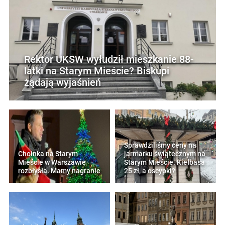
Rektor UKSW wyłudził mieszkanie 88-
latki na Starym Mieście? Biskupi
żądają wyjaśnień
Sprawdziliśmy ceny na
Choinka na Starym
jarmarku świątecznym na
Mieście w Warszawie
Starym Mieście. Kiełbasa
rozbłysła. Mamy nagranie
25 zł, a oscypki?