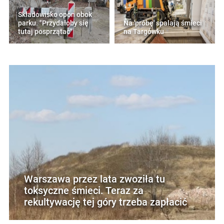
Składowisko opon obok
parku. "Przydałoby się
Na 'próbę' spalają śmieci
tutaj posprzątać"
na Targówku
Warszawa przez lata zwoziła tu
toksyczne śmieci. Teraz za
rekultywację tej góry trzeba zapłacić