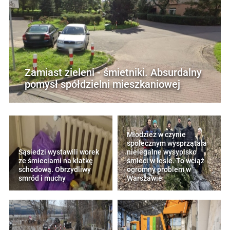
Zamiast zieleni - śmietniki. Absurdalny
pomysł spółdzielni mieszkaniowej
Młodzież w czynie
społecznym wysprzątała
Sąsiedzi wystawili worek
nielegalne wysypisko
ze śmieciami na klatkę
śmieci w lesie. To wciąż
schodową. Obrzydliwy
ogromny problem w
smród i muchy
Warszawie