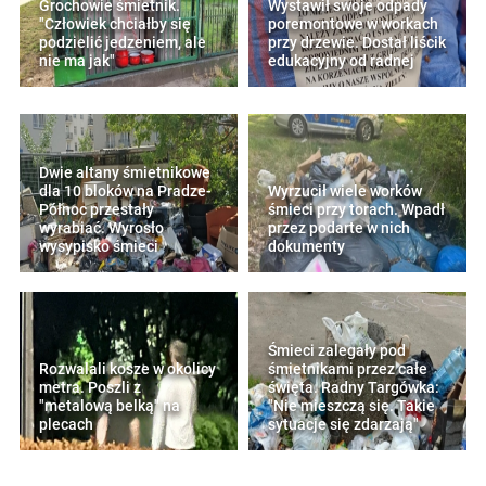
Grochowie śmietnik.
Wystawił swoje odpady
"Człowiek chciałby się
poremontowe w workach
podzielić jedzeniem, ale
przy drzewie. Dostał liścik
nie ma jak"
edukacyjny od radnej
Dwie altany śmietnikowe
dla 10 bloków na Pradze-
Wyrzucił wiele worków
Północ przestały
śmieci przy torach. Wpadł
wyrabiać. Wyrosło
przez podarte w nich
wysypisko śmieci
dokumenty
Śmieci zalegały pod
Rozwalali kosze w okolicy
śmietnikami przez całe
metra. Poszli z
święta. Radny Targówka:
"metalową belką" na
"Nie mieszczą się. Takie
plecach
sytuacje się zdarzają"