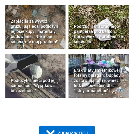
Zapłaciła za wywóz
gruzu. Sąsiedzi podłożyli
Podrzucili mu brudnego
jej psie kupy i materiały
pampersa pod balkon.
budowlane. "Nie moje
Coraz większy problem ze
śmieci, nie mój problem!"
śmieciami
Brak wiaty śmietnikowej i
totalny bałagan. Odpady
Podłożyli śmieci pod jej
zostawiają tam również
samochód. "Wyjątkowa
ludzie spoza osiedla.
bezczelność"
"Istny armagedon"
ZOBACZ WIĘCEJ