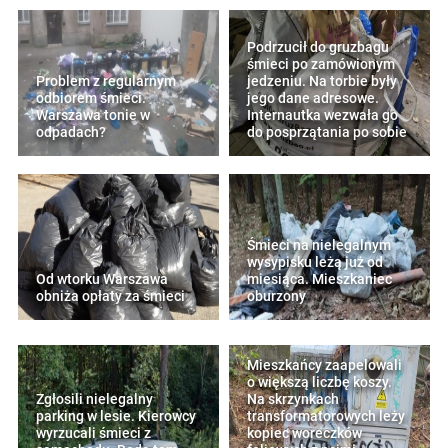
Podrzucił do gruzbagu
śmieci po zamówionym
Problem z regularnym
jedzeniu. Na torbie były
odbiorem śmieci.
jego dane adresowe.
Warszawa tonie w
Internautka wezwała go
odpadach?
do posprzątania po sobie
Śmieci na nielegalnym
wysypisku leżą już od
Od wtorku Warszawa
miesiąca. Mieszkaniec
obniża opłaty za śmieci
oburzony
Mieszkańcy zaapelowali
o większą liczbę koszy.
Zgłosili nielegalny
Na skrzynkach
parking w lesie. Kierowcy
transformatorowych leży
wyrzucali śmieci z
kopiec woreczków