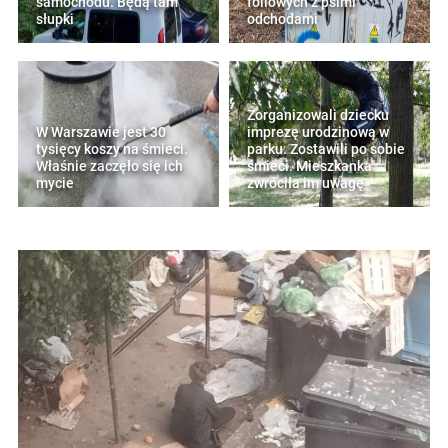
samochodu. Będą tam
foliowych z psimi
słupki
odchodami
Zorganizowali dziecku
W Warszawie jest 30
imprezę urodzinową w
tysięcy koszy na śmieci.
parku. Zostawili po sobie
Właśnie zaczęło się ich
śmieci. Mieszkanka
mycie
zwróciła im uwagę