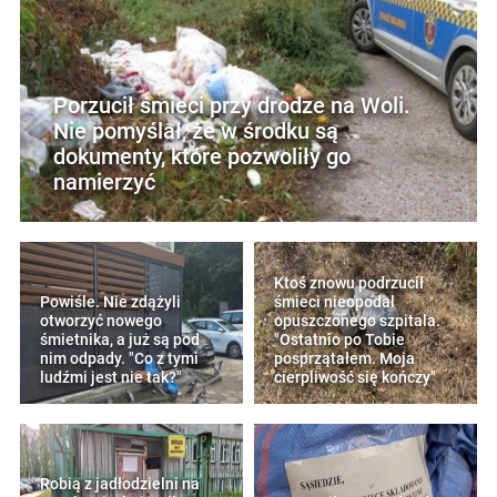
Porzucił śmieci przy drodze na Woli.
Nie pomyślał, że w środku są
dokumenty, które pozwoliły go
namierzyć
Ktoś znowu podrzucił
Powiśle. Nie zdążyli
śmieci nieopodal
otworzyć nowego
opuszczonego szpitala.
śmietnika, a już są pod
"Ostatnio po Tobie
nim odpady. "Co z tymi
posprzątałem. Moja
ludźmi jest nie tak?"
cierpliwość się kończy"
Robią z jadłodzielni na