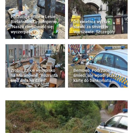
Porzucają grille w Lesie
Bielańskim i... pampersy.
Od kwietnia wyższe
"Nasza cierpliwość się
stawki za śmieci w
wyczerpała"
Warszawie. Szczegóły
Zrobili dzikie wysypisko
Bemowo. Podrzucił
na Muranowie. "Rozrasta
śmieci, ale wpadł przez
się z dnia na dzień"
kartę do bankomatu